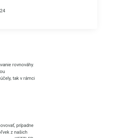
24
vanie rovnováhy.
iou
čely, tak v rámci
ovovať, prípadne
ľvek z našich