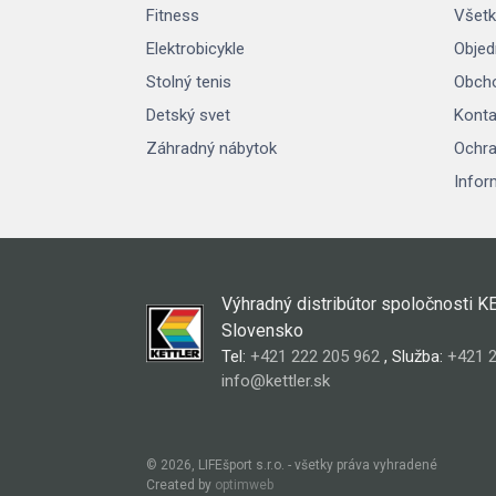
Fitness
Všetk
Elektrobicykle
Objed
Stolný tenis
Obch
Detský svet
Konta
Záhradný nábytok
Ochra
Infor
Výhradný distribútor spoločnosti K
Slovensko
Tel:
+421 222 205 962
, Služba:
+421 2
info@kettler.sk
© 2026, LIFEšport s.r.o. - všetky práva vyhradené
Created by
optimweb