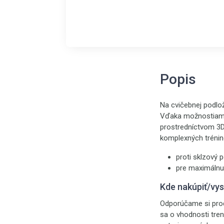
Popis
Na cvičebnej podlo
Vďaka možnostiam u
prostredníctvom 3D
komplexných tréni
proti sklzový 
pre maximálnu
Kde nakúpiť/vy
Odporúčame si prod
sa o vhodnosti tre