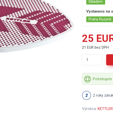
Skladem
Vystaveno na
Praha Ruzyně
25 EU
21 EUR bez DPH
Potrebujete
2 roky záru
Výrobca:
KETTLER