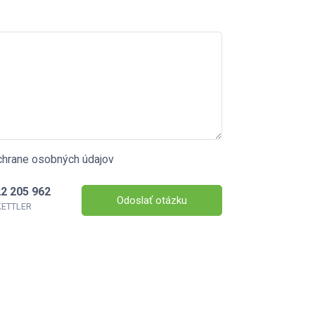
chrane osobných údajov
2 205 962
Odoslať otázku
 KETTLER