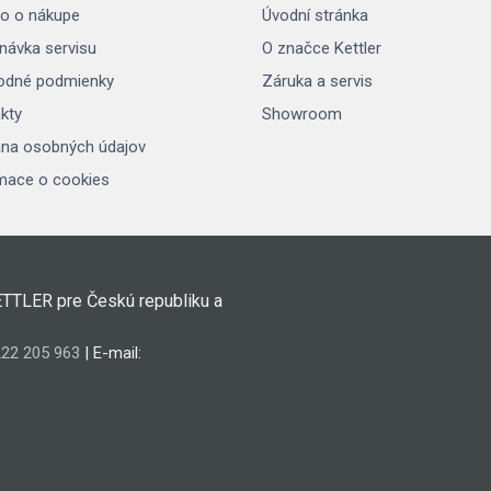
o o nákupe
Úvodní stránka
návka servisu
O značce Kettler
odné podmienky
Záruka a servis
kty
Showroom
na osobných údajov
mace o cookies
ETTLER pre Českú republiku a
22 205 963
| E-mail: