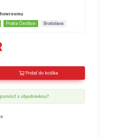
 showroomu
Praha Čestlice
Bratislava
R
Pridať do košíka
 pomôcť s objednávkou?
ka