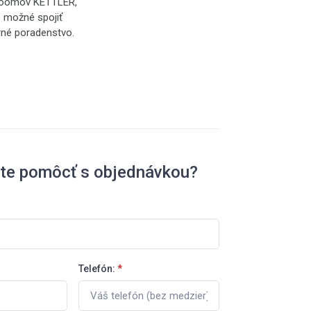
wroomov KETTLER,
e možné spojiť
rné poradenstvo.
ete pomôcť s objednávkou?
Telefón:
*