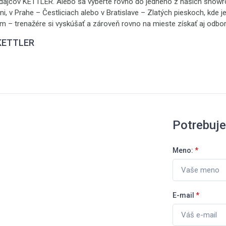
edajcov KETTLER. Alebo sa vyberte rovno do jedného z našich sho
ni, v Prahe – Čestliciach alebo v Bratislave – Zlatých pieskoch, kde j
ým – trenažére si vyskúšať a zároveň rovno na mieste získať aj odbo
 KETTLER
Potrebuj
Meno:
*
E-mail
*