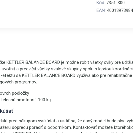
Kód:
7351-300
EAN:
40013973984
žke KETTLER BALANCE BOARD je možné robiť všetky cviky pre udržia
voľniť a precvičiť všetky svalové skupiny spolu s lepšou koordinác
-efektu sa KETTLER BALANCE BOARD využíva ako pre rehabilitačné ú
ngových programov.
povrch podložky
 telesnú hmotnosť: 100 kg
skúšať
ukt pred nákupom vyskúšať a uistiť sa, že daný model bude plne vyh
nažéru dopredu poradiť s odborníkom. Kontaktovať môžete ktoréhoko