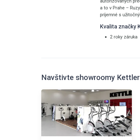
autorizovaných pr
a to v Prahe – Ruzy
príjemné s užitočn
Kvalita značky
2 roky záruka
Navštivte showroomy Kettler