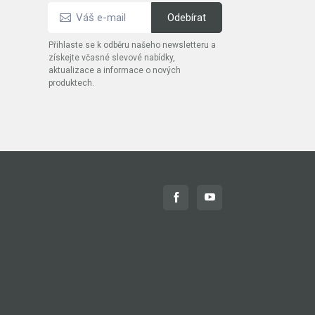
Přihlaste se k odběru našeho newsletteru a
získejte včasné slevové nabídky,
aktualizace a informace o nových
produktech.