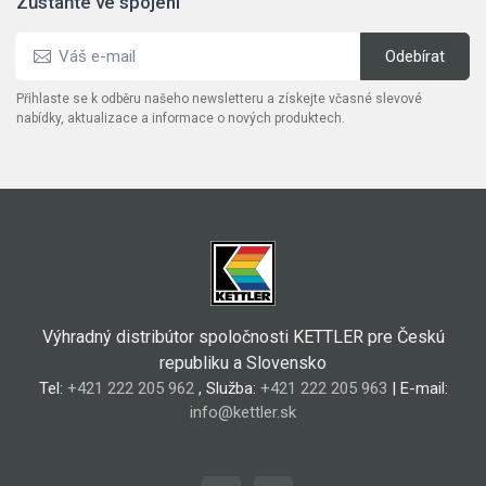
Zůstaňte ve spojení
Přihlaste se k odběru našeho newsletteru a získejte včasné slevové
nabídky, aktualizace a informace o nových produktech.
Výhradný distribútor spoločnosti KETTLER pre Českú
republiku a Slovensko
Tel:
+421 222 205 962
, Služba:
+421 222 205 963
| E-mail:
info@kettler.sk