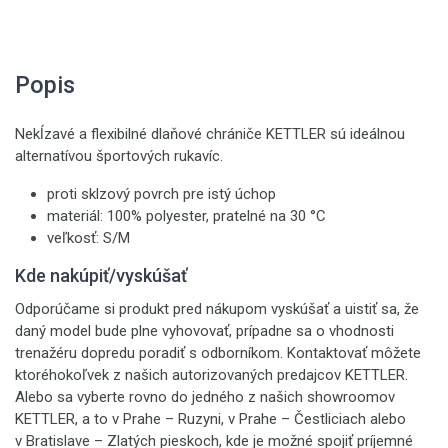
Popis
Nekĺzavé a flexibilné dlaňové chrániče KETTLER sú ideálnou
alternatívou športových rukavíc.
proti sklzový povrch pre istý úchop
materiál: 100% polyester, pratelné na 30 °C
veľkosť: S/M
Kde nakúpiť/vyskúšať
Odporúčame si produkt pred nákupom vyskúšať a uistiť sa, že
daný model bude plne vyhovovať, prípadne sa o vhodnosti
trenažéru dopredu poradiť s odborníkom. Kontaktovať môžete
ktoréhokoľvek z našich autorizovaných predajcov KETTLER.
Alebo sa vyberte rovno do jedného z našich showroomov
KETTLER, a to v Prahe – Ruzyni, v Prahe – Čestliciach alebo
v Bratislave – Zlatých pieskoch, kde je možné spojiť príjemné