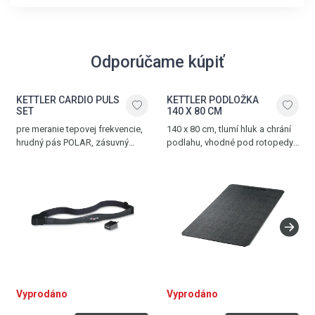
Odporúčame kúpiť
KETTLER CARDIO PULS
KETTLER PODLOŽKA
SET
140 X 80 CM
pre meranie tepovej frekvencie,
140 x 80 cm, tlumí hluk a chrání
hrudný pás POLAR, zásuvný
podlahu, vhodné pod rotopedy,
prijímač signálu POLAR
ergometry, crosstrenažéry
a další posilovací trenažéry
Vyprodáno
Vyprodáno