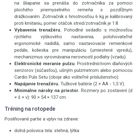
na šliapanie sa prenáša do zotrvačníka za pomoci
plochého priemyselného remeňa s pozdĺžnym
drážkovaním. Zotrvačník s hmotnosťou 6 kg je kalibrovaný
proti kmitaniu, pomer otáčok stred/zotrvačník je 1:8.
Vybavenie trenažéru.
Pohodlné sedadlo s možnosťou
rýchleho výškového nastavenia, polohovateľné
ergonomické riadidlá, samo nastavovacie remienkové
pedále, kolieska pre manipuláciu (umiestené vpredu),
mechanizmus vyrovnávania nerovností podlahy (vzadu).
Elektronické meranie pulzu
. Prostredníctvom dlaňových
senzorov (súčasťou), ušným pulzmetrom alebo pomocou
Cardio Puls Setu (oboje ako voliteľné príslušenstvo).
Napájanie trenažéru.
Tužkové batérie (2 × AA - 1,5 V).
Minimálne nároky na priestor.
Rozmery po zostavení (d
× š × v): 90 × 54 × 137 cm.
Tréning na rotopede
Posilňované partie a vplyv na zdravie:
dolná polovica tela: stehná, lýtka