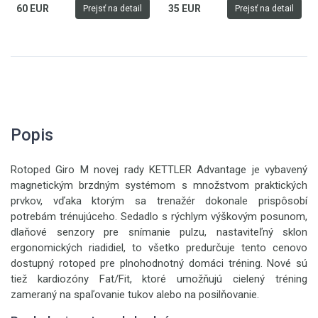
60 EUR
35 EUR
Prejsť na detail
Prejsť na detail
Popis
Rotoped Giro M novej rady KETTLER Advantage je vybavený
magnetickým brzdným systémom s množstvom praktických
prvkov, vďaka ktorým sa trenažér dokonale prispôsobí
potrebám trénujúceho. Sedadlo s rýchlym výškovým posunom,
dlaňové senzory pre snímanie pulzu, nastaviteľný sklon
ergonomických riadidiel, to všetko predurčuje tento cenovo
dostupný rotoped pre plnohodnotný domáci tréning. Nové sú
tiež kardiozóny Fat/Fit, ktoré umožňujú cielený tréning
zameraný na spaľovanie tukov alebo na posilňovanie.