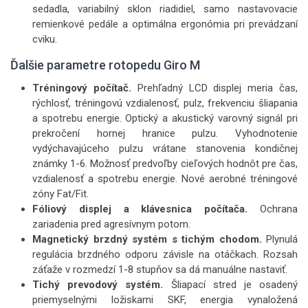
sedadla, variabilný sklon riadidiel, samo nastavovacie
remienkové pedále a optimálna ergonómia pri prevádzaní
cviku.
Ďalšie parametre rotopedu Giro M
Tréningový počítač.
Prehľadný LCD displej meria čas,
rýchlosť, tréningovú vzdialenosť, pulz, frekvenciu šliapania
a spotrebu energie. Optický a akustický varovný signál pri
prekročení hornej hranice pulzu. Vyhodnotenie
vydýchavajúceho pulzu vrátane stanovenia kondičnej
známky 1-6. Možnosť predvoľby cieľových hodnôt pre čas,
vzdialenosť a spotrebu energie. Nové aerobné tréningové
zóny Fat/Fit.
Fóliový displej a klávesnica počítača.
Ochrana
zariadenia pred agresívnym potom.
Magnetický brzdný systém s tichým chodom.
Plynulá
regulácia brzdného odporu závisle na otáčkach. Rozsah
záťaže v rozmedzí 1-8 stupňov sa dá manuálne nastaviť.
Tichý prevodový systém.
Šliapací stred je osadený
priemyselnými ložiskami SKF, energia vynaložená