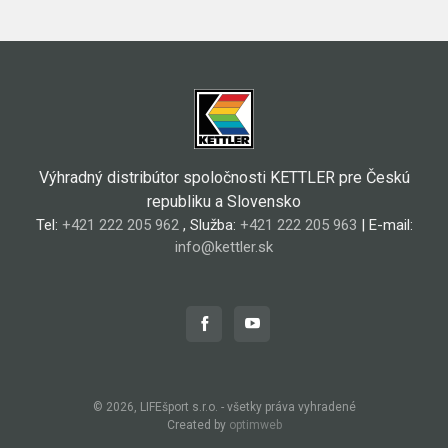
Výhradný distribútor spoločnosti KETTLER pre Českú
republiku a Slovensko
Tel:
+421 222 205 962
, Služba:
+421 222 205 963
| E-mail:
info@kettler.sk
© 2026, LIFEšport s.r.o. - všetky práva vyhradené
Created by
optimweb