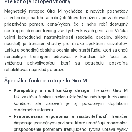
Pre koho je rotoped vhodný
Magnetický rotoped Giro M vychádza z nových poznatkov
a technológií na trhu aerobných fitnes trenažérov pri zachovaní
priaznivého pomeru cena/výkon, čo z neho robí dostupný
nástroj pre domáci tréning všetkých vekových generácii. Vďaka
veľmi jednoduchej nastaviteľnosti (sedadla, pedálov, sklonu
riadidiel) je trenažér vhodný pre široké spektrum užívateľov.
Ľahkú a pohodlnú obsluhu ocenia ako starší ľudia, ktorí sa chcú
nenásilným tréningom udržiavať v kondícii, tak ľudia so
zníženou pohyblivosťou, ktorí sa potrebujú pozvoľna
rehabilitovať napríklad po úraze.
Špeciálne funkcie rotopedu Giro M
Kompaktný a multifunkčný design.
Trenažér Giro M
tak zastáva funkciu nielen užitočného nástroja k získaniu
kondície, ale zároveň je aj pôsobivým doplnkom
moderného interiéru.
Prepracovaná ergonómia a nastaviteľnosť.
Trenažér
disponuje jedinečnými prvkami, ktoré umožňujú maximálne
prispôsobenie potrebám trénujúceho: rýchla úprava výšky