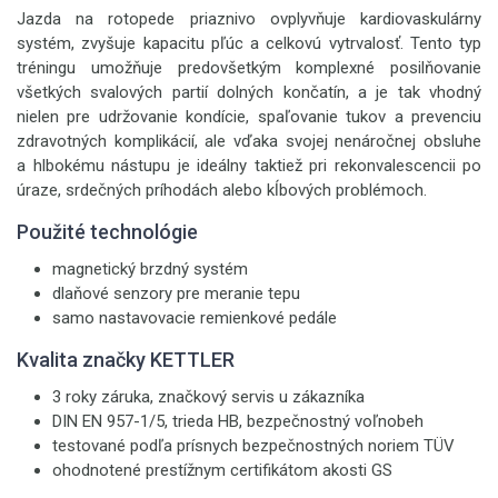
Jazda na rotopede priaznivo ovplyvňuje kardiovaskulárny
systém, zvyšuje kapacitu pľúc a celkovú vytrvalosť. Tento typ
tréningu umožňuje predovšetkým komplexné posilňovanie
všetkých svalových partií dolných končatín, a je tak vhodný
nielen pre udržovanie kondície, spaľovanie tukov a prevenciu
zdravotných komplikácií, ale vďaka svojej nenáročnej obsluhe
a hlbokému nástupu je ideálny taktiež pri rekonvalescencii po
úraze, srdečných príhodách alebo kĺbových problémoch.
Použité technológie
magnetický brzdný systém
dlaňové senzory pre meranie tepu
samo nastavovacie remienkové pedále
Kvalita značky KETTLER
3 roky záruka, značkový servis u zákazníka
DIN EN 957-1/5, trieda HB, bezpečnostný voľnobeh
testované podľa prísnych bezpečnostných noriem TÜV
ohodnotené prestížnym certifikátom akosti GS