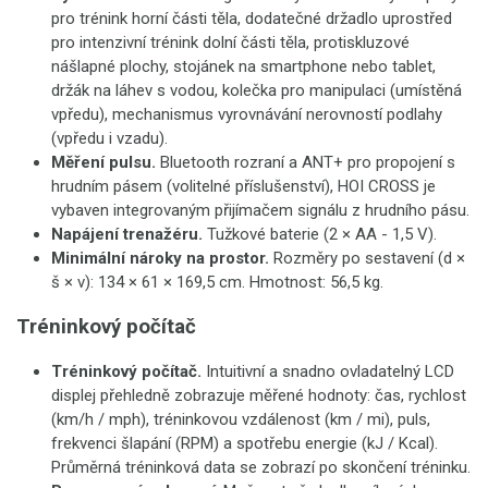
pro trénink horní části těla, dodatečné držadlo uprostřed
pro intenzivní trénink dolní části těla, protiskluzové
nášlapné plochy, stojánek na smartphone nebo tablet,
držák na láhev s vodou, kolečka pro manipulaci (umístěná
vpředu), mechanismus vyrovnávání nerovností podlahy
(vpředu i vzadu).
Měření pulsu.
Bluetooth rozraní a ANT+ pro propojení s
hrudním pásem (volitelné příslušenství), HOI CROSS je
vybaven integrovaným přijímačem signálu z hrudního pásu.
Napájení trenažéru.
Tužkové baterie (2 × AA - 1,5 V).
Minimální nároky na prostor.
Rozměry po sestavení (d ×
š × v): 134 × 61 × 169,5 cm. Hmotnost: 56,5 kg.
Tréninkový počítač
Tréninkový počítač.
Intuitivní a snadno ovladatelný LCD
displej přehledně zobrazuje měřené hodnoty: čas, rychlost
(km/h / mph), tréninkovou vzdálenost (km / mi), puls,
frekvenci šlapání (RPM) a spotřebu energie (kJ / Kcal).
Průměrná tréninková data se zobrazí po skončení tréninku.