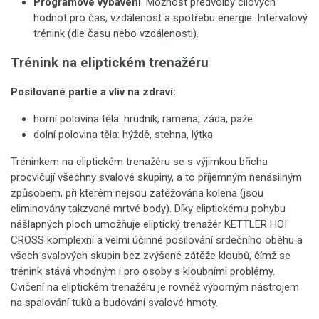
Programové vybavení
. Možnost předvolby cílových
hodnot pro čas, vzdálenost a spotřebu energie. Intervalový
trénink (dle času nebo vzdálenosti).
Trénink na eliptickém trenažéru
Posilované partie a vliv na zdraví:
horní polovina těla: hrudník, ramena, záda, paže
dolní polovina těla: hýždě, stehna, lýtka
Tréninkem na eliptickém trenažéru se s výjimkou břicha
procvičují všechny svalové skupiny, a to příjemným nenásilným
způsobem, při kterém nejsou zatěžována kolena (jsou
eliminovány takzvané mrtvé body). Díky eliptickému pohybu
nášlapných ploch umožňuje eliptický trenažér KETTLER HOI
CROSS komplexní a velmi účinné posilování srdečního oběhu a
všech svalových skupin bez zvýšené zátěže kloubů, čímž se
trénink stává vhodným i pro osoby s kloubními problémy.
Cvičení na eliptickém trenažéru je rovněž výborným nástrojem
na spalování tuků a budování svalové hmoty.