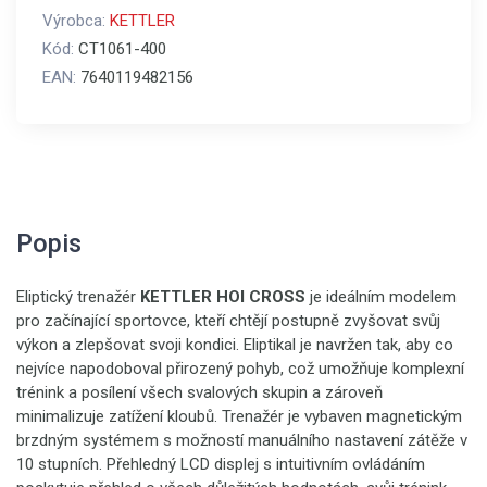
Výrobca:
KETTLER
Kód:
CT1061-400
EAN:
7640119482156
Popis
Eliptický trenažér
KETTLER HOI CROSS
je ideálním modelem
pro začínající sportovce, kteří chtějí postupně zvyšovat svůj
výkon a zlepšovat svoji kondici. Eliptikal je navržen tak, aby co
nejvíce napodoboval přirozený pohyb, což umožňuje komplexní
trénink a posílení všech svalových skupin a zároveň
minimalizuje zatížení kloubů. Trenažér je vybaven magnetickým
brzdným systémem s možností manuálního nastavení zátěže v
10 stupních. Přehledný LCD displej s intuitivním ovládáním