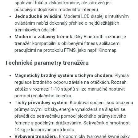
spalování tuků a získání kondice, ale zároveň je i
působivým doplňkem moderního interiéru.
Jednoduché ovládání.
Moderní LCD displej s intuitivním
ovládáním nabízí dokonalý přehled o nejdůležitějších
tréninkových údajích.
Moderní a zábavný trénink.
Díky Bluetooth rozhraní je
trenažér kompatibilní s oblíbenými fitness aplikacemi
pracujícími na protokolu FTMS, jako např. Kinomap.
Technické parametry trenažéru
Magnetický brzdný systém s tichým chodem.
Plynulá
regulace brzdného odporu závisle na otáčkách. Rozsah
zátěže v rozmezí 1-10 stupňů si lze manuálně nastavit
pomocí regulačního kolečka.
Tichý převodový systém.
Kloubová spojení jsou osazena
průmyslovými ložisky, energie vynaložená na šlapání se
převádí do setrvačníku pomocí plochého průmyslového
řemene s podélným drážkováním. Setrvačník o hmotnosti
14 kg je kalibrován proti kmitu.
Vybavení trenažéru.
Ergonomicky tvarované kyvné páky