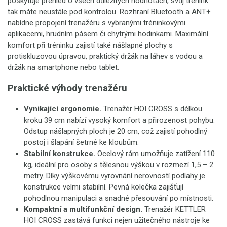
poskytuje přehled o všech důležitých hodnotách, svůj trénink
tak máte neustále pod kontrolou. Rozhraní Bluetooth a ANT+
nabídne propojení trenažéru s vybranými tréninkovými
aplikacemi, hrudním pásem či chytrými hodinkami. Maximální
komfort při tréninku zajistí také nášlapné plochy s
protiskluzovou úpravou, praktický držák na láhev s vodou a
držák na smartphone nebo tablet.
Praktické výhody trenažéru
Vynikající ergonomie.
Trenažér HOI CROSS s délkou
kroku 39 cm nabízí vysoký komfort a přirozenost pohybu.
Odstup nášlapných ploch je 20 cm, což zajistí pohodlný
postoj i šlapání šetrné ke kloubům.
Stabilní konstrukce.
Ocelový rám umožňuje zatížení 110
kg, ideální pro osoby s tělesnou výškou v rozmezí 1,5 – 2
metry. Díky výškovému vyrovnání nerovností podlahy je
konstrukce velmi stabilní. Pevná kolečka zajišťují
pohodlnou manipulaci a snadné přesouvání po místnosti.
Kompaktní a multifunkční design.
Trenažér KETTLER
HOI CROSS zastává funkci nejen užitečného nástroje ke