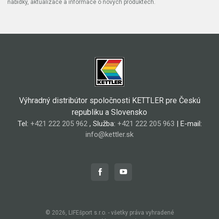
nabídky, aktualizace a informace o nových produktech.
Výhradný distribútor spoločnosti KETTLER pre Českú
republiku a Slovensko
Tel:
+421 222 205 962
, Služba:
+421 222 205 963
| E-mail:
info@kettler.sk
© 2026, LIFEšport s.r.o. - všetky práva vyhradené