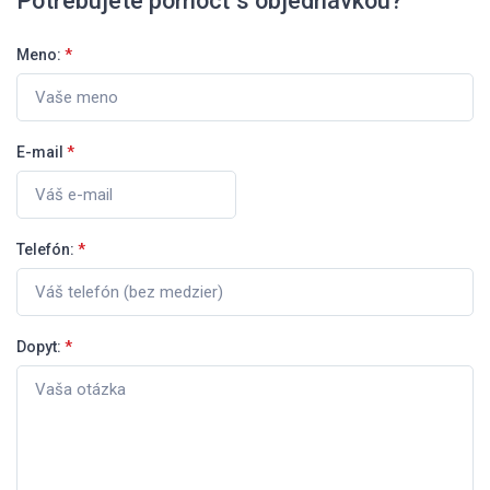
Potrebujete pomôcť s objednávkou?
Meno:
*
E-mail
*
Telefón:
*
Dopyt:
*