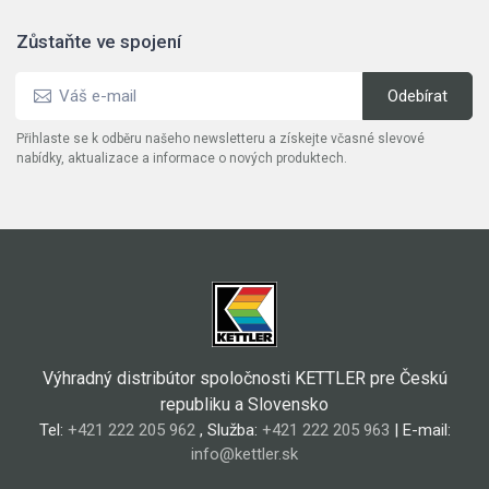
Zůstaňte ve spojení
Přihlaste se k odběru našeho newsletteru a získejte včasné slevové
nabídky, aktualizace a informace o nových produktech.
Výhradný distribútor spoločnosti KETTLER pre Českú
republiku a Slovensko
Tel:
+421 222 205 962
, Služba:
+421 222 205 963
| E-mail:
info@kettler.sk