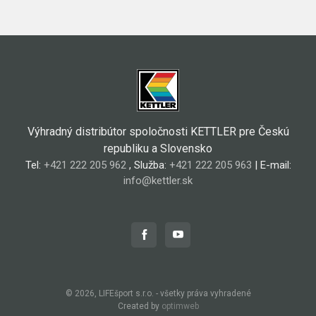
Výhradný distribútor spoločnosti KETTLER pre Českú
republiku a Slovensko
Tel:
+421 222 205 962
, Služba:
+421 222 205 963
| E-mail:
info@kettler.sk
© 2026, LIFEšport s.r.o. - všetky práva vyhradené
Created by
optimweb