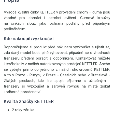
Vysoce kvalitní činky KETTLER v provedení chrom – guma jsou
vhodné pro domácí i aerobní cvičení. Gumové kroužky
na činkách slouží jako ochrana podlahy před případným
poškrábáním.
Kde nakoupit/vyzkoušet
Doporučujeme si produkt před nákupem vyzkoušet a ujistit se,
zda daný model bude plně vyhovovat, případně se o vhodnosti
trenažéru předem poradit s odborníkem. Kontaktovat můžete
kteréhokoliv z našich autorizovaných prodejců KETTLER. Anebo
se vydejte přímo do jednoho z našich showroomů KETTLER,
a to v Praze - Ruzyni, v Praze - Čestlicích nebo v Bratislavě -
Zlatých pieskoch, kde lze spojit příjemné s užitečným -
trenažéry si vyzkoušet a zároveň rovnou na místě získat
i odborné poradenství.
Kvalita značky KETTLER
2 roky záruka