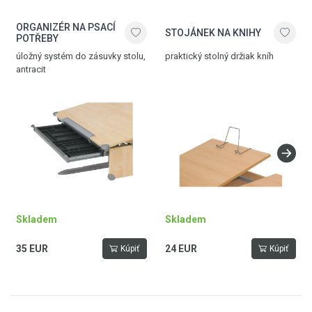
ORGANIZÉR NA PSACÍ
STOJÁNEK NA KNIHY
POTŘEBY
úložný systém do zásuvky stolu,
praktický stolný držiak kníh
antracit
Skladem
Skladem
35 EUR
24 EUR
Kúpiť
Kúpiť