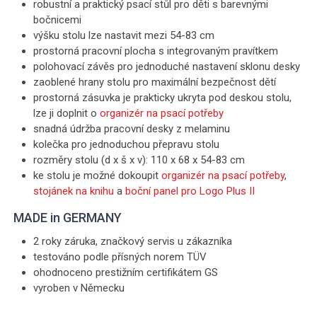
robustní a praktický psací stůl pro děti s barevnými
bočnicemi
výšku stolu lze nastavit mezi 54-83 cm
prostorná pracovní plocha s integrovaným pravítkem
polohovací závěs pro jednoduché nastavení sklonu desky
zaoblené hrany stolu pro maximální bezpečnost dětí
prostorná zásuvka je prakticky ukryta pod deskou stolu,
lze ji doplnit o
organizér na psací potřeby
snadná údržba pracovní desky z melaminu
kolečka pro jednoduchou přepravu stolu
rozměry stolu (d x š x v): 110 x 68 x 54-83 cm
ke stolu je možné dokoupit
organizér na psací potřeby
,
stojánek na knihu
a
boční panel pro Logo Plus II
MADE in GERMANY
2 roky záruka, značkový servis u zákazníka
testováno podle přísných norem TÜV
ohodnoceno prestižním certifikátem GS
vyroben v Německu