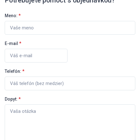
Potrebujete pomôcť s objednávkou?
Meno:
*
E-mail
*
Telefón:
*
Dopyt:
*