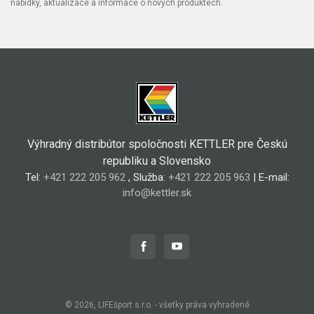
nabídky, aktualizace a informace o nových produktech.
Výhradný distribútor spoločnosti KETTLER pre Českú
republiku a Slovensko
Tel:
+421 222 205 962
, Služba:
+421 222 205 963
| E-mail:
info@kettler.sk
© 2026, LIFEšport s.r.o. - všetky práva vyhradené