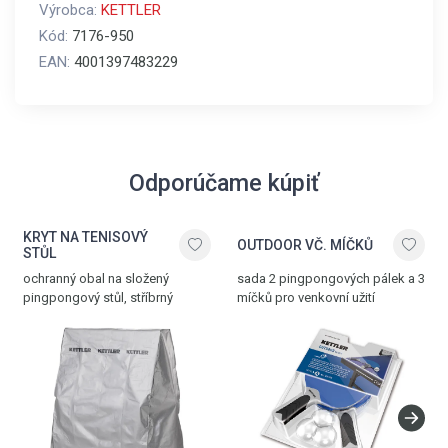
Výrobca:
KETTLER
Kód:
7176-950
EAN:
4001397483229
Odporúčame kúpiť
KRYT NA TENISOVÝ
OUTDOOR VČ. MÍČKŮ
STŮL
ochranný obal na složený
sada 2 pingpongových pálek a 3
pingpongový stůl, stříbrný
míčků pro venkovní užití