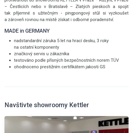
prohlédnout do showroomů KETTLER v Praze – Ruzyni, v Praze
– Čestlicích nebo v Bratislavě – Zlatých pieskoch a spojit
tak příjemné s užitečným - pingpongový stůl si vyzkoušet
a zároveň rovnou na místě získat i odborné poradenství.
MADE in GERMANY
nadstandardní záruka 5 let na hrací desku, 3 roky
na ostatní komponenty
značkový servis u zákazníka
testováno podle přísných bezpečnostních norem TÜV
ohodnoceno prestižním certifikátem jakosti GS
Navštivte showroomy Kettler