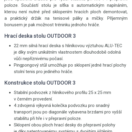
poloze. Součástí stolu je síťka s automatickým napínáním,
kterou není nutné před sklopením hracích ploch demontovat,
a praktický držák na tenisové pálky a míčky. Příjemným
bonusem je pak možnost tréninku jednoho hráče.
Hrací deska stolu OUTDOOR 3
22 mm silná hrací deska s hliníkovou výztuhou ALU-TEC
je díky svým unikátním vlastnostem dlouhodobě odolná
vůči nepříznivému počasí.
Pingpongový stůl umožňuje po sklopení jedné hrací plochy
stolní tenis pro jediného hráče.
Konstrukce stolu OUTDOOR 3
Stabilní podvozek z hliníkového profilu 25 x 25 mm
v černém provedení.
4 zdvojená výkyvná kolečka podvozku pro snadný
transport jsou po diagonále vybavena brzdami pro vyšší
stabilitu při hře i v přepravní poloze.
Sklopení obou ploch hrací desky do přepravní polohy
je díky patentovanému systému s dvojitým jištěním