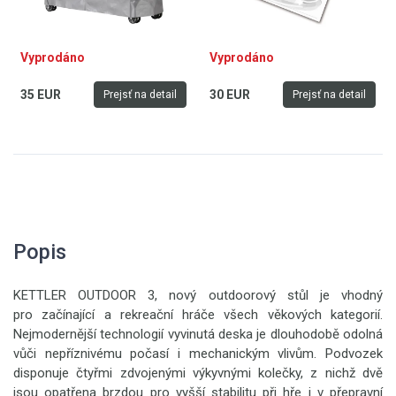
Vyprodáno
Vyprodáno
35 EUR
30 EUR
Prejsť na detail
Prejsť na detail
Popis
KETTLER OUTDOOR 3, nový outdoorový stůl je vhodný
pro začínající a rekreační hráče všech věkových kategorií.
Nejmodernější technologií vyvinutá deska je dlouhodobě odolná
vůči nepříznivému počasí i mechanickým vlivům. Podvozek
disponuje čtyřmi zdvojenými výkyvnými kolečky, z nichž dvě
jsou opatřena brzdou pro vyšší stabilitu při hře i v přepravní