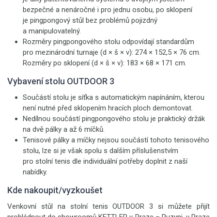
bezpečné a nenáročné i pro jednu osobu, po sklopení
je pingpongový stůl bez problémů pojizdný
a manipulovatelný.
Rozměry pingpongového stolu odpovídají standardům
pro mezinárodní turnaje (d × š × v): 274 × 152,5 × 76 cm.
Rozměry po sklopení (d × š × v): 183 × 68 × 171 cm.
Vybavení stolu OUTDOOR 3
Součástí stolu je síťka s automatickým napínáním, kterou
není nutné před sklopením hracích ploch demontovat.
Nedílnou součástí pingpongového stolu je praktický držák
na dvě pálky a až 6 míčků.
Tenisové pálky a míčky nejsou součástí tohoto tenisového
stolu, lze si je však spolu s dalším příslušenstvím
pro stolní tenis dle individuální potřeby doplnit z naší
nabídky.
Kde nakoupit/vyzkoušet
Venkovní stůl na stolní tenis OUTDOOR 3
si můžete přijít