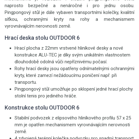
naprosto bezpečné a nenáročné i pro jednu osobu.
Pingpongový stůl je dále vybaven transportními kolečky, kvalitní
síťkou, ochrannými kryty na rohy a mechanismem
vyrovnávajícím nerovnosti země.
Hrací deska stolu OUTDOOR 6
Hrací plocha z 22mm vrstvené hliníkové desky a nové
konstrukce ALU-TEC je díky svým unikátním vlastnostem
dlouhodobě odolná vůči nepříznivému počasí.
Rohy hrací desky jsou opatřeny odnímatelnými ochrannými
kryty, které zamezí nežádoucímu poničení např. při
transportu.
Pingpongový stůl umožňuje po sklopení jedné hrací plochy
stolní tenis pro jediného hráče.
Konstrukce stolu OUTDOOR 6
Stabilní podvozek z elipsového hliníkového profilu 57 x 25
mm je opatřen mechanismem vyrovnávajícím nerovnosti
země.
4 zdvojená terénní kolečka podvozku pro snadný transport