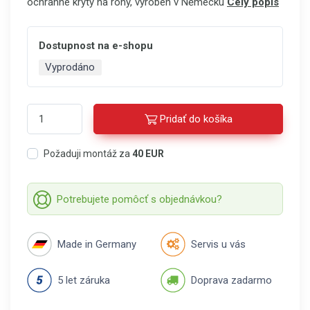
ochranné kryty na rohy, vyroben v Německu
Celý popis
Dostupnost na e-shopu
Vyprodáno
Pridať do košíka
Požaduji montáž za
40 EUR
Potrebujete pomôcť s objednávkou?
Made in Germany
Servis u vás
5 let záruka
Doprava zadarmo