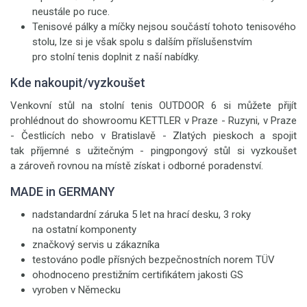
neustále po ruce.
Tenisové pálky a míčky nejsou součástí tohoto tenisového
stolu, lze si je však spolu s dalším příslušenstvím
pro stolní tenis doplnit z naší nabídky.
Kde nakoupit/vyzkoušet
Venkovní stůl na stolní tenis OUTDOOR 6 si můžete přijít
prohlédnout do showroomu KETTLER v Praze - Ruzyni, v Praze
- Čestlicích nebo v Bratislavě - Zlatých pieskoch a spojit
tak příjemné s užitečným - pingpongový stůl si vyzkoušet
a zároveň rovnou na místě získat i odborné poradenství.
MADE in GERMANY
nadstandardní záruka 5 let na hrací desku, 3 roky
na ostatní komponenty
značkový servis u zákazníka
testováno podle přísných bezpečnostních norem TÜV
ohodnoceno prestižním certifikátem jakosti GS
vyroben v Německu