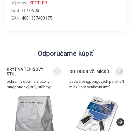
Výrobca:
KETTLER
Kód:
7177-900
EAN:
4001397483175
Odporúčame kúpiť
KRYT NA TENISOVÝ
OUTDOOR VČ. MÍČKŮ
STŮL
ochranný obal na složený
sada 2 pingpongových pálek a 3
pingpongový stůl, stříbrný
míčků pro venkovní užití