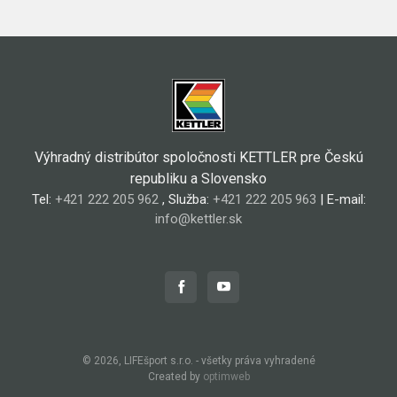
Výhradný distribútor spoločnosti KETTLER pre Českú
republiku a Slovensko
Tel:
+421 222 205 962
, Služba:
+421 222 205 963
| E-mail:
info@kettler.sk
© 2026, LIFEšport s.r.o. - všetky práva vyhradené
Created by
optimweb