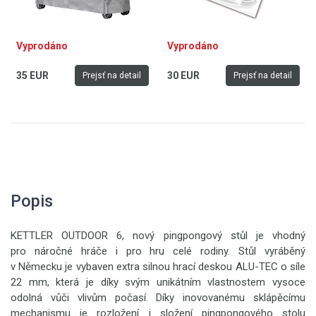
Vyprodáno
Vyprodáno
35 EUR
30 EUR
Prejsť na detail
Prejsť na detail
Popis
KETTLER OUTDOOR 6, nový pingpongový stůl je vhodný
pro náročné hráče i pro hru celé rodiny. Stůl vyráběný
v Německu je vybaven extra silnou hrací deskou ALU-TEC o síle
22 mm, která je díky svým unikátním vlastnostem vysoce
odolná vůči vlivům počasí. Díky inovovanému sklápěcímu
mechanismu je rozložení i složení pingpongového stolu