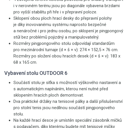
i v nerovném terénu jsou po diagonále vybavena brzdami
pro vyšší stabilitu při hře i v přepravní poloze.
Sklopení obou ploch hrací desky do přepravní polohy
je díky inovovanému systému naprosto bezpečné
a nenáročné i pro jednu osobu, po sklopení je pingpongový
stůl bez problémů pojizdný a manipulovatelný.
Rozměry pingpongového stolu odpovídají standardům
pro mezinárodní turnaje (d × š × v): 274 × 152,5 × 76 cm.
Rozměry po složení obou hracích desek (d × š × v): 183 x
68 x 165 cm.
Vybavení stolu OUTDOOR 6
Součástí stolu je síťka s možností výškového nastavení a
s automatickým napínáním, kterou není nutné před
sklopením hracích ploch demontovat.
Dva praktické držáky na tenisové pálky a další příslušenství
pro stolní tenis jsou nedílnou součástí pingpongového
stolu.
Na každé hrací desce je umístěn speciální zásobník míčků
s podavačem, díky kterému budete mít tenisové míčky