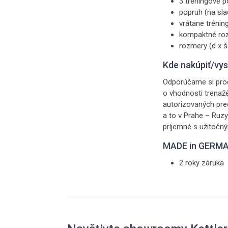
3 tréningové p
popruh (na sla
vrátane trénin
kompaktné roz
rozmery (d x š
Kde nakúpiť/vy
Odporúčame si prod
o vhodnosti trenaž
autorizovaných pr
a to v Prahe – Ruzy
príjemné s užitočný
MADE in GERM
2 roky záruka