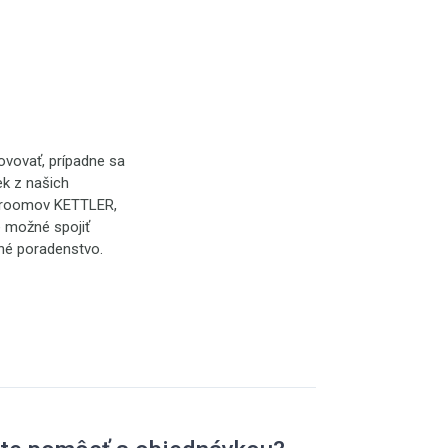
ovovať, prípadne sa
k z našich
owroomov KETTLER,
e možné spojiť
rné poradenstvo.