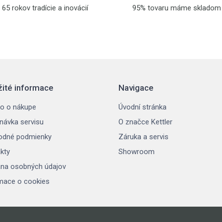
65 rokov tradície a inovácií
95% tovaru máme skladom
žité informace
Navigace
o o nákupe
Úvodní stránka
návka servisu
O značce Kettler
odné podmienky
Záruka a servis
kty
Showroom
na osobných údajov
mace o cookies