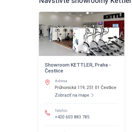
Navštivte showroomy Kettler
Showroom KETTLER, Praha -
Čestlice
Adresa
Průhonická 119, 251 01
Čestlice
Zobraziť na mape
Telefón
+420 603 883 785