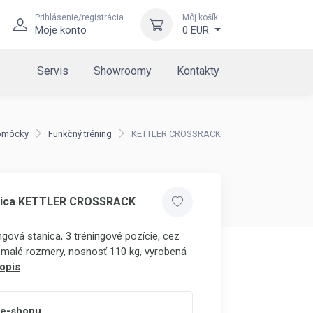
Prihlásenie/registrácia
Môj košík
Moje konto
0 EUR
Servis
Showroomy
Kontakty
pomôcky
Funkčný tréning
KETTLER CROSSRACK
avica KETTLER CROSSRACK
ngová stanica, 3 tréningové pozície, cez
 malé rozmery, nosnosť 110 kg, vyrobená
opis
 e-shopu