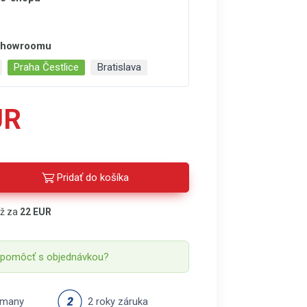
 showroomu
Praha Čestlice
Bratislava
UR
Pridať do košíka
áž za
22 EUR
 pomôcť s objednávkou?
rmany
2 roky záruka