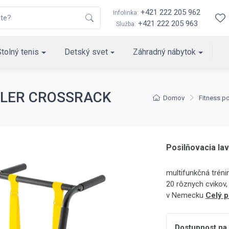
+421 222 205 962
Infolinka:
+421 222 205 963
Služba:
Stolný tenis
Detský svet
Záhradný nábytok
ETTLER CROSSRACK
Domov
Fitness 
Posilňovacia l
multifunkčná tréni
20 rôznych cvikov,
v Nemecku
Celý p
Dostupnost na