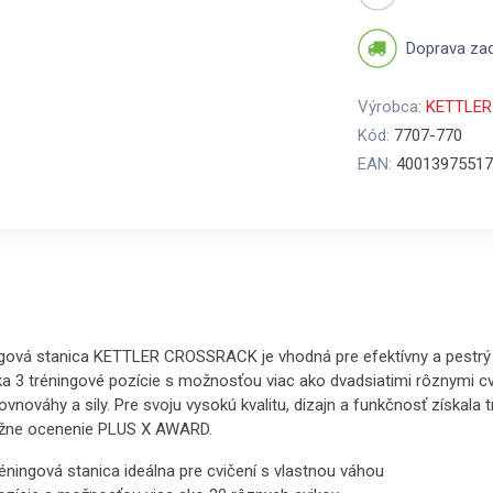
Doprava za
Výrobca:
KETTLER
Kód:
7707-770
EAN:
40013975517
ngová stanica KETTLER CROSSRACK je vhodná pre efektívny a pestrý 
 3 tréningové pozície s možnosťou viac ako dvadsiatimi rôznymi cv
ovnováhy a sily. Pre svoju vysokú kvalitu, dizajn a funkčnosť získala 
žne ocenenie PLUS X AWARD.
réningová stanica ideálna pre cvičení s vlastnou váhou