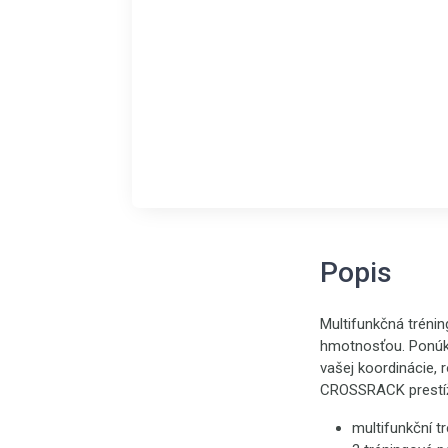
Popis
Multifunkčná tréni
hmotnosťou. Ponúka
vašej koordinácie, r
CROSSRACK prestí
multifunkční t