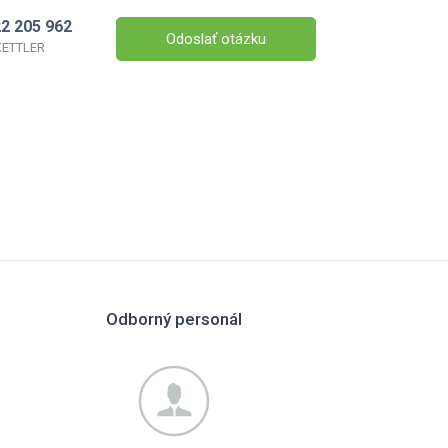
2 205 962
Odoslať otázku
 KETTLER
Odborný personál