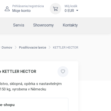
Prihlásenie/registrácia
Môj košík
Moje konto
0 EUR
Servis
Showroomy
Kontakty
Domov
Posilňovacie lavice
KETTLER HECTOR
ice KETTLER HECTOR
alstvo, sklopná, opěrka s nastavitelným
150 kg, vyrobena v Německu
 e-shopu