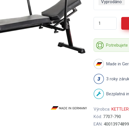
Vyprodáno
Potrebujete
Made in Ge
3 roky záru
Bezplatná in
Výrobca:
KETTLER
Kód:
7707-790
EAN:
40013974899