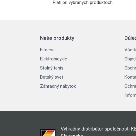
Platí pri vybraných produktoch.
Naše produkty
Důle
Fitness
Všetk
Elektrobicykle
Objed
Stolný tenis
Obch
Detský svet
Konta
Záhradný nábytok
Ochra
Infor
Výhradný distribútor spoločnosti K