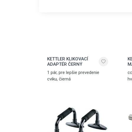
KETTLER KLIKOVACÍ
K
ADAPTÉR ČERNÝ
M
1 pár, pre lepšie prevedenie
cc
cviku, čierná
hv
2 
gu