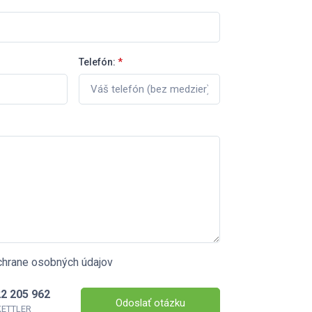
Telefón:
*
chrane osobných údajov
2 205 962
Odoslať otázku
 KETTLER