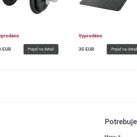
yprodáno
Vyprodáno
0 EUR
35 EUR
Prejsť na detail
Prejsť na detai
Potrebuj