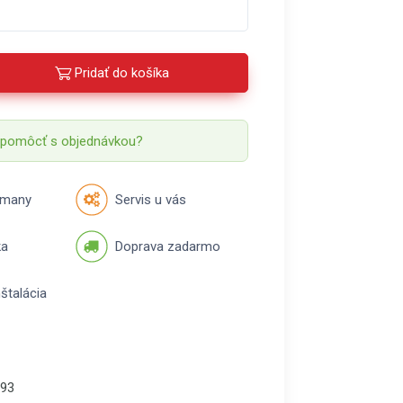
Pridať do košíka
 pomôcť s objednávkou?
rmany
Servis u vás
ka
Doprava zadarmo
štalácia
93