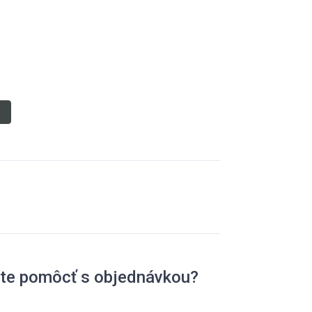
l
ete pomôcť s objednávkou?