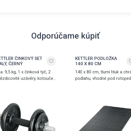
Odporúčame kúpiť
ETTLER ČINKOVÝ SET
KETTLER PODLOŽKA
ALÝ, ČERNÝ
140 X 80 CM
a. 9,5 kg, 1 x činková tyč, 2
140 x 80 cm, tlumí hluk a chr
ězdicovité uzávěry, kotouče
podlahu, vhodné pod rotoped
x 1,25 kg a 2 x 2,5 kg, chrom -
ergometry, crosstrenažéry
ma - litina
a další posilovací trenažéry