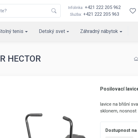
+421 222 205 962
Infolinka:
+421 222 205 963
Služba:
Stolný tenis
Detský svet
Záhradný nábytok
LER HECTOR
Posilovací lav
lavice na břišní sv
sklonem, nosnost 
Dostupnost na