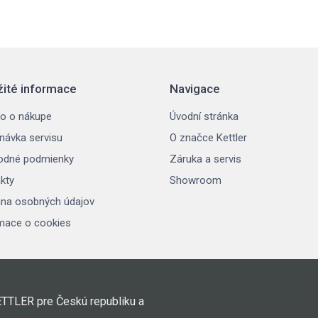
žité informace
Navigace
o o nákupe
Úvodní stránka
návka servisu
O značce Kettler
odné podmienky
Záruka a servis
kty
Showroom
na osobných údajov
mace o cookies
ETTLER pre Českú republiku a