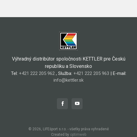
Výhradný distribútor spoločnosti KETTLER pre Českú
republiku a Slovensko
Tel:
+421 222 205 962
, Služba:
+421 222 205 963
| E-mail:
info@kettler.sk
© 2026, LIFEšport s.r.o. - všetky práva vyhradené
Created by
optimweb