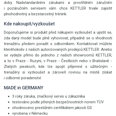
doby. Nadstandardními zárukami a prvotřídním záručním
i pozáručním servisem vám chce KETTLER trvale zajistit
plnohodnotný a bezstarostný trénink.
Kde nakoupit/vyzkoušet
Doporučujeme si produkt před nákupem vyzkoušet a ujistit se,
zda daný model bude plně vyhovovat, případně se o vhodnosti
trenažéru předem poradit s odborníkem. Kontaktovat můžete
kteréhokoliv z našich autorizovaných prodejců KETTLER. Anebo
se vydejte přímo do jednoho z našich showroomů KETTLER,
a to v Praze - Ruzyni, v Praze - Čestlicích nebo v Bratislavě -
Zlatých pieskoch, kde lze spojit příjemné s užitečným -
trenažéry si vyzkoušet a zároveň rovnou na místě získat
i odborné poradenství.
MADE in GERMANY
3 roky záruka, značkový servis u zákazníka
testováno podle přísných bezpečnostních norem TÜV
ohodnoceno prestižním certifikátem jakosti GS
vyrobena v Německu