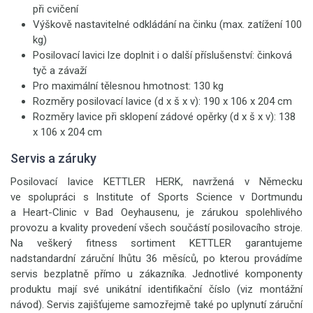
při cvičení
Výškově nastavitelné odkládání na činku (max. zatížení 100
kg)
Posilovací lavici lze doplnit i o další příslušenství: činková
tyč a závaží
Pro maximální tělesnou hmotnost: 130 kg
Rozměry posilovací lavice (d x š x v): 190 x 106 x 204 cm
Rozměry lavice při sklopení zádové opěrky (d x š x v): 138
x 106 x 204 cm
Servis a záruky
Posilovací lavice KETTLER HERK, navržená v Německu
ve spolupráci s Institute of Sports Science v Dortmundu
a Heart-Clinic v Bad Oeyhausenu, je zárukou spolehlivého
provozu a kvality provedení všech součástí posilovacího stroje.
Na veškerý fitness sortiment KETTLER garantujeme
nadstandardní záruční lhůtu 36 měsíců, po kterou provádíme
servis bezplatně přímo u zákazníka. Jednotlivé komponenty
produktu mají své unikátní identifikační číslo (viz montážní
návod). Servis zajišťujeme samozřejmě také po uplynutí záruční