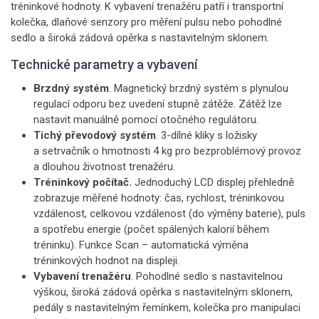
tréninkové hodnoty. K vybavení trenažéru patří i transportní
kolečka, dlaňové senzory pro měření pulsu nebo pohodlné
sedlo a široká zádová opěrka s nastavitelným sklonem.
Technické parametry a vybavení
Brzdný systém
. Magnetický brzdný systém s plynulou
regulací odporu bez uvedení stupně zátěže. Zátěž lze
nastavit manuálně pomocí otočného regulátoru.
Tichý převodový systém
. 3-dílné kliky s ložisky
a setrvačník o hmotnosti 4 kg pro bezproblémový provoz
a dlouhou životnost trenažéru.
Tréninkový počítač.
Jednoduchý LCD displej přehledně
zobrazuje měřené hodnoty: čas, rychlost, tréninkovou
vzdálenost, celkovou vzdálenost (do výměny baterie), puls
a spotřebu energie (počet spálených kalorií během
tréninku). Funkce Scan – automatická výměna
tréninkových hodnot na displeji.
Vybavení trenažéru
. Pohodlné sedlo s nastavitelnou
výškou, široká zádová opěrka s nastavitelným sklonem,
pedály s nastavitelným řemínkem, kolečka pro manipulaci