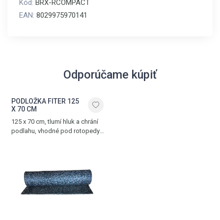
Kód:
BRX-RCOMPACT
EAN:
8029975970141
Odporúčame kúpiť
PODLOŽKA FITER 125
X 70 CM
125 x 70 cm, tlumí hluk a chrání
podlahu, vhodné pod rotopedy,
ergometry a další posilovací
trenažéry