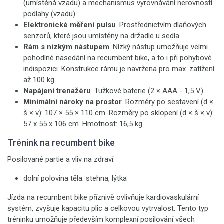
(umístěná vzadu) a mechanismus vyrovnávání nerovností
podlahy (vzadu).
Elektronické měření pulsu
. Prostřednictvím dlaňových
senzorů, které jsou umístěny na držadle u sedla.
Rám s nízkým nástupem
. Nízký nástup umožňuje velmi
pohodlné nasedání na recumbent bike, a to i při pohybové
indispozici. Konstrukce rámu je navržena pro max. zatížení
až 100 kg.
Napájení trenažéru
. Tužkové baterie (2 × AAA - 1,5 V).
Minimální nároky na prostor
. Rozměry po sestavení (d ×
š × v): 107 × 55 × 110 cm. Rozměry po sklopení (d × š × v):
57 x 55 x 106 cm. Hmotnost: 16,5 kg.
Trénink na recumbent bike
Posilované partie a vliv na zdraví:
dolní polovina těla: stehna, lýtka
Jízda na recumbent bike příznivě ovlivňuje kardiovaskulární
systém, zvyšuje kapacitu plic a celkovou vytrvalost. Tento typ
tréninku umožňuje především komplexní posilování všech