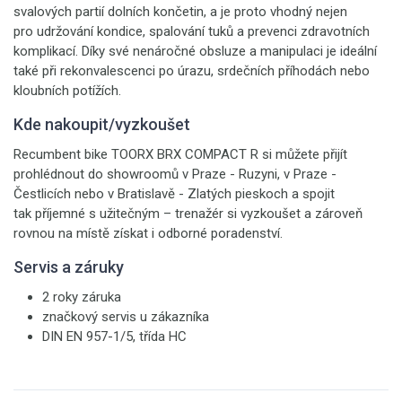
svalových partií dolních končetin, a je proto vhodný nejen
pro udržování kondice, spalování tuků a prevenci zdravotních
komplikací. Díky své nenáročné obsluze a manipulaci je ideální
také při rekonvalescenci po úrazu, srdečních příhodách nebo
kloubních potížích.
Kde nakoupit/vyzkoušet
Recumbent bike TOORX BRX COMPACT R si můžete přijít
prohlédnout do showroomů v Praze - Ruzyni, v Praze -
Čestlicích nebo v Bratislavě - Zlatých pieskoch a spojit
tak příjemné s užitečným – trenažér si vyzkoušet a zároveň
rovnou na místě získat i odborné poradenství.
Servis a záruky
2 roky záruka
značkový servis u zákazníka
DIN EN 957-1/5, třída HC