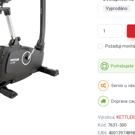
Vyprodáno
Požaduji mont
Potrebujete
Servis u vás
Doprava za
Výrobca:
KETTLER
Kód:
7631-500
EAN:
40013974898