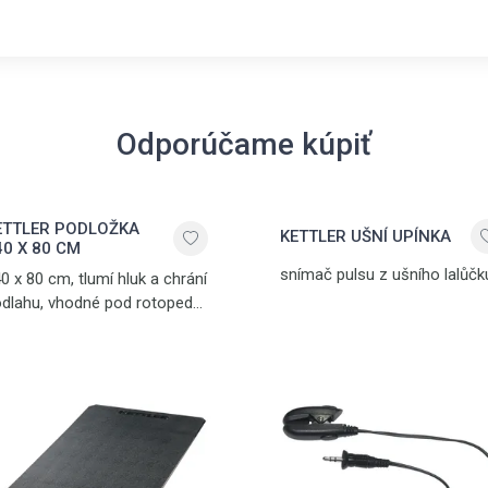
Odporúčame kúpiť
ETTLER PODLOŽKA
KETTLER UŠNÍ UPÍNKA
40 X 80 CM
snímač pulsu z ušního lalůčk
0 x 80 cm, tlumí hluk a chrání
dlahu, vhodné pod rotopedy,
gometry, crosstrenažéry
další posilovací trenažéry