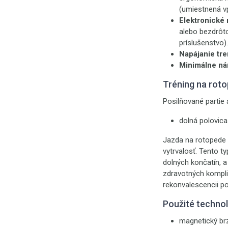
(umiestnená v
Elektronické 
alebo bezdrôt
príslušenstvo).
Napájanie tre
Minimálne nár
Tréning na rot
Posilňované partie a
dolná polovica 
Jazda na rotopede p
vytrvalosť. Tento 
dolných končatín, a
zdravotných komplik
rekonvalescencii p
Použité techno
magnetický b