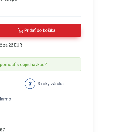
Pridať do košíka
áž za
22 EUR
 pomôcť s objednávkou?
3 roky záruka
darmo
87