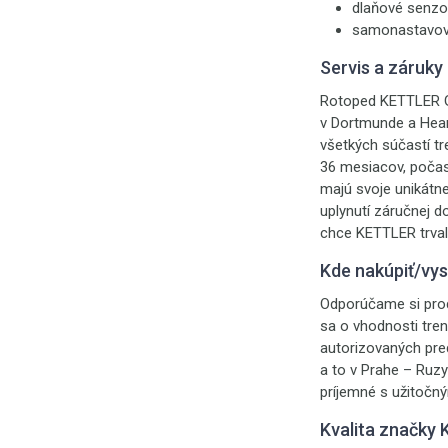
dlaňové senzo
samonastavov
Servis a záruky
Rotoped KETTLER GI
v Dortmunde a Heart
všetkých súčastí t
36 mesiacov, počas
majú svoje unikátne
uplynutí záručnej 
chce KETTLER trvale
Kde nakúpiť/vy
Odporúčame si prod
sa o vhodnosti tre
autorizovaných pr
a to v Prahe – Ruzy
príjemné s užitočn
Kvalita značky