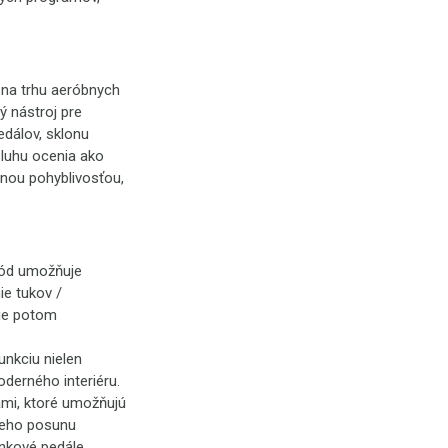
 na trhu aeróbnych
ý nástroj pre
edálov, sklonu
sluhu ocenia ako
ženou pohyblivosťou,
mód umožňuje
ie tukov /
cie potom
nkciu nielen
derného interiéru.
ami, ktoré umožňujú
neho posunu
enkové pedále