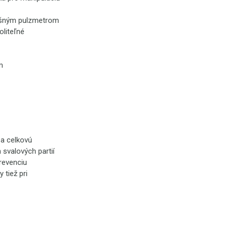
ušným pulzmetrom
liteľné
m
 a celkovú
svalových partií
prevenciu
 tiež pri