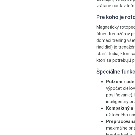
vrátane nastaviteľn
Pre koho je ro
Magnetický rotoped
fitnes trenažérov p
domáci tréning všet
riadidiel) je trena
starší ľudia, ktorí
ktorí sa potrebujú 
Špeciálne funkc
Pulzom riad
výpočet cieľov
posilňovanie).
inteligentný p
Kompaktný a 
užitočného nás
Prepracovaná
maximálne pri
komfortného gé