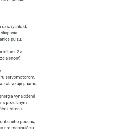
čas, rýchlosť,
 šliapania
anice pulzu.
rofilom, 2 ×
zdialenosť,
.
poru servomotorom,
sa zobrazuje priamo
 energia vynaložená
a s pozdĺžnym
áčok stred /
ontálneho posunu,
ka pre manipuláciu