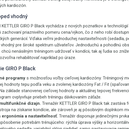
ých kardiozón.
toped vhodný
 KETTLER GIRO P Black vychádza z nových poznatkov a technológií
ri zachovaní priaznivého pomeru cena/výkon, čo z neho robí dostupn
kých generácií. Vďaka veľmi jednoduchej nastaviteľnosti (sedadla, p
žér vhodný pre široké spektrum užívateľov. Jednoduchú a pohodlnú ob
 sa chcú nenásilným tréningom udržovať v kondícii, tak aj ľudia so zní
pozvoľna rehabilitovať napríklad po úraze.
ie GIRO P Black
ené programy
s možnosťou voľby cieľovej kardiozóny. Tréningový 
ej hodnoty tepu podľa veku a zvolenej kardiozóny Fat / Fit (spaľovan
 Na základe stanovenej cieľovej hodnoty a aktuálnej tepovej frekven
rogram ovplyvňuje priebeh tréningu dávkovaním záťaže.
multifunkčné dizajn.
Trenažér KETTLER GIRO P Black tak zastáva fu
troja na získanie kondície, ale zároveň je aj pôsobivým doplnkom mo
 ergonómia a nastaviteľnosť.
Trenažér disponuje jedinečnými prvk
spôsobenie potrebám trénujúceho: rýchla úprava výšky a horizontál
lového sedadla, variabilný sklon riadidiel, samo nastavovacie remi