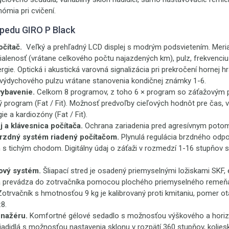
nómia pri cvičení.
pedu GIRO P Black
čítač.
Veľký a prehľadný LCD displej s modrým podsvietením. Meria 
ialenosť (vrátane celkového počtu najazdených km), pulz, frekvenciu
gie. Optická i akustická varovná signalizácia pri prekročení hornej hr
výdychového pulzu vrátane stanovenia kondičnej známky 1-6.
ybavenie.
Celkom 8 programov, z toho 6 × program so záťažovým p
 program (Fat / Fit). Možnosť predvoľby cieľových hodnôt pre čas, v
e a kardiozóny (Fat / Fit).
j a klávesnica počítača.
Ochrana zariadenia pred agresívnym potom
rzdný systém riadený počítačom.
Plynulá regulácia brzdného od
s tichým chodom. Digitálny údaj o záťaži v rozmedzí 1-16 stupňov 
ový systém.
Šliapací stred je osadený priemyselnými ložiskami SKF,
sa prevádza do zotrvačníka pomocou plochého priemyselného remeň
otrvačník s hmotnosťou 9 kg je kalibrovaný proti kmitaniu, pomer ot
:8.
enažéru.
Komfortné gélové sedadlo s možnosťou výškového a horiz
adidlá s možnosťou nastavenia sklonu v rozpätí 360 stupňov, kolies