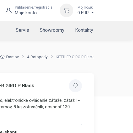
Prihlásenie/registrácia
Môj košík
Moje konto
0 EUR
Servis
Showroomy
Kontakty
Domov
A Rotopedy
KETTLER GIRO P Black
R GIRO P Black
ed,
elektronické
ovládanie záťaže
,
záťaž
1-
ramov, 8 kg zotrvačník, nosnosť 130
 e-shopu