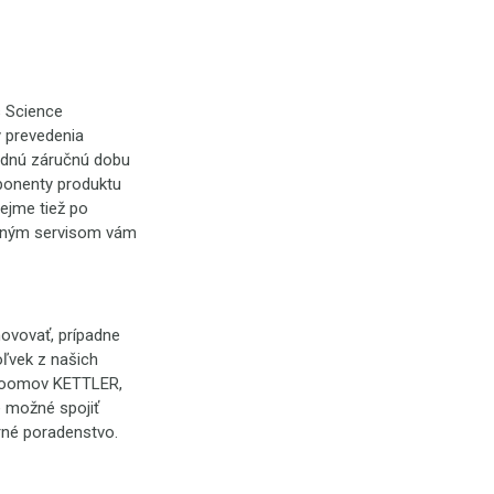
s Science
y prevedenia
ardnú záručnú dobu
mponenty produktu
ejme tiež po
učným servisom vám
ovovať, prípadne
ľvek z našich
wroomov KETTLER,
e možné spojiť
rné poradenstvo.