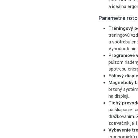
a ideálna ergo
Parametre roto
Tréningový po
tréningovú vzd
a spotrebu ener
Vyhodnotenie 
Programové v
pulzom riadený
spotrebu energi
Fóliový disple
Magnetický b
brzdný systém 
na displeji.
Tichý prevod
na šliapanie 
drážkovaním. Z
zotrvačník je 1
Vybavenie tr
ergonomická ri