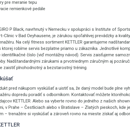
ry pre meranie tepu
acie remienkové pedále
RO P Black, navrhnutý v Nemecku v spolupráci s Institute of Sport
-Clinic v Bad Oeyhausene, je zárukou spoľahlivej prevádzky a kvalit
renažéru. Na celý fitness sortiment KETTLER garantujeme nadštand
 ktorej robíme servis bezplatne priamo u zákazníka. Jednotlivé ko
 identifikačné číslo (viď montážny návod). Servis zaisťujeme samozr
doby. Nadštandardnými zárukami a prvotriednym záručným aj pozár
 zaistiť plnohodnotný a bezstarostný tréning.
skúšať
ukt pred nákupom vyskúšať a uistiť sa, že daný model bude plne vyh
nažéru dopredu poradiť s odborníkom. Kontaktovať môžete ktoréhoko
edajcov KETTLER. Alebo sa vyberte rovno do jedného z našich sho
ni, v Prahe – Čestliciach alebo v Bratislave – Zlatých pieskoch, kde j
ým – trenažére si vyskúšať a zároveň rovno na mieste získať aj odbo
 KETTLER