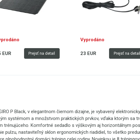
yprodáno
Vyprodáno
5 EUR
23 EUR
Prejsť na detail
Prejsť na detai
RO P Black, v elegantnom čiernom dizajne, je vybavený elektronick
ým systémom a množstvom praktických prvkov, vďaka ktorým sa tr
m trénujúceho. Komfortné sedadlo s výškovým aj horizontálnym po
e pulzu, nastaviteľný sklon ergonomických riadidiel, to všetko pred
re plnohodnotný domáci tréning celej rodiny. Novinkou je 8 tréningo