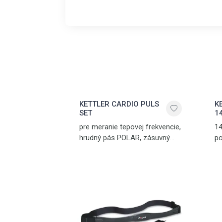
KETTLER CARDIO PULS
K
SET
1
pre meranie tepovej frekvencie,
14
hrudný pás POLAR, zásuvný
po
prijímač signálu POLAR
er
a 