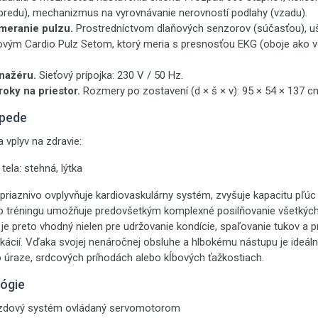
predu), mechanizmus na vyrovnávanie nerovností podlahy (vzadu).
meranie pulzu.
Prostredníctvom dlaňových senzorov (súčasťou), 
ovým Cardio Pulz Setom, ktorý meria s presnosťou EKG (oboje ako vo
nažéru.
Sieťový prípojka: 230 V / 50 Hz.
oky na priestor.
Rozmery po zostavení (d × š × v): 95 × 54 × 137 c
opede
 vplyv na zdravie:
tela: stehná, lýtka
riaznivo ovplyvňuje kardiovaskulárny systém, zvyšuje kapacitu pľúc
typ tréningu umožňuje predovšetkým komplexné posilňovanie všetkých 
 je preto vhodný nielen pre udržovanie kondície, spaľovanie tukov a 
ácií. Vďaka svojej nenáročnej obsluhe a hlbokému nástupu je ideálny
o úraze, srdcových príhodách alebo kĺbových ťažkostiach.
lógie
rzdový systém ovládaný servomotorom