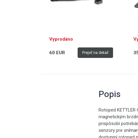
Vyprodáno
V
60 EUR
3
Prejsť na detail
Popis
Rotoped KETTLER GI
magnetickým brzdn
prispôsobí potrebá
senzory pre snímani
dostupný rotoped p