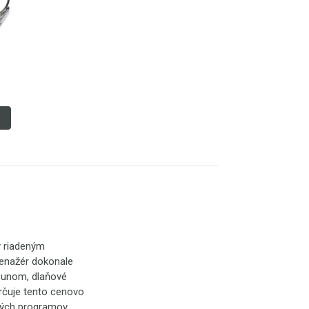
l
y riadeným
enažér dokonale
sunom, dlaňové
určuje tento cenovo
vých programov,