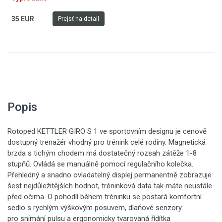
35 EUR
Prejsť na detail
Popis
Rotoped KETTLER GIRO S 1 ve sportovním designu je cenově
dostupný trenažér vhodný pro trénink celé rodiny. Magnetická
brzda s tichým chodem má dostatečný rozsah zátěže 1-8
stupňů. Ovládá se manuálně pomocí regulačního kolečka.
Přehledný a snadno ovladatelný displej permanentně zobrazuje
šest nejdůležitějších hodnot, tréninková data tak máte neustále
před očima. O pohodlí během tréninku se postará komfortní
sedlo s rychlým výškovým posuvem, dlaňové senzory
pro snímání pulsu a ergonomicky tvarovaná řídítka