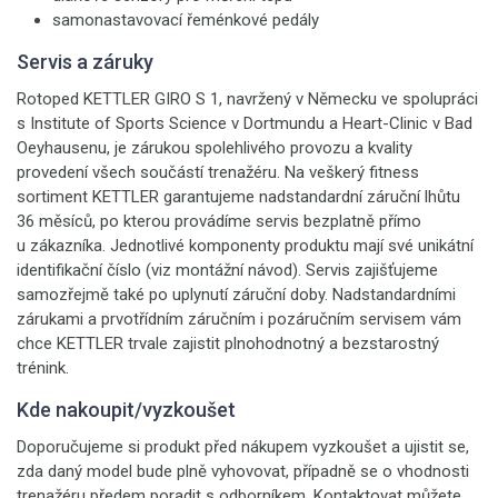
samonastavovací řeménkové pedály
Servis a záruky
Rotoped KETTLER GIRO S 1, navržený v Německu ve spolupráci
s Institute of Sports Science v Dortmundu a Heart-Clinic v Bad
Oeyhausenu, je zárukou spolehlivého provozu a kvality
provedení všech součástí trenažéru. Na veškerý fitness
sortiment KETTLER garantujeme nadstandardní záruční lhůtu
36 měsíců, po kterou provádíme servis bezplatně přímo
u zákazníka. Jednotlivé komponenty produktu mají své unikátní
identifikační číslo (viz montážní návod). Servis zajišťujeme
samozřejmě také po uplynutí záruční doby. Nadstandardními
zárukami a prvotřídním záručním i pozáručním servisem vám
chce KETTLER trvale zajistit plnohodnotný a bezstarostný
trénink.
Kde nakoupit/vyzkoušet
Doporučujeme si produkt před nákupem vyzkoušet a ujistit se,
zda daný model bude plně vyhovovat, případně se o vhodnosti
trenažéru předem poradit s odborníkem. Kontaktovat můžete