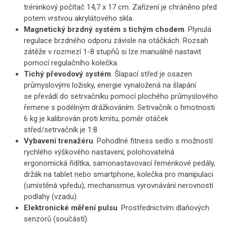
tréninkový počítač 14,7 x 17 cm. Zařízení je chráněno před
potem vrstvou akrylátového skla.
Magnetický brzdný systém s tichým chodem
. Plynulá
regulace brzdného odporu závisle na otáčkách. Rozsah
zátěže v rozmezí 1-8 stupňů si lze manuálně nastavit
pomocí regulačního kolečka.
Tichý převodový systém
. Šlapací střed je osazen
průmyslovými ložisky, energie vynaložená na šlapání
se převádí do setrvačníku pomocí plochého průmyslového
řemene s podélným drážkováním. Setrvačník o hmotnosti
6 kg je kalibrován proti kmitu, poměr otáček
střed/setrvačník je 1:8.
Vybavení trenažéru
. Pohodlné fitness sedlo s možností
rychlého výškového nastavení, polohovatelná
ergonomická řídítka, samonastavovací řeménkové pedály,
držák na tablet nebo smartphone, kolečka pro manipulaci
(umístěná vpředu), mechanismus vyrovnávání nerovností
podlahy (vzadu).
Elektronické měření pulsu
. Prostřednictvím dlaňových
senzorů (součástí).