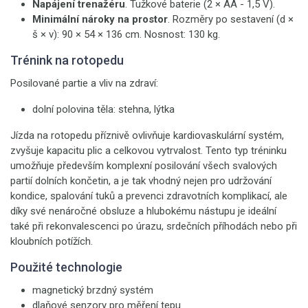
Napájení trenažéru
. Tužkové baterie (2 × AA - 1,5 V).
Minimální nároky na prostor
. Rozměry po sestavení (d ×
š × v): 90 × 54 × 136 cm. Nosnost: 130 kg.
Trénink na rotopedu
Posilované partie a vliv na zdraví:
dolní polovina těla: stehna, lýtka
Jízda na rotopedu příznivě ovlivňuje kardiovaskulární systém,
zvyšuje kapacitu plic a celkovou vytrvalost. Tento typ tréninku
umožňuje především komplexní posilování všech svalových
partií dolních končetin, a je tak vhodný nejen pro udržování
kondice, spalování tuků a prevenci zdravotních komplikací, ale
díky své nenáročné obsluze a hlubokému nástupu je ideální
také při rekonvalescenci po úrazu, srdečních příhodách nebo při
kloubních potížích.
Použité technologie
magnetický brzdný systém
dlaňové senzory pro měření tepu