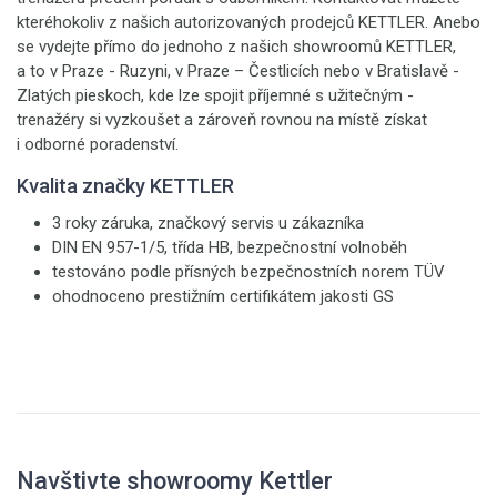
kteréhokoliv z našich autorizovaných prodejců KETTLER. Anebo
se vydejte přímo do jednoho z našich showroomů KETTLER,
a to v Praze - Ruzyni, v Praze – Čestlicích nebo v Bratislavě -
Zlatých pieskoch, kde lze spojit příjemné s užitečným -
trenažéry si vyzkoušet a zároveň rovnou na místě získat
i odborné poradenství.
Kvalita značky KETTLER
3 roky záruka, značkový servis u zákazníka
DIN EN 957-1/5, třída HB, bezpečnostní volnoběh
testováno podle přísných bezpečnostních norem TÜV
ohodnoceno prestižním certifikátem jakosti GS
Navštivte showroomy Kettler