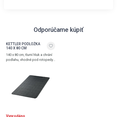
Odporúčame kúpiť
KETTLER PODLOŽKA
140 X 80 CM
140 x 80 cm, tlumí hluk a chrání
podlahu, vhodné pod rotopedy,
ergometry, crosstrenažéry
a další posilovací trenažéry
Vyprodáno