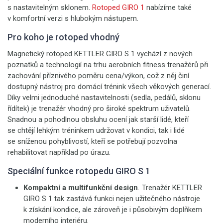
s nastavitelným sklonem.
Rotoped GIRO 1
nabízíme také
v komfortní verzi s hlubokým nástupem.
Pro koho je rotoped vhodný
Magnetický rotoped KETTLER GIRO S 1 vychází z nových
poznatků a technologií na trhu aerobních fitness trenažérů při
zachování příznivého poměru cena/výkon, což z něj činí
dostupný nástroj pro domácí trénink všech věkových generací.
Díky velmi jednoduché nastavitelnosti (sedla, pedálů, sklonu
řídítek) je trenažér vhodný pro široké spektrum uživatelů.
Snadnou a pohodlnou obsluhu ocení jak starší lidé, kteří
se chtějí lehkým tréninkem udržovat v kondici, tak i lidé
se sníženou pohyblivostí, kteří se potřebují pozvolna
rehabilitovat například po úrazu.
Speciální funkce rotopedu GIRO S 1
Kompaktní a multifunkční design
.
Trenažér KETTLER
GIRO S 1 tak zastává funkci nejen užitečného nástroje
k získání kondice, ale zároveň je i působivým doplňkem
moderního interiéru.