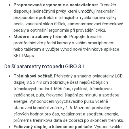
Propracovaná ergonomie a nastavitelnost
. Trenažér
disponuje jedinečnými prvky, které umožňují maximální
přizpůsobení potřebám trénujícího: rychlá úprava výšky
sedla, variabilní sklon řídítek, samonastavovací řeménkové
pedály a optimální ergonomie při provádění cviku.
Moderní a zábavný trénink
. Propojte trenažér
prostřednictvím přední kamery s vaším smartphonem
nebo tabletem a využijte výhod nové tréninkové aplikace
KETTMaps.
Další parametry rotopedu GIRO S 1
Tréninkový počítač
. Přehledný a snadno ovladatelný LCD
displej 8,5 x 4,8 cm zobrazuje šest nejdůležitějších
tréninkových hodnot. Měří čas, rychlost, tréninkovou
vzdálenost, puls, frekvenci šlapání za minutu a spotřebu
energie. Vyhodnocení vydýchávacího pulsu včetně
stanovení kondiční známky 1-6. Možnost předvolby
cílových hodnot pro čas, vzdálenost a spotřebu energie,
průměrná tréninková data se zobrazí po skončení tréninku.
Foliovaný displej a klávesnice počítače
. Vysoce kvalitní