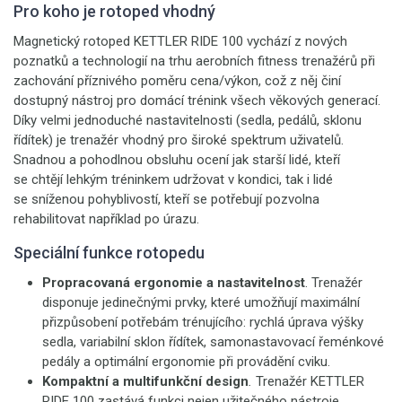
Pro koho je rotoped vhodný
Magnetický rotoped KETTLER RIDE 100 vychází z nových
poznatků a technologií na trhu aerobních fitness trenažérů při
zachování příznivého poměru cena/výkon, což z něj činí
dostupný nástroj pro domácí trénink všech věkových generací.
Díky velmi jednoduché nastavitelnosti (sedla, pedálů, sklonu
řídítek) je trenažér vhodný pro široké spektrum uživatelů.
Snadnou a pohodlnou obsluhu ocení jak starší lidé, kteří
se chtějí lehkým tréninkem udržovat v kondici, tak i lidé
se sníženou pohyblivostí, kteří se potřebují pozvolna
rehabilitovat například po úrazu.
Speciální funkce rotopedu
Propracovaná ergonomie a nastavitelnost
. Trenažér
disponuje jedinečnými prvky, které umožňují maximální
přizpůsobení potřebám trénujícího: rychlá úprava výšky
sedla, variabilní sklon řídítek, samonastavovací řeménkové
pedály a optimální ergonomie při provádění cviku.
Kompaktní a multifunkční design
.
Trenažér KETTLER
RIDE 100 zastává funkci nejen užitečného nástroje