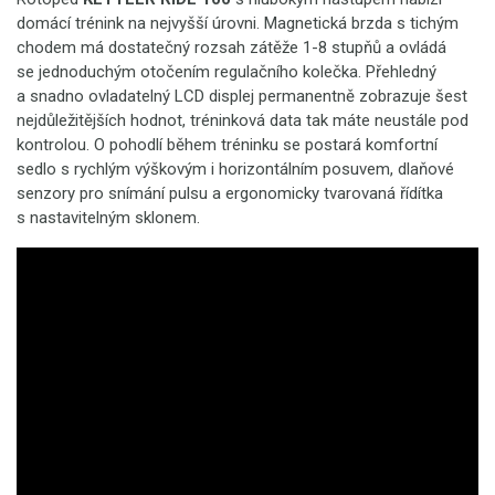
domácí trénink na nejvyšší úrovni. Magnetická brzda s tichým
chodem má dostatečný rozsah zátěže 1-8 stupňů a ovládá
se jednoduchým otočením regulačního kolečka. Přehledný
a snadno ovladatelný LCD displej permanentně zobrazuje šest
nejdůležitějších hodnot, tréninková data tak máte neustále pod
kontrolou. O pohodlí během tréninku se postará komfortní
sedlo s rychlým výškovým i horizontálním posuvem, dlaňové
senzory pro snímání pulsu a ergonomicky tvarovaná řídítka
s nastavitelným sklonem.