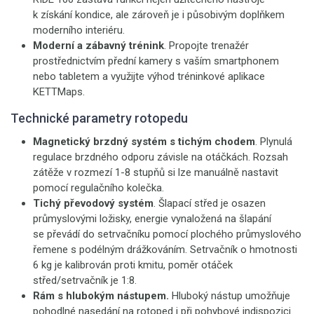
k získání kondice, ale zároveň je i působivým doplňkem
moderního interiéru.
Moderní a zábavný trénink
. Propojte trenažér
prostřednictvím přední kamery s vaším smartphonem
nebo tabletem a využijte výhod tréninkové aplikace
KETTMaps.
Technické parametry rotopedu
Magnetický brzdný systém s tichým chodem
. Plynulá
regulace brzdného odporu závisle na otáčkách. Rozsah
zátěže v rozmezí 1-8 stupňů si lze manuálně nastavit
pomocí regulačního kolečka.
Tichý převodový systém
. Šlapací střed je osazen
průmyslovými ložisky, energie vynaložená na šlapání
se převádí do setrvačníku pomocí plochého průmyslového
řemene s podélným drážkováním. Setrvačník o hmotnosti
6 kg je kalibrován proti kmitu, poměr otáček
střed/setrvačník je 1:8.
Rám s hlubokým nástupem.
Hluboký nástup umožňuje
pohodlné nasedání na rotoped i při pohybové indispozici.