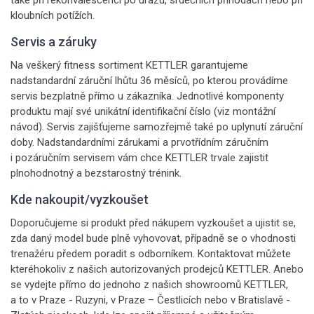
také při rekonvalescenci po úrazu, srdečních příhodách nebo při
kloubních potížích.
Servis a záruky
Na veškerý fitness sortiment KETTLER garantujeme
nadstandardní záruční lhůtu 36 měsíců, po kterou provádíme
servis bezplatně přímo u zákazníka. Jednotlivé komponenty
produktu mají své unikátní identifikační číslo (viz montážní
návod). Servis zajišťujeme samozřejmě také po uplynutí záruční
doby. Nadstandardními zárukami a prvotřídním záručním
i pozáručním servisem vám chce KETTLER trvale zajistit
plnohodnotný a bezstarostný trénink.
Kde nakoupit/vyzkoušet
Doporučujeme si produkt před nákupem vyzkoušet a ujistit se,
zda daný model bude plně vyhovovat, případně se o vhodnosti
trenažéru předem poradit s odborníkem. Kontaktovat můžete
kteréhokoliv z našich autorizovaných prodejců KETTLER. Anebo
se vydejte přímo do jednoho z našich showroomů KETTLER,
a to v Praze - Ruzyni, v Praze – Čestlicích nebo v Bratislavě -