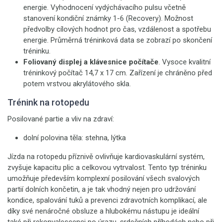
energie. Vyhodnocení vydýchávacího pulsu včetně
stanovení kondiční známky 1-6 (Recovery). Možnost
předvolby cílových hodnot pro čas, vzdálenost a spotřebu
energie. Průměrná tréninková data se zobrazí po skončení
tréninku.
Foliovaný displej a klávesnice počítače
. Vysoce kvalitní
tréninkový počítač 14,7 x 17 cm. Zařízení je chráněno před
potem vrstvou akrylátového skla.
Trénink na rotopedu
Posilované partie a vliv na zdraví:
dolní polovina těla: stehna, lýtka
Jízda na rotopedu příznivě ovlivňuje kardiovaskulární systém,
zvyšuje kapacitu plic a celkovou vytrvalost. Tento typ tréninku
umožňuje především komplexní posilování všech svalových
partií dolních končetin, a je tak vhodný nejen pro udržování
kondice, spalování tuků a prevenci zdravotních komplikací, ale
díky své nenáročné obsluze a hlubokému nástupu je ideální