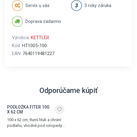
Servis u vás
3 roky záruka
Doprava zadarmo
Výrobca:
KETTLER
Kód:
HT1005-100
EAN:
7640119481227
Odporúčame kúpiť
PODLOŽKA FITER 100
X 62 CM
100 x 62 cm, tlumí hluk a chrání
podlahu, vhodné pod rotopedy,
ergometry a další posilovací