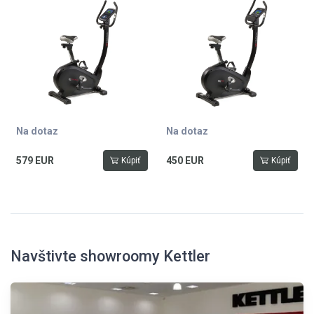
bohatá programová ponuka,
dílné kliky, 12 kg setrvačník,
Bluetooth rozhranie, 3-dielne
nosnost 150 kg
kľučky, 14 kg zotrvačník,
nosnosť 150 kg
Na dotaz
Na dotaz
579 EUR
450 EUR
Kúpiť
Kúpiť
Navštivte showroomy Kettler