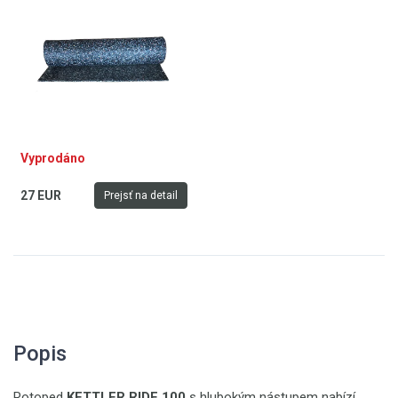
trenažéry
Vyprodáno
27 EUR
Prejsť na detail
Popis
Rotoped
KETTLER RIDE 100
s hlubokým nástupem nabízí