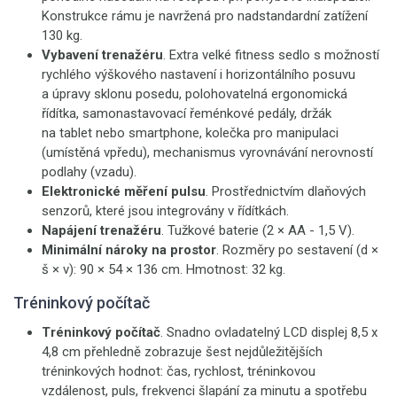
Konstrukce rámu je navržená pro nadstandardní zatížení
130 kg.
Vybavení trenažéru
. Extra velké fitness sedlo s možností
rychlého výškového nastavení i horizontálního posuvu
a úpravy sklonu posedu, polohovatelná ergonomická
řídítka, samonastavovací řeménkové pedály, držák
na tablet nebo smartphone, kolečka pro manipulaci
(umístěná vpředu), mechanismus vyrovnávání nerovností
podlahy (vzadu).
Elektronické měření pulsu
. Prostřednictvím dlaňových
senzorů, které jsou integrovány v řídítkách.
Napájení trenažéru
. Tužkové baterie (2 × AA - 1,5 V).
Minimální nároky na prostor
. Rozměry po sestavení (d ×
š × v): 90 × 54 × 136 cm. Hmotnost: 32 kg.
Tréninkový počítač
Tréninkový počítač
. Snadno ovladatelný LCD displej 8,5 x
4,8 cm přehledně zobrazuje šest nejdůležitějších
tréninkových hodnot: čas, rychlost, tréninkovou
vzdálenost, puls, frekvenci šlapání za minutu a spotřebu