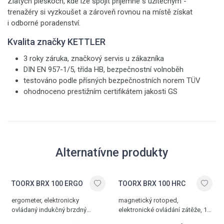
Zlatých pieskoch, kde lze spojit příjemné s užitečným -
trenažéry si vyzkoušet a zároveň rovnou na místě získat
i odborné poradenství.
Kvalita značky KETTLER
3 roky záruka, značkový servis u zákazníka
DIN EN 957-1/5, třída HB, bezpečnostní volnoběh
testováno podle přísných bezpečnostních norem TÜV
ohodnoceno prestižním certifikátem jakosti GS
Alternatívne produkty
TOORX BRX 100 ERGO
TOORX BRX 100 HRC
ergometer, elektronicky
magnetický rotoped,
ovládaný indukčný brzdný
elektronické ovládání zátěže, 16
systém, 32 stupňov záťaže,
stupňů zátěže, 23 programů, 3-