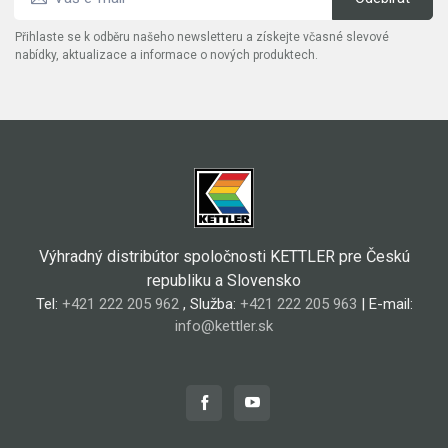
Přihlaste se k odběru našeho newsletteru a získejte včasné slevové
nabídky, aktualizace a informace o nových produktech.
Výhradný distribútor spoločnosti KETTLER pre Českú
republiku a Slovensko
Tel:
+421 222 205 962
, Služba:
+421 222 205 963
| E-mail:
info@kettler.sk