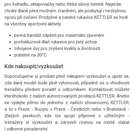
pro švihadlo, sklapovačky nebo třeba silový trénink. Nejenže
chrání dlaně před možným zraněním, ale poskytují i nezbytnou
oporu při cvičení. Prodyšné a odolné rukavice KETTLER se hodí
na všechny sportovní aktivity.
pevná bandáž zápěstí pro maximální zpevnění
protiskluzová dlaň rukavice pro jistý úchop
zdvojené švy pro zvýšení kvality a životnosti
pratelné na 30°C
Kde nakoupit/vyzkoušet
Doporučujeme si produkt před nákupem vyzkoušet a ujistit se,
zda daný model bude plně vyhovovat, případně se o vhodnosti
trenažéru předem poradit s odborníkem. Kontaktovat můžete
kteréhokoliv z našich autorizovaných prodejců KETTLER. Anebo
se vydejte přímo do jednoho z našich showroomů KETTLER,
a to v Praze - Ruzyni, v Praze - Čestlicích nebo v Bratislavě -
Zlatých pieskoch, kde lze spojit příjemné s užitečným -
trenažéry si vyzkoušet a zároveň rovnou na místě získat
i odborné poradenství.