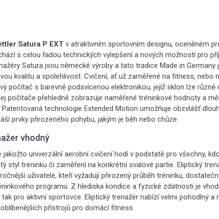
ttler Satura P EXT
v atraktivním sportovním designu, oceněném pr
hází s celou řadou technických vylepšení a nových možností pro př
trenažéry Satura jsou německé výroby a tato tradice Made in Germany j
vou kvalitu a spolehlivost. Cvičení, ať už zaměřené na fitness, nebo n
vý počítač s barevně podsvícenou elektronikou, jejíž sklon lze různě
plej počítače přehledně zobrazuje naměřené tréninkové hodnoty a mě
y. Patentovaná technologie Extended Motion umožňuje obzvlášť dlouh
náší prvky přirozeného pohybu, jakým je běh nebo chůze.
nažer vhodný
 jakožto univerzální aerobní cvičení hodí v podstatě pro všechny, kdo
tý styl tréninku či zaměření na konkrétní svalové partie. Eliptický tr
očnější uživatelé, kteří vyžadují přirozený průběh tréninku, dostateč
éninkového programu. Z hlediska kondice a fyzické zdatnosti je vho
 tak pro aktivní sportovce. Eliptický trenažér nabízí velmi pohodlný a 
joblíbenějších přístrojů pro domácí fitness.