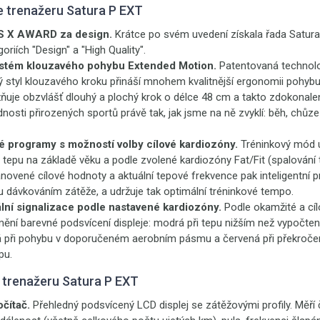
e trenažeru Satura P EXT
S X AWARD za design.
Krátce po svém uvedení získala řada Satur
riích "Design" a "High Quality".
stém klouzavého pohybu Extended Motion.
Patentovaná technolo
 styl klouzavého kroku přináší mnohem kvalitnější ergonomii pohy
ňuje obzvlášť dlouhý a plochý krok o délce 48 cm a takto zdokonal
nosti přirozených sportů právě tak, jak jsme na ně zvyklí: běh, chůze 
é programy s možností volby cílové kardiozóny.
Tréninkový mód 
 tepu na základě věku a podle zvolené kardiozóny Fat/Fit (spalování t
novené cílové hodnoty a aktuální tepové frekvence pak inteligentní p
u dávkováním zátěže, a udržuje tak optimální tréninkové tempo.
lní signalizace podle nastavené kardiozóny.
Podle okamžité a cíl
ění barevné podsvícení displeje: modrá při tepu nižším než vypočte
ná při pohybu v doporučeném aerobním pásmu a červená při překročen
pu.
 trenažeru Satura P EXT
čítač.
Přehledný podsvícený LCD displej se zátěžovými profily. Měří č