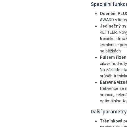
Speciální funkc
Ocenění PLU
AWARD v katego
Jedinečný sy
KETTLER. Nový
tréninku. Umož
kombinuje před
na běžkách.
Pulsem řízen
cílové hodnoty
Na základě sta
průběh trénink
Barevná vizuá
frekvence se m
hranice, zele
optimálního te
Další parametry
Tréninkový po