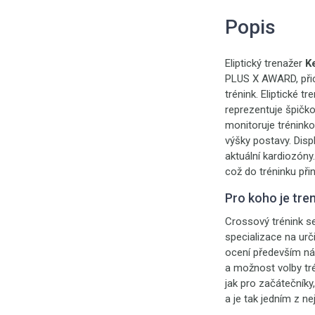
Popis
Eliptický trenažer
Ke
PLUS X AWARD, přic
trénink. Eliptické 
reprezentuje špičko
monitoruje tréninko
výšky postavy. Dis
aktuální kardiozón
což do tréninku při
Pro koho je tre
Crossový trénink se
specializace na urči
ocení především nár
a možnost volby tr
jak pro začátečníky,
a je tak jedním z ne