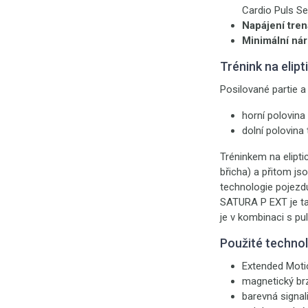
Cardio Puls Set
Napájení tren
Minimální nár
Trénink na elip
Posilované partie a 
horní polovina
dolní polovina 
Tréninkem na elipt
břicha) a přitom j
technologie pojezdu
SATURA P EXT je tak
je v kombinaci s p
Použité techno
Extended Moti
magnetický b
barevná signal