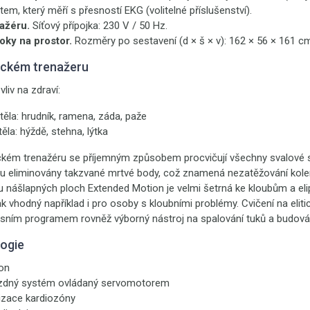
em, který měří s přesností EKG (volitelné příslušenství).
ažéru.
Síťový přípojka: 230 V / 50 Hz.
oky na prostor.
Rozměry po sestavení (d × š × v): 162 × 56 × 161 c
tickém trenažeru
vliv na zdraví:
 těla: hrudník, ramena, záda, paže
těla: hýždě, stehna, lýtka
ickém trenažéru se příjemným způsobem procvičují všechny svalové s
sou eliminovány takzvané mrtvé body, což znamená nezatěžování kol
 nášlapných ploch Extended Motion je velmi šetrná ke kloubům a elip
 vhodný například i pro osoby s kloubními problémy. Cvičení na elit
ulsním programem rovněž výborný nástroj na spalování tuků a budová
logie
on
rzdný systém ovládaný servomotorem
izace kardiozóny