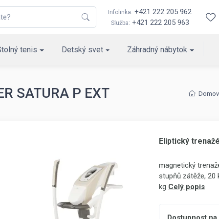
+421 222 205 962
Infolinka:
+421 222 205 963
Služba:
Stolný tenis
Detský svet
Záhradný nábytok
TLER SATURA P EXT
Domov
Eliptický tren
magnetický trenaž
stupňů zátěže, 20 
kg
Celý popis
Dostupnost na