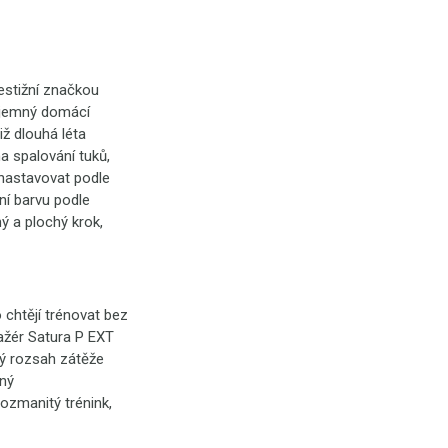
estižní značkou
íjemný domácí
iž dlouhá léta
a spalování tuků,
 nastavovat podle
ní barvu podle
ý a plochý krok,
 chtějí trénovat bez
enažér Satura P EXT
ný rozsah zátěže
dný
rozmanitý trénink,