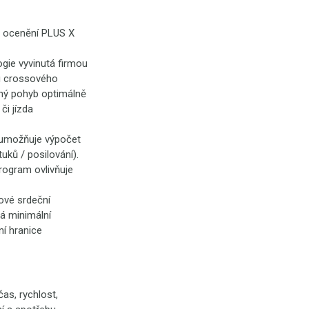
a ocenění PLUS X
gie vyvinutá firmou
bu crossového
ený pohyb optimálně
či jízda
umožňuje výpočet
uků / posilování).
rogram ovlivňuje
ové srdeční
ná minimální
í hranice
as, rychlost,