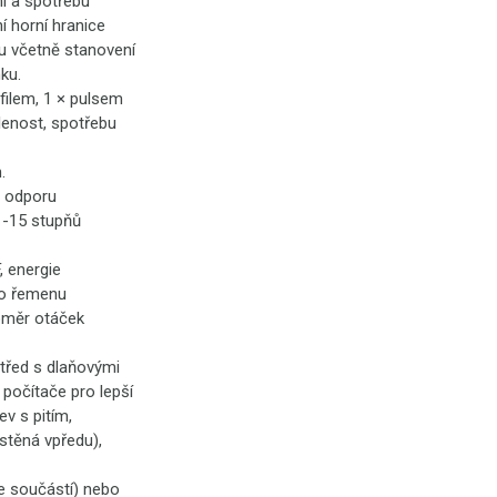
ní a spotřebu
í horní hranice
u včetně stanovení
ku.
ilem, 1 × pulsem
lenost, spotřebu
.
o odporu
1-15 stupňů
 energie
ho řemenu
poměr otáček
třed s dlaňovými
 počítače pro lepší
v s pitím,
stěná vpředu),
e součástí) nebo