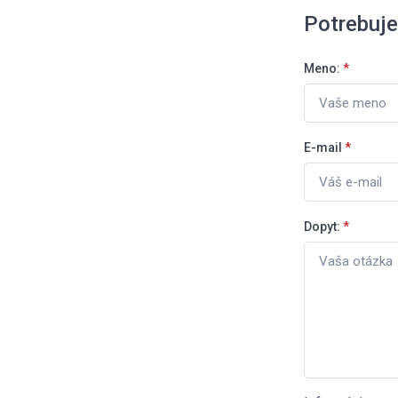
Potrebuj
Meno:
*
E-mail
*
Dopyt:
*