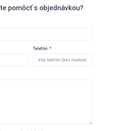
ete pomôcť s objednávkou?
Telefón:
*