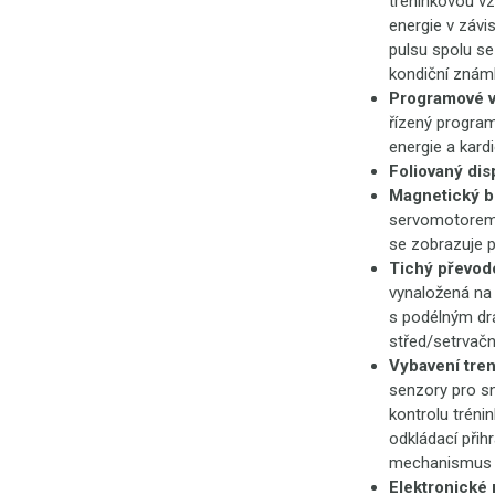
tréninkovou vz
energie v závis
pulsu spolu s
kondiční známk
Programové v
řízený program
energie a kard
Foliovaný dis
Magnetický b
servomotorem, 
se zobrazuje př
Tichý převod
vynaložená na
s podélným drá
střed/setrvační
Vybavení tre
senzory pro sní
kontrolu tréni
odkládací přih
mechanismus v
Elektronické 