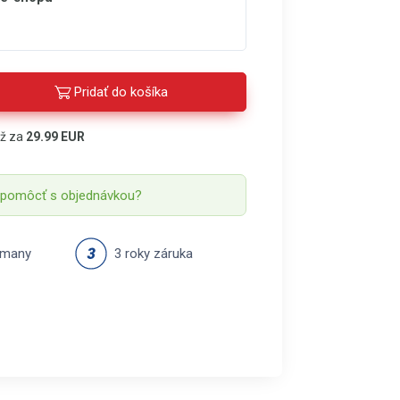
Pridať do košíka
áž za
29.99 EUR
 pomôcť s objednávkou?
rmany
3 roky záruka