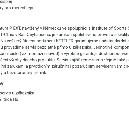
displej
ry pro měření tepu
Satura P EXT, navržený v Německu ve spolupráci s Institute of Sports
t-Clinic v Bad Oeyhausenu, je zárukou spolehlivého provozu a kvalit
. Na veškerý fitness sortiment KETTLER garantujeme nadstandardní z
ou provádíme servis bezplatně přímo u zákazníka. Jednotlivé kompon
fikační číslo (viz montážní návod) a výrobce garantuje dostupnost vše
nčení výroby daného produktu. Servis zajišťujeme samozřejmě také p
ími zárukami a prvotřídním záručním i pozáručním servisem vám ch
ný a bezstarostný trénink.
ny
 servis u zákazníka
, třída HB