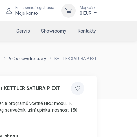
Prihlásenie/registrácia
Môj košík
Moje konto
0 EUR
Servis
Showroomy
Kontakty
A Crossové trenažéry
KETTLER SATURA P EXT
ažér KETTLER SATURA P EXT
ér, 8 programů
včetně HRC módu
, 16
kg setrvačník, ušní upínka, nosnost 150
 e-shopu