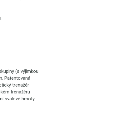
m.
kupiny (s výjimkou
en. Patentovaná
tický trenažér
ickém trenažéru
ní svalové hmoty.