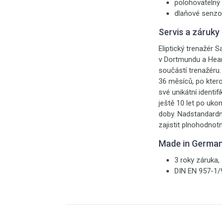
polohovatelný 
dlaňové senzo
Servis a záruky
Eliptický trenažér 
v Dortmundu a Hear
součástí trenažéru
36 měsíců, po kter
své unikátní identi
ještě 10 let po uko
doby. Nadstandardn
zajistit plnohodnot
Made in Germa
3 roky záruka,
DIN EN 957-1/9