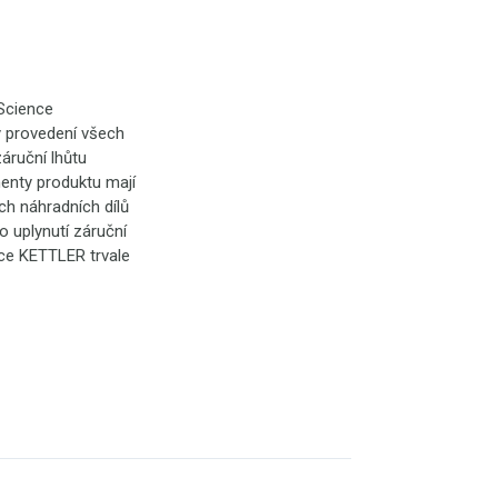
 Science
y provedení všech
áruční lhůtu
enty produktu mají
ch náhradních dílů
o uplynutí záruční
ce KETTLER trvale