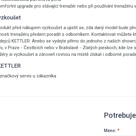
mfortní upgrade pro stávající trenažér nebo při používání trenažéru
yzkoušet
odukt před nákupem vyzkoušet a ujistit se, zda daný model bude pln
nosti trenažéru předem poradit s odborníkem. Kontaktovat můžete kt
odejců KETTLER. Anebo se vydejte přímo do jednoho z našich show
i, v Praze - Čestlicích nebo v Bratislavě - Zlatých pieskoch, kde lze 
žéry si vyzkoušet a zároveň rovnou na místě získat i odborné porade
 KETTLER
 značkový servis u zákazníka
Potrebuj
Meno:
*