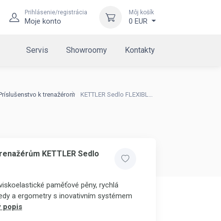
Prihlásenie/registrácia
Môj košík
Moje konto
0 EUR
Servis
Showroomy
Kontakty
Príslušenstvo k trenažérom
KETTLER Sedlo FLEXIBLE FOAM
 trenažérům KETTLER Sedlo
viskoelastické paměťové pěny, rychlá
edy a ergometry s inovativním systémem
 popis