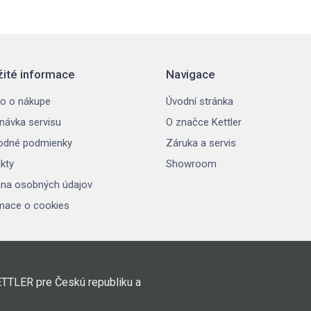
žité informace
Navigace
o o nákupe
Úvodní stránka
návka servisu
O značce Kettler
odné podmienky
Záruka a servis
kty
Showroom
na osobných údajov
mace o cookies
ETTLER pre Českú republiku a