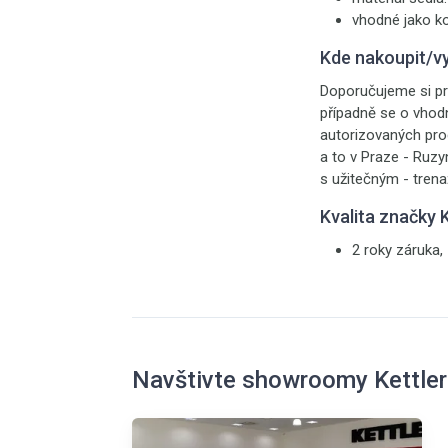
vhodné jako ko
Kde nakoupit/v
Doporučujeme si pr
případně se o vhod
autorizovaných pr
a to v Praze - Ruzyn
s užitečným - trena
Kvalita značky
2 roky záruka,
Navštivte showroomy Kettler