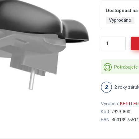
Dostupnost na
Vyprodáno
Potrebujete
2 roky záru
Výrobca:
KETTLER
Kód:
7929-800
EAN:
40013975511