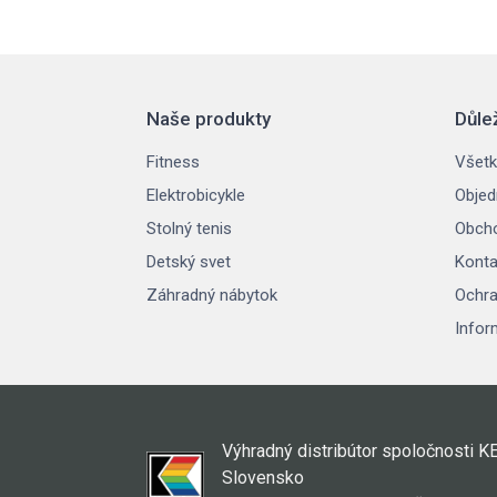
Naše produkty
Důle
Fitness
Všetk
Elektrobicykle
Objed
Stolný tenis
Obch
Detský svet
Konta
Záhradný nábytok
Ochra
Infor
Výhradný distribútor spoločnosti K
Slovensko