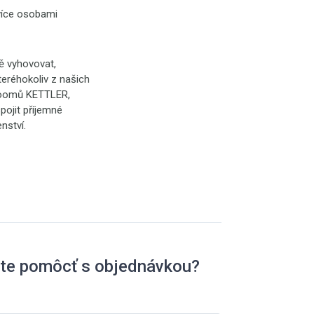
 více osobami
ě vyhovovat,
eréhokoliv z našich
roomů KETTLER,
spojit příjemné
nství.
ete pomôcť s objednávkou?