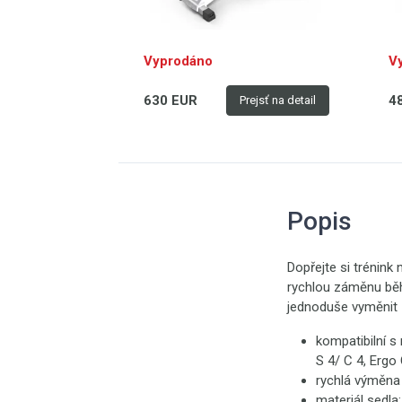
7.
kg
kv
Vyprodáno
V
do
ko
630 EUR
4
Prejsť na detail
le
dí
př
be
Popis
Dopřejte si trénink
rychlou záměnu běh
jednoduše vyměnit 
kompatibilní 
S 4/ C 4, Ergo 
rychlá výměna 
materiál sedla