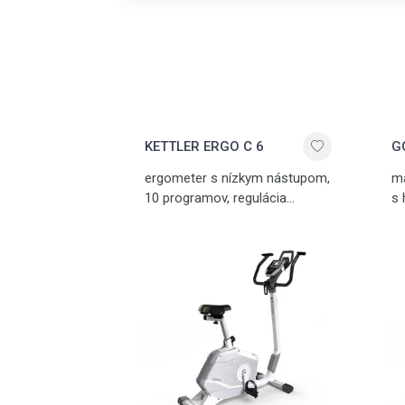
KETTLER ERGO C 6
G
ergometer s nízkym nástupom,
ma
10 programov, regulácia
s 
výkonu 25-250 W, pamäť pre 4
mo
osoby, inovatívny systém
KE
výmeny sedla, 6 kg zotrvačník,
HD
nosnosť 130 kg, vyrobený
dr
v Nemecku
na
st
vý
př
di
s 