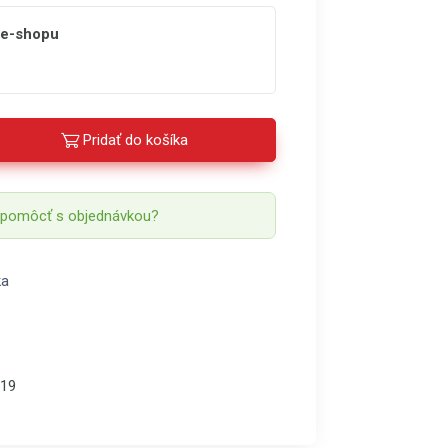
 e-shopu
Pridať do košíka
 pomôcť s objednávkou?
ka
19