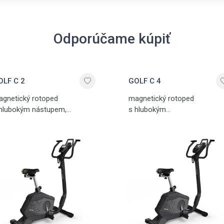
Odporúčame kúpiť
OLF C 2
GOLF C 4
gnetický rotoped
magnetický rotoped
hlubokým nástupem,
s hlubokým
žnost propojení s aplikací
nástupem, možnost propojen
TTmaps pro trénink reálných
s aplikací KETTMaps
 video tras po celém světě,
pro trénink reálných HD video
žák na tablet, manuální
tras po celém světě, držák
stavení zátěže, zátěž 1-8
na tablet, elektronické ovládá
upňů, inovativní systém
zátěže včetně profilových
měny sedla, držák tabletu,
a HRC programů, inovativní
ehledný "Advanced LCD
systém výměny sedla, držák
splej", 6 kg setrvačník
tabletu, paměť pro 4 osoby,
Indexem kvality šlapání TQI-
přehledný "Advanced LCD