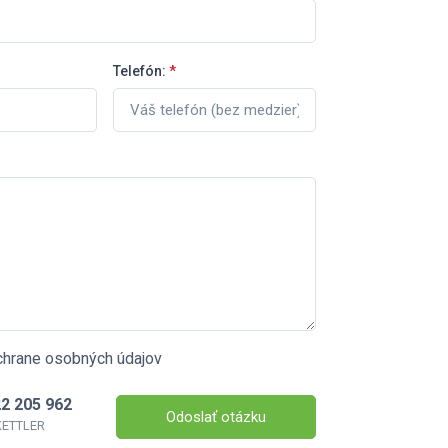
Telefón:
*
chrane osobných údajov
2 205 962
Odoslať otázku
 KETTLER