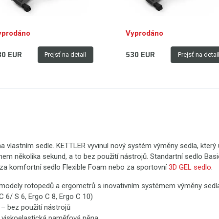
9, tichý chod, nosnost 130
displej", 6 kg setrvačník
, vyrobený ve velmi vysoké
s Indexem kvality šlapání TQI
alitě v Německu se záruční
7.9, tichý chod, nosnost 130
yprodáno
Vyprodáno
bou 3 roky na všechny
kg, vyrobený ve velmi vysoké
mponenty a dostupností 10
kvalitě v Německu se záruční
80 EUR
530 EUR
Prejsť na detail
Prejsť na detai
t na náhradní
dobou 3 roky na všechny
ly a certifikován podle
komponenty a dostupností 1
ísných německých
let na náhradní
zpečnostních norem TÜV.
díly a certifikován podle
přísných německých
bezpečnostních norem TÜV.
 na vlastním sedle. KETTLER vyvinul nový systém výměny sedla, kter
em několika sekund, a to bez použití nástrojů. Standartní sedlo Ba
za komfortní sedlo Flexible Foam nebo za sportovní
3D GEL sedlo
.
s modely rotopedů a ergometrů s inovativním systémem výměny sedla 
C 6/ S 6, Ergo C 8, Ergo C 10)
– bez použití nástrojů
: viskoelastická paměťová pěna