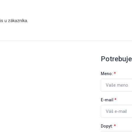
s u zákazníka.
Potrebuj
Meno:
*
E-mail
*
Dopyt:
*