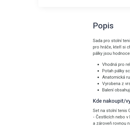
Popis
Sada pro stolní ten
pro hráče, kteří si 
pálky jsou hodnoce
Vhodná pro re
Potah pálky sc
Anatomická ruk
Vyrobena z vrs
Balení obsahuj
Kde nakoupit/v
Set na stolní teni
- Čestlicích nebo v
a zároveň rovnou na