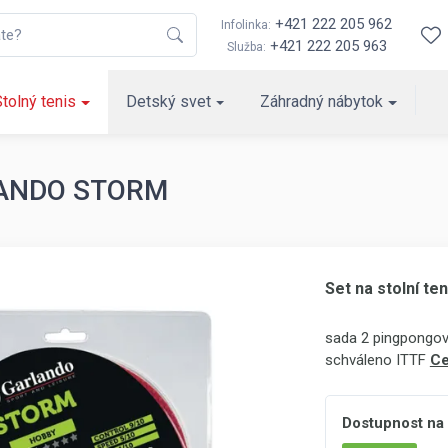
+421 222 205 962
Infolinka:
+421 222 205 963
Služba:
Stolný tenis
Detský svet
Záhradný nábytok
RLANDO STORM
Set na stolní 
sada 2 pingpongový
schváleno ITTF
Ce
Dostupnost na