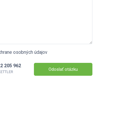
chrane osobných údajov
2 205 962
Odoslať otázku
 KETTLER