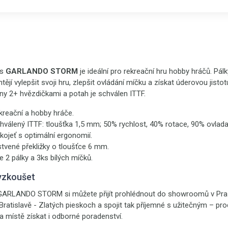
is
GARLANDO STORM
je ideální pro rekreační hru hobby hráčů. Pál
chtějí vylepšit svoji hru, zlepšit ovládání míčku a získat úderovou jist
ny 2+ hvězdičkami a potah je schválen ITTF.
kreační a hobby hráče.
hválený ITTF: tloušťka 1,5 mm; 50% rychlost, 40% rotace, 90% ovlada
ojeť s optimální ergonomií.
tvené překližky o tloušťce 6 mm.
e 2 pálky a 3ks bílých míčků.
yzkoušet
s GARLANDO STORM si můžete přijít prohlédnout do showroomů v Praz
 Bratislavě - Zlatých pieskoch a spojit tak příjemné s užitečným – pr
 místě získat i odborné poradenství.