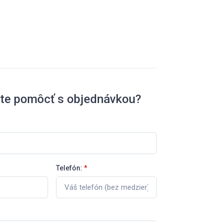
ete pomôcť s objednávkou?
Telefón:
*