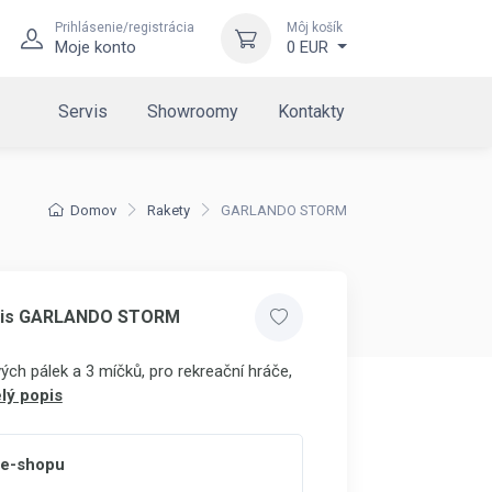
Prihlásenie/registrácia
Môj košík
Moje konto
0 EUR
Servis
Showroomy
Kontakty
Domov
Rakety
GARLANDO STORM
tenis GARLANDO STORM
ch pálek a 3 míčků, pro rekreační hráče,
lý popis
 e-shopu