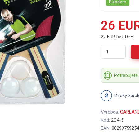
Skladem
26 EU
22 EUR bez DPH
Potrebujete
2 roky záru
Výrobca:
GARLAN
Kód:
2C4-5
EAN:
80299759254