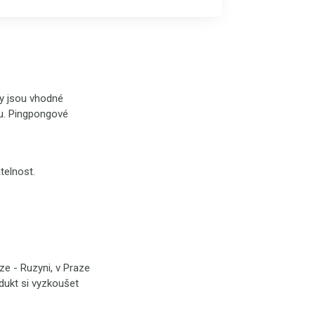
ky jsou vhodné
otu. Pingpongové
telnost.
e - Ruzyni, v Praze
odukt si vyzkoušet