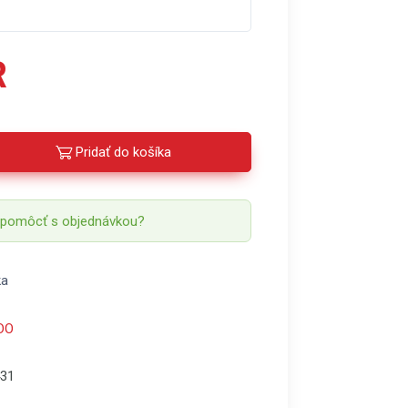
R
Pridať do košíka
 pomôcť s objednávkou?
ka
DO
31