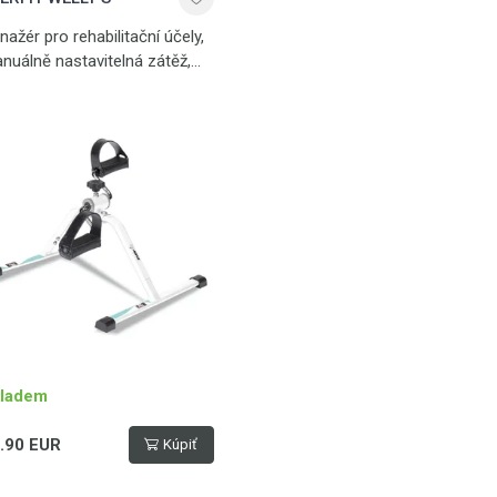
nažér pro rehabilitační účely,
nuálně nastavitelná zátěž,
hký, snadno přenosný
ladem
.90 EUR
Kúpiť