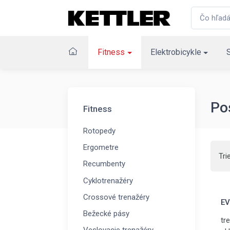
Fitness
Elektrobicykle
Po
Fitness
Rotopedy
Ergometre
Tri
Recumbenty
Cyklotrenažéry
Crossové trenažéry
EV
Bežecké pásy
tre