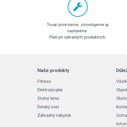
Tovar privezieme, zmontujeme aj
nastavíme.
Platí pri vybraných produktoch.
Naše produkty
Důle
Fitness
Všetk
Elektrobicykle
Objed
Stolný tenis
Obch
Detský svet
Konta
Záhradný nábytok
Ochra
Infor