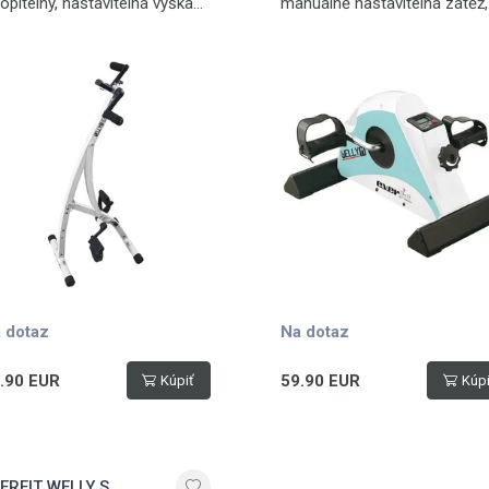
lopitelný, nastavitelná výška
manuálně nastavitelná zátěž,
enažéru, nastavitelná zátěž,
přehledný displej, lehký, snad
ehledný displej, zpětný chod,
přenosný
otnost 5 kg
 dotaz
Na dotaz
.90 EUR
59.90 EUR
Kúpiť
Kúpi
ERFIT WELLY S