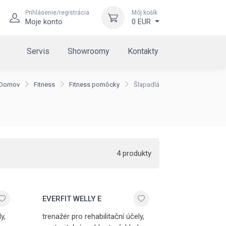
Prihlásenie/registrácia
Môj košík
Moje konto
0 EUR
Servis
Showroomy
Kontakty
Domov
Fitness
Fitness pomôcky
Šlapadlá
4 produkty
EVERFIT WELLY E
y,
trenažér pro rehabilitační účely,