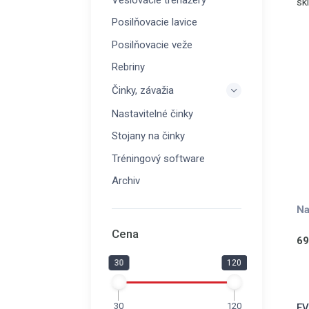
Veslovacie trenažéry
sk
tr
Posilňovacie lavice
př
Posilňovacie veže
hm
Rebriny
Činky, závažia
Nastavitelné činky
Stojany na činky
Tréningový software
Archiv
Na
Cena
69
30
120
30
120
EV