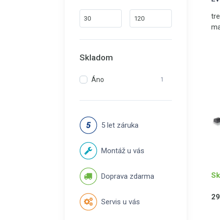
tre
ma
le
Skladom
Áno
1
5 let záruka
Montáž u vás
Sk
Doprava zdarma
29
Servis u vás