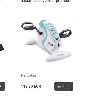
nastavitelná rychlost, přehledný
no
displej, 5 přednastavených
programů, zpětný chod,
hmotnost 6 kg
Na dotaz
119.90 EUR
ť
Kúpiť