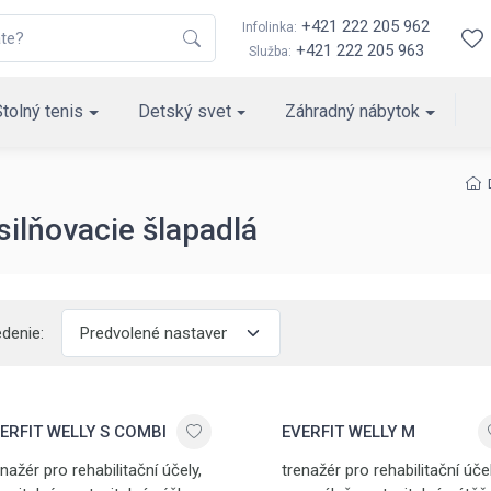
+421 222 205 962
Infolinka:
+421 222 205 963
Služba:
Stolný tenis
Detský svet
Záhradný nábytok
silňovacie šlapadlá
edenie:
ERFIT WELLY S COMBI
EVERFIT WELLY M
nažér pro rehabilitační účely,
trenažér pro rehabilitační účel