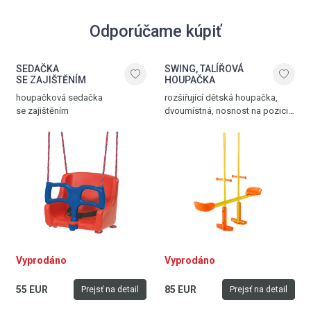
Odporúčame kúpiť
SEDAČKA
SWING, TALÍŘOVÁ
SE ZAJIŠTĚNÍM
HOUPAČKA
houpačková sedačka
rozšiřující dětská houpačka,
se zajištěním
dvoumístná, nosnost na pozici
50 kg, hmotnost 6,2 kg
Vyprodáno
Vyprodáno
55 EUR
85 EUR
Prejsť na detail
Prejsť na detail