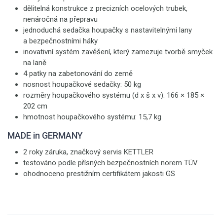
dělitelná konstrukce z precizních ocelových trubek,
nenáročná na přepravu
jednoduchá sedačka houpačky s nastavitelnými lany
a bezpečnostními háky
inovativní systém zavěšení, který zamezuje tvorbě smyček
na laně
4 patky na zabetonování do země
nosnost houpačkové sedačky: 50 kg
rozměry houpačkového systému (d x š x v): 166 × 185 ×
202 cm
hmotnost houpačkového systému: 15,7 kg
MADE in GERMANY
2 roky záruka, značkový servis KETTLER
testováno podle přísných bezpečnostních norem TÜV
ohodnoceno prestižním certifikátem jakosti GS