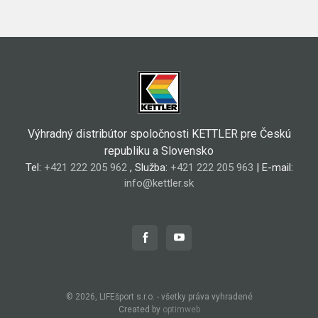
Výhradný distribútor spoločnosti KETTLER pre Českú
republiku a Slovensko
Tel:
+421 222 205 962
, Služba:
+421 222 205 963
| E-mail:
info@kettler.sk
© 2026, LIFEšport s.r.o. - všetky práva vyhradené
Created by
optimweb