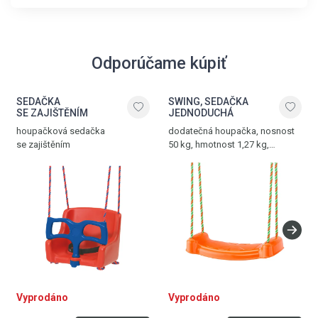
Odporúčame kúpiť
SEDAČKA
SWING, SEDAČKA
SE ZAJIŠTĚNÍM
JEDNODUCHÁ
houpačková sedačka
dodatečná houpačka, nosnost
se zajištěním
50 kg, hmotnost 1,27 kg,
oranžová
Vyprodáno
Vyprodáno