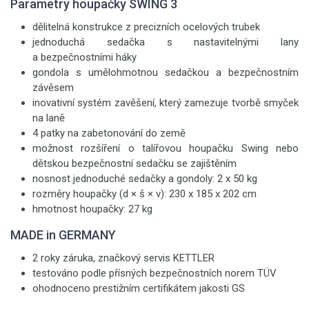
Parametry houpačky SWING 3
dělitelná konstrukce z precizních ocelových trubek
jednoduchá sedačka s nastavitelnými lany
a bezpečnostními háky
gondola s umělohmotnou sedačkou a bezpečnostním
závěsem
inovativní systém zavěšení, který zamezuje tvorbě smyček
na laně
4 patky na zabetonování do země
možnost rozšíření o talířovou houpačku Swing nebo
dětskou bezpečnostní sedačku se zajištěním
nosnost jednoduché sedačky a gondoly: 2 x 50 kg
rozměry houpačky (d × š × v): 230 x 185 x 202 cm
hmotnost houpačky: 27 kg
MADE in GERMANY
2 roky záruka, značkový servis KETTLER
testováno podle přísných bezpečnostních norem TÜV
ohodnoceno prestižním certifikátem jakosti GS