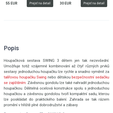
55 EUR
30 EUR
Prejsť na detail
Prejsť na detail
Popis
Houpačková sestava SWING 3 dětem jen tak nezevšední.
Umožňuje totiž vzájemné kombinování až čtyř různých prvků
sestavy: jednoduchou houpačku lze rychle a snadno vyměnit za
talířovou houpačku Swing
nebo dětskou
bezpečnostní sedačku
se zajištěním
. Závěsnou gondolu lze také nahradit jednoduchou
houpačkou. Dělitelná ocelová konstrukce spolu s jednoduchou
houpačkou a závěsnou gondolou tvoří kompaktní sadu, kterou
lze poskládat do praktického balení. Zahrada se tak rázem
promění v hřiště plné dobrodružství a zábavy.