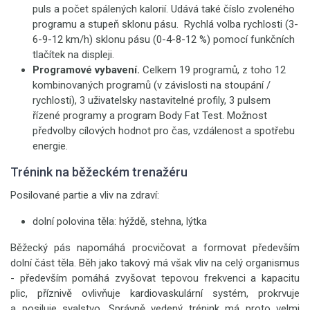
puls a počet spálených kalorií. Udává také číslo zvoleného
programu a stupeň sklonu pásu. Rychlá volba rychlosti (3-
6-9-12 km/h) sklonu pásu (0-4-8-12 %) pomocí funkčních
tlačítek na displeji.
Programové vybavení.
Celkem 19 programů, z toho 12
kombinovaných programů (v závislosti na stoupání /
rychlosti), 3 uživatelsky nastavitelné profily, 3 pulsem
řízené programy a program Body Fat Test. Možnost
předvolby cílových hodnot pro čas, vzdálenost a spotřebu
energie.
Trénink na běžeckém trenažéru
Posilované partie a vliv na zdraví:
dolní polovina těla: hýždě, stehna, lýtka
Běžecký pás napomáhá procvičovat a formovat především
dolní část těla. Běh jako takový má však vliv na celý organismus
- především pomáhá zvyšovat tepovou frekvenci a kapacitu
plic, příznivě ovlivňuje kardiovaskulární systém, prokrvuje
a posiluje svalstvo. Správně vedený trénink má proto velmi