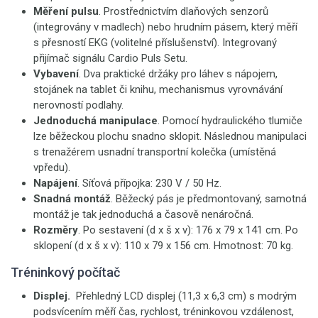
Měření pulsu
. Prostřednictvím dlaňových senzorů
(integrovány v madlech) nebo hrudním pásem, který měří
s přesností EKG (volitelné příslušenství). Integrovaný
přijímač signálu Cardio Puls Setu.
Vybavení
. Dva praktické držáky pro láhev s nápojem,
stojánek na tablet či knihu, mechanismus vyrovnávání
nerovností podlahy.
Jednoduchá manipulace
. Pomocí hydraulického tlumiče
lze běžeckou plochu snadno sklopit. Následnou manipulaci
s trenažérem usnadní transportní kolečka (umístěná
vpředu).
Napájení
. Síťová přípojka: 230 V / 50 Hz.
Snadná montáž
. Běžecký pás je předmontovaný, samotná
montáž je tak jednoduchá a časově nenáročná.
Rozměry
. Po sestavení (d x š x v): 176 x 79 x 141 cm. Po
sklopení (d x š x v): 110 x 79 x 156 cm. Hmotnost: 70 kg.
Tréninkový počítač
Displej.
Přehledný LCD
displej (11,3 x 6,3 cm) s modrým
podsvícením měří čas, rychlost, tréninkovou vzdálenost,