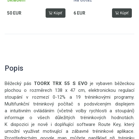
Skladem
Na dotaz
50 EUR
6 EUR
Kúpiť
Kúpiť
Popis
Běžecký pás
TOORX TRX 55 S EVO
je vybaven běžeckou
plochou o rozměrech 138 x 47 cm, elektronickou regulací
stoupání v rozmezí 0-12% a 19 tréninkovými programy.
Multifunkční tréninkový počítač s podsvíceným displejem
a intuitivním ovládáním (včetně volby rychlosti a stoupání)
informuje o všech důležitých tréninkových hodnotách.
K dispozici je nově i doplňující software Route Key, který
umožní využívat motivující a zábavné tréninkové aplikace.
Prostřednictvím google map můžete například při tréninku