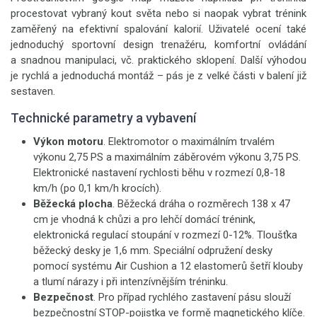
procestovat vybraný kout světa nebo si naopak vybrat trénink
zaměřený na efektivní spalování kalorií. Uživatelé ocení také
jednoduchý sportovní design trenažéru, komfortní ovládání
a snadnou manipulaci, vč. praktického sklopení. Další výhodou
je rychlá a jednoduchá montáž – pás je z velké části v balení již
sestaven.
Technické parametry a vybavení
Výkon motoru
. Elektromotor o maximálním trvalém
výkonu 2,75 PS a maximálním záběrovém výkonu 3,75 PS.
Elektronické nastavení rychlosti běhu v rozmezí 0,8-18
km/h (po 0,1 km/h krocích).
Běžecká plocha
. Běžecká dráha o rozměrech 138 x 47
cm je vhodná k chůzi a pro lehčí domácí trénink,
elektronická regulací stoupání v rozmezí 0-12%. Tloušťka
běžecký desky je 1,6 mm. Speciální odpružení desky
pomocí systému Air Cushion a 12 elastomerů šetří klouby
a tlumí nárazy i při intenzívnějším tréninku.
Bezpečnost
. Pro případ rychlého zastavení pásu slouží
bezpečnostní STOP-pojistka ve formě magnetického klíče.