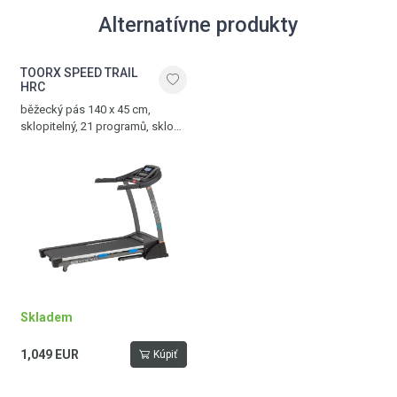
Alternatívne produkty
TOORX SPEED TRAIL
HRC
běžecký pás 140 x 45 cm,
sklopitelný, 21 programů, sklon
0-12%, rychlost 1,0-20,0 km/h,
vstup pro MP3, nosnost 120 kg
Skladem
1,049 EUR
Kúpiť