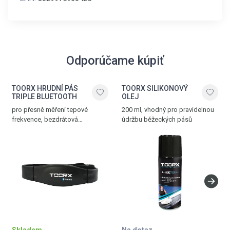
Odporúčame kúpiť
TOORX HRUDNÍ PÁS
TOORX SILIKONOVÝ
TRIPLE BLUETOOTH
OLEJ
pro přesně měření tepové
200 ml, vhodný pro pravidelnou
frekvence, bezdrátová
údržbu běžeckých pásů
komunikace přes Bluetooth®
SMART, 5.3 kHz a ANT+
technologii, nastavitelný popruh,
dosah až 10 m