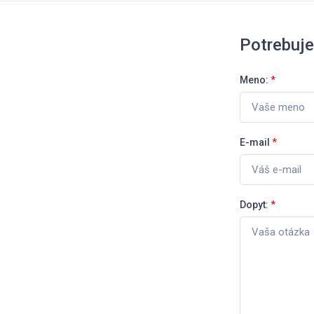
Potrebuj
Meno:
*
E-mail
*
Dopyt:
*