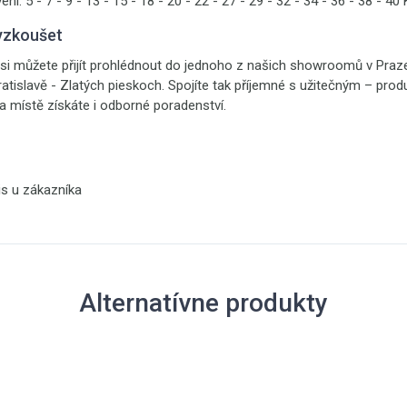
ení:
5 - 7 - 9 - 13 - 15 - 18 - 20 - 22 - 27 - 29 - 32 - 34 - 36 - 38 - 40
yzkoušet
si můžete přijít prohlédnout do jednoho z našich showroomů v Praze 
ratislavě - Zlatých pieskoch. Spojíte tak příjemné s užitečným – prod
 místě získáte i odborné poradenství.
is u zákazníka
Alternatívne produkty