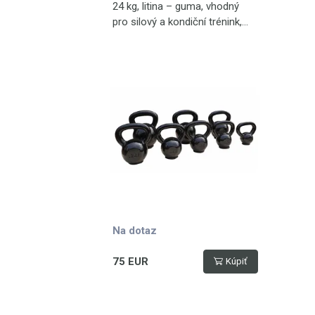
24 kg, litina – guma, vhodný
pro silový a kondiční trénink,
černá
Na dotaz
75 EUR
Kúpiť