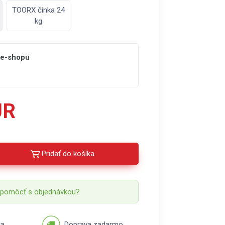
TOORX činka 24
kg
 e-shopu
UR
Pridať do košíka
 pomôcť s objednávkou?
ka
Doprava zadarmo