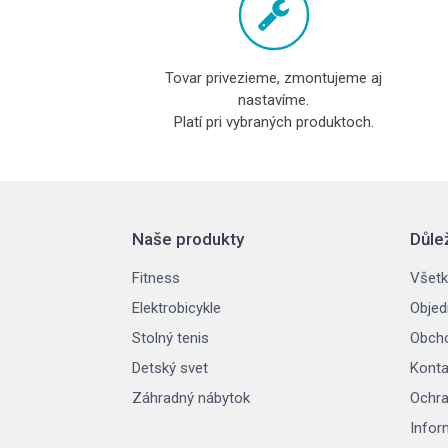
Tovar privezieme, zmontujeme aj
nastavíme.
Platí pri vybraných produktoch.
Naše produkty
Důle
Fitness
Všetk
Elektrobicykle
Objed
Stolný tenis
Obch
Detský svet
Konta
Záhradný nábytok
Ochra
Infor