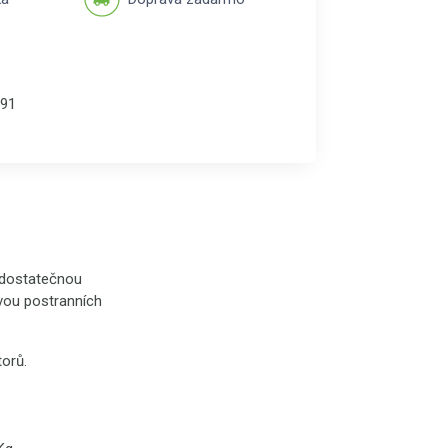
91
 dostatečnou
dvou postranních
orů.