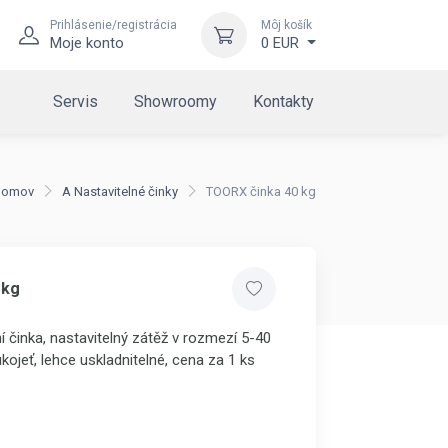
Prihlásenie/registrácia
Môj košík
Moje konto
0 EUR
Servis
Showroomy
Kontakty
Domov
A Nastavitelné činky
TOORX činka 40 kg
 kg
ní činka, nastavitelný zátěž v rozmezí 5-40
kojeť, lehce uskladnitelné, cena za 1 ks