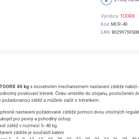
Výrobca:
TOORX
Kód:
MCR-40
EAN:
80299759508
TOORX 40 kg
s inovativním mechanismem nastavení zátěže nabízí
ohodnotný posilovací trénink. Činku umístíte do stojanu, pootočením 
te požadovanou zátěž a můžete začít s tréninkem.
přesně nastavení požadované zátěže pomocí dvou otočných regulát
ukojeť pro pevný a pohodlný úchop.
vit zátěž v rozmezí 5–40 kg.
tavení zátěže je součástí balení.