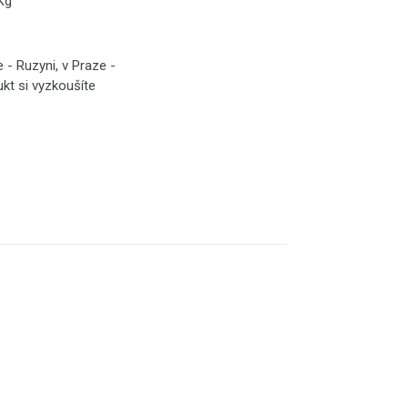
 Kg
- Ruzyni, v Praze -
ukt si vyzkoušíte