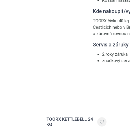
Rozsah nastav
Kde nakoupit/v
TOORX činku 40 kg 
Čestlicích nebo v B
a zároveň rovnou na
Servis a záruky
2 roky záruka
značkový serv
TOORX KETTLEBELL 24
KG