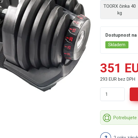
TOORX činka 40
kg
Dostupnost na
Skladem
351 E
293 EUR bez DPH
Potrebujete
2 roky záru