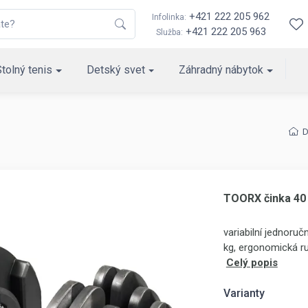
+421 222 205 962
Infolinka:
+421 222 205 963
Služba:
Stolný tenis
Detský svet
Záhradný nábytok
TOORX činka 40
variabilní jednoruč
kg, ergonomická ru
Celý popis
Varianty