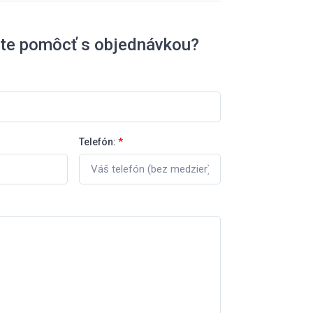
ete pomôcť s objednávkou?
Telefón:
*