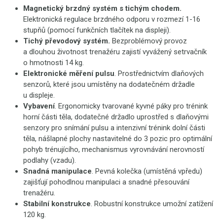
Magnetický brzdný systém s tichým chodem.
Elektronická regulace brzdného odporu v rozmezí 1-16
stupňů (pomocí funkčních tlačítek na displeji).
Tichý převodový systém.
Bezproblémový provoz
a dlouhou životnost trenažéru zajistí vyvážený setrvačník
o hmotnosti 14 kg.
Elektronické měření pulsu
. Prostřednictvím dlaňových
senzorů, které jsou umístěny na dodatečném držadle
u displeje.
Vybavení
. Ergonomicky tvarované kyvné páky pro trénink
horní části těla, dodatečné držadlo uprostřed s dlaňovými
senzory pro snímání pulsu a intenzivní trénink dolní části
těla, nášlapné plochy nastavitelné do 3 pozic pro optimální
pohyb trénujícího, mechanismus vyrovnávání nerovností
podlahy (vzadu).
Snadná manipulace
. Pevná kolečka (umístěná vpředu)
zajišťují pohodlnou manipulaci a snadné přesouvání
trenažéru.
Stabilní konstrukce
. Robustní konstrukce umožní zatížení
120 kg.