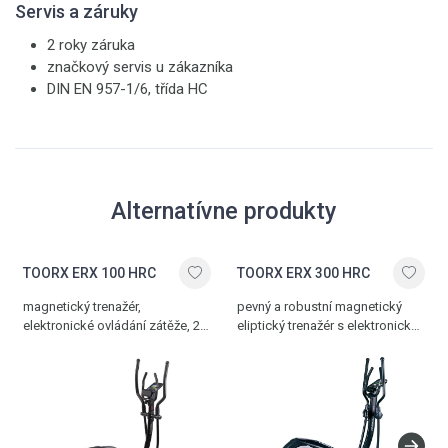
Servis a záruky
2 roky záruka
značkový servis u zákazníka
DIN EN 957-1/6, třída HC
Alternatívne produkty
TOORX ERX 100 HRC
TOORX ERX 300 HRC
magnetický trenažér,
pevný a robustní magnetický
elektronické ovládání zátěže, 23
eliptický trenažér s elektronický
programů, 16 stupňů zátěže,
ovládáním zátěže, 19 programů,
délka kroku 38 cm, 14 kg
32 stupňů zátěže, Bluetooth
setrvačník, nosnost 130 kg
rozhraní pro komunikaci
s aplikací Kinomap a iConsole,
držák na láhev, délka kroku 41
cm, vnitřní rozteč nášlapů 14 cm,