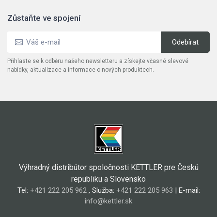
Zůstaňte ve spojení
Přihlaste se k odběru našeho newsletteru a získejte včasné slevové
nabídky, aktualizace a informace o nových produktech.
Výhradný distribútor spoločnosti KETTLER pre Českú
republiku a Slovensko
Tel:
+421 222 205 962
, Služba:
+421 222 205 963
| E-mail:
info@kettler.sk