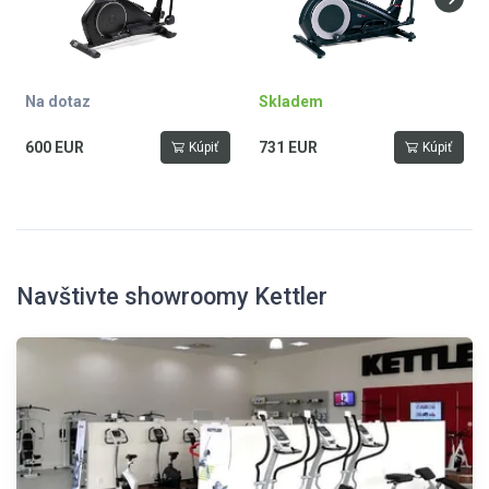
16 kg setrvačník, hmotnost
trenažeru 68 kg, nosnost 150 kg
Na dotaz
Skladem
600 EUR
731 EUR
Kúpiť
Kúpiť
Navštivte showroomy Kettler