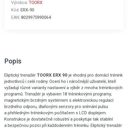
Výrobca:
TOORX
Kód:
ERX-90
EAN:
8029975990064
Popis
Eliptický trenažér
TOORX ERX 90
je vhodný pro domácí trénink
jednotlivců i celé rodiny. Ocení ho i náročnější uživatelé, kteří
vyžadují různé varianty nastavení a výběr z mnoha tréninkových
programů. Trenažér je vybaven 18 tréninkovými programy,
magnetickým brzdným systémem s elektronickou regulací
brzdného odporu, dlaňovými senzory pro snímání pulsu
a přehledným tréninkovým počítačem s LCD displejem.
Konstrukce je dostatečně robustní a poskytuje tak stabilní
a bezpečnou pozici při každodenním tréninku. Eliptický trenažér