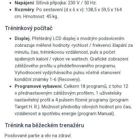
Napájení
. Síťová přípojka: 230 V / 50 Hz.
Rozměry
. Po sestavení (d x š x v): 138,5 x 59,5 x 164
cm. Hmotnost: 45 kg.
Tréninkový počítač
Displej.
Přehledný LCD
displej s modrým podsvícením
zobrazuje měřené hodnoty: rychlost / frekvenci šlapání za
minutu, čas, tréninkovou vzdálenost, puls a počet
spálených kalorií / výkon ve wattech. Grafické zobrazení
zátěžového profilu u předdefinovaného programu.
Vyhodnocení vydýchávacího pulsu včetně stanovení
kondiční známky 1-6 (Recovery).
Programové vybavení.
Celkem 18 programů, z toho 12
s přednastaveným zátěžovým profilem, 1 uživatelsky
nastavitelný profil a 4 pulsem řízené programy (program
Target H. R.). Možnost předvolby cílových hodnot pro čas,
vzdálenost a spotřebu energie (program Manual).
Trénink na běžeckém trenažéru
Posilované partie a vliv na zdraví: