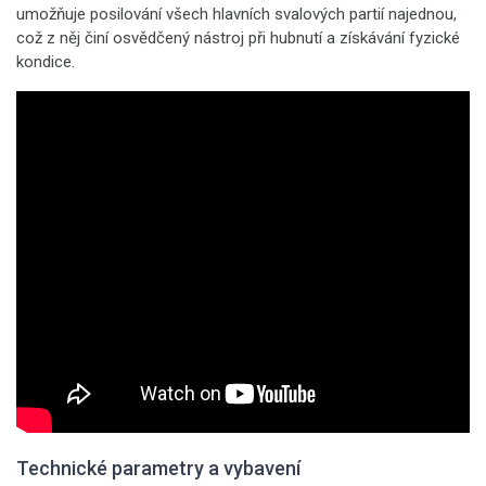
umožňuje posilování všech hlavních svalových partií najednou,
což z něj činí osvědčený nástroj při hubnutí a získávání fyzické
kondice.
Technické parametry a vybavení