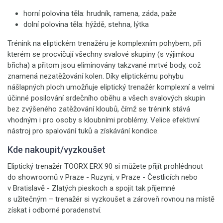
horní polovina těla: hrudník, ramena, záda, paže
dolní polovina těla: hýždě, stehna, lýtka
Trénink na eliptickém trenažéru je komplexním pohybem, při
kterém se procvičují všechny svalové skupiny (s výjimkou
břicha) a přitom jsou eliminovány takzvané mrtvé body, což
znamená nezatěžování kolen. Díky eliptickému pohybu
nášlapných ploch umožňuje eliptický trenažér komplexní a velmi
účinné posilování srdečního oběhu a všech svalových skupin
bez zvýšeného zatěžování kloubů, čímž se trénink stává
vhodným i pro osoby s kloubními problémy. Velice efektivní
nástroj pro spalování tuků a získávání kondice.
Kde nakoupit/vyzkoušet
Eliptický trenažér TOORX ERX 90 si můžete přijít prohlédnout
do showroomů v Praze - Ruzyni, v Praze - Čestlicích nebo
v Bratislavě - Zlatých pieskoch a spojit tak příjemné
s užitečným – trenažér si vyzkoušet a zároveň rovnou na místě
získat i odborné poradenství.