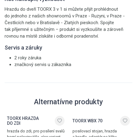
Hrazdu do dveří TOORX 3 v 1 si můžete přijít prohlédnout
do jednoho z našich showroomů v Praze - Ruzyni, v Praze -
Čestlicích nebo v Bratislavě - Zlatých pieskoch. Spojíte
tak příjemné s užitečným – produkt si vyzkoušíte a zároveň
rovnou na místě získáte i odborné poradenství.
Servis a záruky
2 roky záruka
značkový servis u zákazníka
Alternatívne produkty
TOORX HRAZDA
TOORX WBX 70
DO ZDI
hrazda do zdi, pro posílení svalů
posilovací stojan, hrazda
horní poloviny těla, více variant
a bradla, adaptér na kliky,