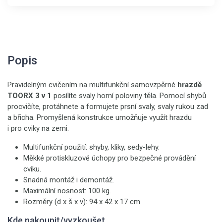
Popis
Pravidelným cvičením na multifunkční samovzpěrné
hrazdě
TOORX 3 v 1
posílíte svaly horní poloviny těla. Pomocí shybů
procvičíte, protáhnete a formujete prsní svaly, svaly rukou zad
a břicha. Promyšlená konstrukce umožňuje využít hrazdu
i pro cviky na zemi.
Multifunkční použití: shyby, kliky, sedy-lehy.
Měkké protiskluzové úchopy pro bezpečné provádění
cviku.
Snadná montáž i demontáž.
Maximální nosnost: 100 kg.
Rozměry (d x š x v): 94 x 42 x 17 cm
Kde nakoupit/vyzkoušet