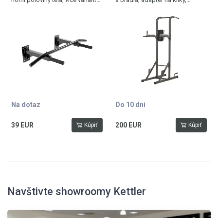
úchopu, snadná montáž, max.
zádová opěrka
nosnost 150 kg, balení obsahuje
na předkopávání, nosnost 120
montážní materiál
kg
Na dotaz
Do 10 dní
39 EUR
200 EUR
Kúpiť
Kúpiť
Navštivte showroomy Kettler