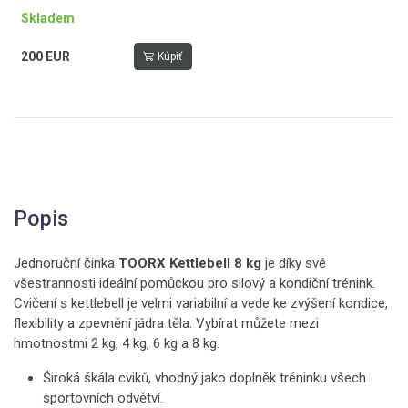
Skladem
200 EUR
Kúpiť
Popis
Jednoruční činka
TOORX Kettlebell 8 kg
je díky své
všestrannosti ideální pomůckou pro silový a kondiční trénink.
Cvičení s kettlebell je velmi variabilní a vede ke zvýšení kondice,
flexibility a zpevnění jádra těla. Vybírat můžete mezi
hmotnostmi 2 kg, 4 kg, 6 kg a 8 kg.
Široká škála cviků, vhodný jako doplněk tréninku všech
sportovních odvětví.