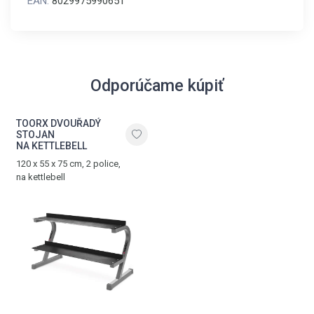
EAN:
8029975990651
Odporúčame kúpiť
TOORX DVOUŘADÝ
STOJAN
NA KETTLEBELL
120 x 55 x 75 cm, 2 police,
na kettlebell