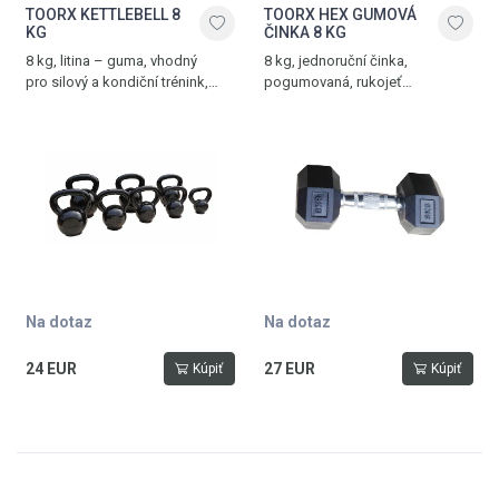
TOORX KETTLEBELL 8
TOORX HEX GUMOVÁ
KG
ČINKA 8 KG
8 kg, litina – guma, vhodný
8 kg, jednoruční činka,
pro silový a kondiční trénink,
pogumovaná, rukojeť
černá
s protiskluzovým vroubkováním
Na dotaz
Na dotaz
24 EUR
27 EUR
Kúpiť
Kúpiť