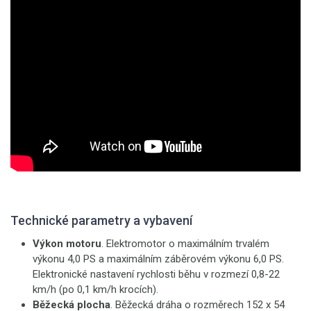
Technické parametry a vybavení
Výkon motoru
. Elektromotor o maximálním trvalém
výkonu 4,0 PS a maximálním záběrovém výkonu 6,0 PS.
Elektronické nastavení rychlosti běhu v rozmezí 0,8-22
km/h (po 0,1 km/h krocích).
Běžecká plocha
. Běžecká dráha o rozměrech 152 x 54