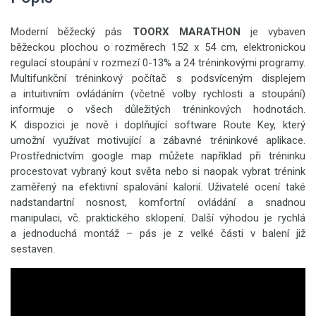
Moderní běžecký pás
TOORX MARATHON
je vybaven
běžeckou plochou o rozměrech 152 x 54 cm, elektronickou
regulací stoupání v rozmezí 0-13% a 24 tréninkovými programy.
Multifunkční tréninkový počítač s podsvíceným displejem
a intuitivním ovládáním (včetně volby rychlosti a stoupání)
informuje o všech důležitých tréninkových hodnotách.
K dispozici je nově i doplňující software Route Key, který
umožní využívat motivující a zábavné tréninkové aplikace.
Prostřednictvím google map můžete například při tréninku
procestovat vybraný kout světa nebo si naopak vybrat trénink
zaměřený na efektivní spalování kalorií. Uživatelé ocení také
nadstandartní nosnost, komfortní ovládání a snadnou
manipulaci, vč. praktického sklopení. Další výhodou je rychlá
a jednoduchá montáž – pás je z velké části v balení již
sestaven.