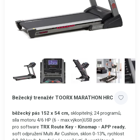
Bežecký trenažér TOORX MARATHON HRC
běžecký pás 152 x 54 cm,
sklopitelný, 24 programů,
síla motoru 4/6 HP (6 - max.výkon)USB port
pro software
TRX Route Key - Kinomap - APP ready
,
soft odpružení Multi Air Cushion, sklon 0-13%, rychlost