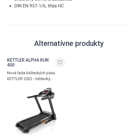
DIN EN 957-1/6, třída HC
Alternatívne produkty
KETTLER ALPHA RUN
400
Nová řada běžeckých pásu
KETTLER 2022 - běžecký
pás 143 x 50 cm, Bluetooth
připojení pro chytrý telefon
a tablet pro aplikaci KINOMAP
a ZWIFT, revoluční
nejmodernější odpružení
ENERGY DECK - Made with
Infinergy, velký výběr
tréninkových programů vč. 12
HRC módů, sklon 0-12%,
rychlost 1-20 km/h, funkce