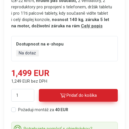
0,8-22 km/h,
hrudní pás součástí,
2 ventilátory, 2
reproduktory pro propojení s telefonem, držák tabletu
i pro 11ti palcové tablety, kdy současně vidíte tablet
i celý displej konzole,
nosnost 140 kg
,
záruka 5 let
na motor, doživotní záruka na rám
Celý popis
Dostupnost na e-shopu
Na dotaz
1,499 EUR
1,249 EUR bez DPH
Pridať do košíka
Požaduji montáž za
40 EUR
Potrebujete pomôcť s objednávkou?