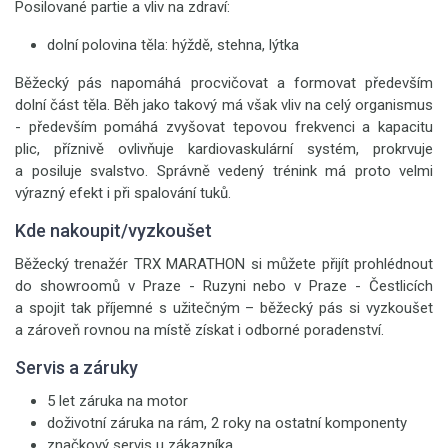
Posilované partie a vliv na zdraví:
dolní polovina těla: hýždě, stehna, lýtka
Běžecký pás napomáhá procvičovat a formovat především
dolní část těla. Běh jako takový má však vliv na celý organismus
- především pomáhá zvyšovat tepovou frekvenci a kapacitu
plic, příznivě ovlivňuje kardiovaskulární systém, prokrvuje
a posiluje svalstvo. Správně vedený trénink má proto velmi
výrazný efekt i při spalování tuků.
Kde nakoupit/vyzkoušet
Běžecký trenažér TRX MARATHON si můžete přijít prohlédnout
do showroomů v Praze - Ruzyni nebo v Praze - Čestlicích
a spojit tak příjemné s užitečným – běžecký pás si vyzkoušet
a zároveň rovnou na místě získat i odborné poradenství.
Servis a záruky
5 let záruka na motor
doživotní záruka na rám, 2 roky na ostatní komponenty
značkový servis u zákazníka