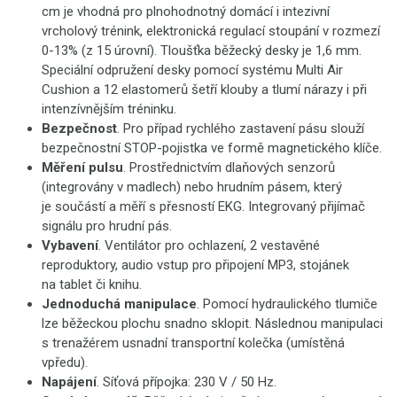
cm je vhodná pro plnohodnotný domácí i intezivní
vrcholový trénink, elektronická regulací stoupání v rozmezí
0-13% (z 15 úrovní). Tloušťka běžecký desky je 1,6 mm.
Speciální odpružení desky pomocí systému Multi Air
Cushion a 12 elastomerů šetří klouby a tlumí nárazy i při
intenzívnějším tréninku.
Bezpečnost
. Pro případ rychlého zastavení pásu slouží
bezpečnostní STOP-pojistka ve formě magnetického klíče.
Měření pulsu
. Prostřednictvím dlaňových senzorů
(integrovány v madlech) nebo hrudním pásem, který
je součástí a měří s přesností EKG. Integrovaný přijímač
signálu pro hrudní pás.
Vybavení
. Ventilátor pro ochlazení, 2 vestavěné
reproduktory, audio vstup pro připojení MP3, stojánek
na tablet či knihu.
Jednoduchá manipulace
. Pomocí hydraulického tlumiče
lze běžeckou plochu snadno sklopit. Následnou manipulaci
s trenažérem usnadní transportní kolečka (umístěná
vpředu).
Napájení
. Síťová přípojka: 230 V / 50 Hz.