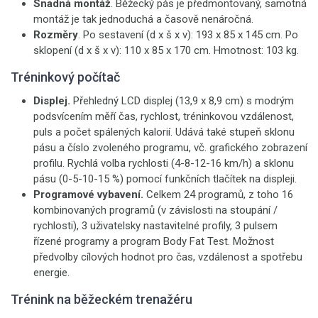
Snadná montáž
. Běžecký pás je předmontovaný, samotná
montáž je tak jednoduchá a časově nenáročná.
Rozměry
. Po sestavení (d x š x v): 193 x 85 x 145 cm. Po
sklopení (d x š x v): 110 x 85 x 170 cm. Hmotnost: 103 kg.
Tréninkový počítač
Displej.
Přehledný LCD
displej (13,9 x 8,9 cm) s modrým
podsvícením měří čas, rychlost, tréninkovou vzdálenost,
puls a počet spálených kalorií. Udává také stupeň sklonu
pásu a číslo zvoleného programu, vč. grafického zobrazení
profilu. Rychlá volba rychlosti (4-8-12-16 km/h) a sklonu
pásu (0-5-10-15 %) pomocí funkčních tlačítek na displeji.
Programové vybavení.
Celkem 24 programů, z toho 16
kombinovaných programů (v závislosti na stoupání /
rychlosti), 3 uživatelsky nastavitelné profily, 3 pulsem
řízené programy a program Body Fat Test. Možnost
předvolby cílových hodnot pro čas, vzdálenost a spotřebu
energie.
Trénink na běžeckém trenažéru