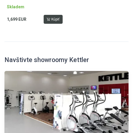
Start/Stop/Pause, paměť pro 4
Skladem
osoby, reproduktory,
integrovaný
1,699 EUR
Kúpiť
ventilátor, sklopitelný, nosnost
140 kg, hmotnost ALPHA RUN
400 - 95 kg. Záruční doba 3 roky
na všechny
komponenty, certifikován podle
přísných německých
bezpečnostních norem TÜV.
Navštivte showroomy Kettler