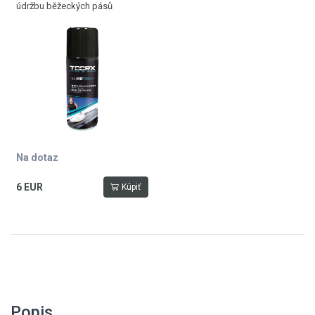
údržbu běžeckých pásů
Na dotaz
6 EUR
Kúpiť
Popis