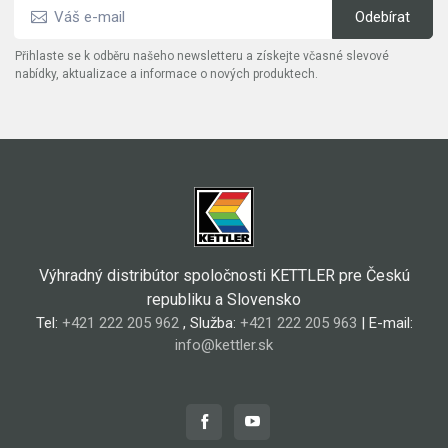
Přihlaste se k odběru našeho newsletteru a získejte včasné slevové
nabídky, aktualizace a informace o nových produktech.
Výhradný distribútor spoločnosti KETTLER pre Českú
republiku a Slovensko
Tel:
+421 222 205 962
, Služba:
+421 222 205 963
| E-mail:
info@kettler.sk