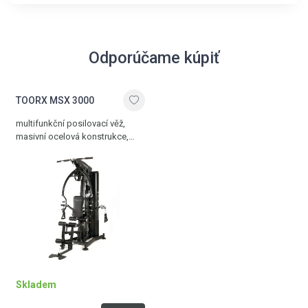
Odporúčame kúpiť
TOORX MSX 3000
multifunkční posilovací věž,
masivní ocelová konstrukce,
velká škála tréninkových
stanovišť, polohovatelný sedák
i zádová opěrka, jednoduché
nastavení zátěže, centrální kryté
závaží 90 kg, nosnost 150 kg
Skladem