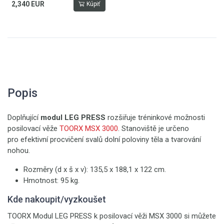
2,340 EUR
Kúpiť
Popis
Doplňující
modul LEG PRESS
rozšiřuje tréninkové možnosti
posilovací věže
TOORX MSX 3000
. Stanoviště je určeno
pro efektivní procvičení svalů dolní poloviny těla a tvarování
nohou.
Rozměry (d x š x v): 135,5 x 188,1 x 122 cm.
Hmotnost: 95 kg.
Kde nakoupit/vyzkoušet
TOORX Modul LEG PRESS k posilovací věži MSX 3000 si můžete