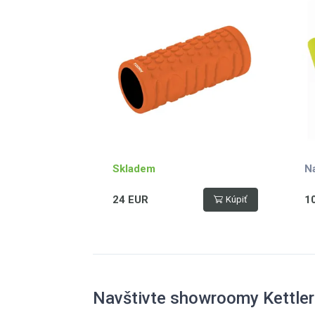
Skladem
N
24 EUR
1
Kúpiť
Navštivte showroomy Kettler