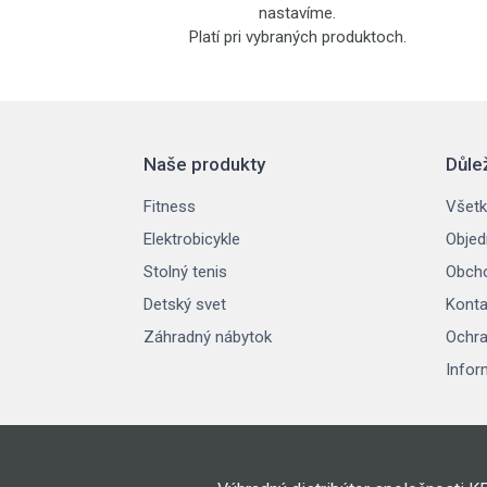
nastavíme.
Platí pri vybraných produktoch.
Naše produkty
Důle
Fitness
Všetk
Elektrobicykle
Objed
Stolný tenis
Obch
Detský svet
Konta
Záhradný nábytok
Ochra
Infor