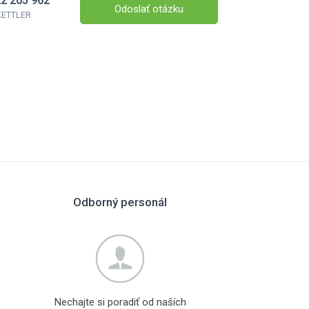
2 205 962
Odoslať otázku
 KETTLER
Odborný personál
Nechajte si poradiť od naších