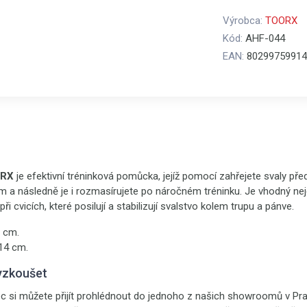
Výrobca:
TOORX
Kód:
AHF-044
EAN:
80299759914
ORX
je efektivní tréninková pomůcka, jejíž pomocí zahřejete svaly p
 a následně je i rozmasírujete po náročném tréninku. Je vhodný ne
při cvicích, které posilují a stabilizují svalstvo kolem trupu a pánve.
3 cm.
14 cm.
yzkoušet
 si můžete přijít prohlédnout do jednoho z našich showroomů v Pra