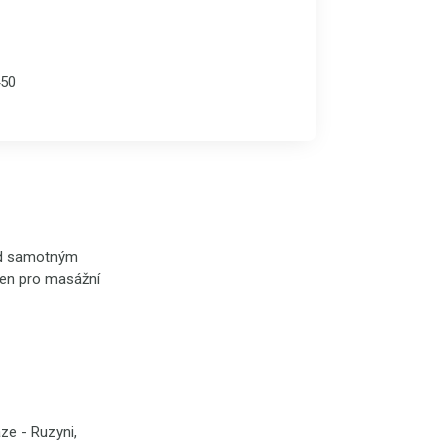
50
řed samotným
jen pro masážní
ze - Ruzyni,