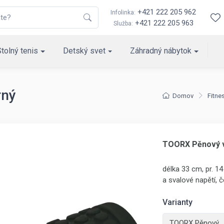
+421 222 205 962
Infolinka:
+421 222 205 963
Služba:
Stolný tenis
Detský svet
Záhradný nábytok
rný
Domov
Fitn
TOORX Pěnový v
délka 33 cm, pr. 1
a svalové napětí, č
Varianty
TOORX Pěnový