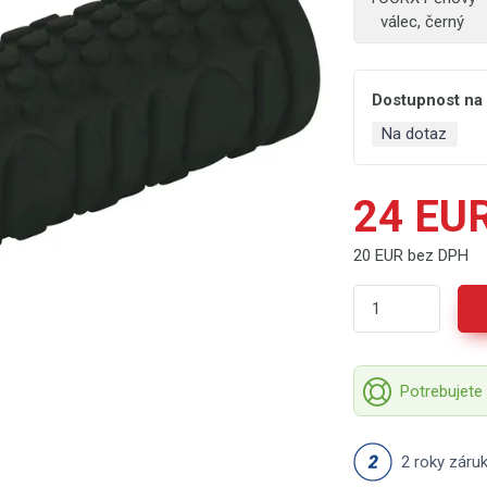
válec, černý
Dostupnost na
Na dotaz
24 EU
20 EUR bez DPH
Potrebujete
2 roky záru