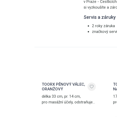
v Praze - Čestlicíc
si vyzkoušíte a zár
Servis a záruky
2 roky záruka
značkový serv
TOORX PĚNOVÝ VÁLEC,
T
ORANŽOVÝ
N
délka 33 cm, pr. 14 cm,
17
pro masážní účely, odstraňuje
pr
stres a svalové napětí,
na
oranžový
na