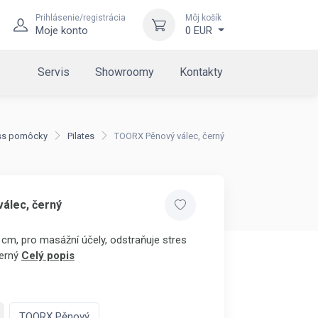
Prihlásenie/registrácia
Môj košík
Moje konto
0 EUR
Servis
Showroomy
Kontakty
ess pomôcky
Pilates
TOORX Pěnový válec, černý
álec, černý
4 cm, pro masážní účely, odstraňuje stres
erný
Celý popis
TOORX Pěnový