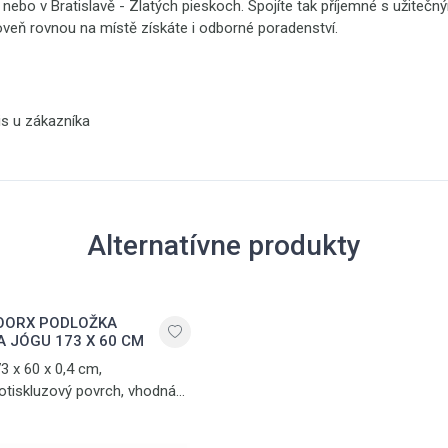
h nebo v Bratislavě - Zlatých pieskoch. Spojíte tak příjemné s užiteč
oveň rovnou na místě získáte i odborné poradenství.
is u zákazníka
Alternatívne produkty
OORX PODLOŽKA
A JÓGU 173 X 60 CM
3 x 60 x 0,4 cm,
otiskluzový povrch, vhodná
 jógu a jiná cvičení
 podlaze, zelená