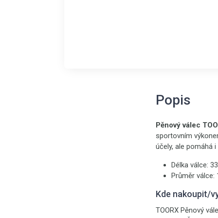
Popis
Pěnový válec TO
sportovním výkonem
účely, ale pomáhá i 
Délka válce: 3
Průměr válce: 
Kde nakoupit/v
TOORX Pěnový válec