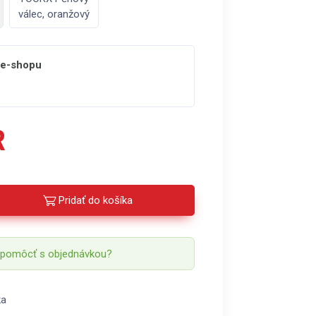
válec, oranžový
 e-shopu
R
Pridať do košíka
 pomôcť s objednávkou?
ka