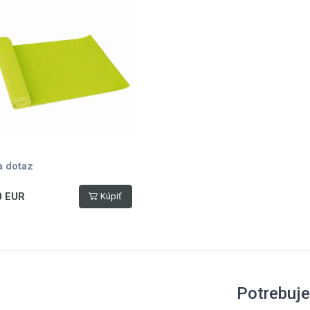
a dotaz
0 EUR
Kúpiť
Potrebuj