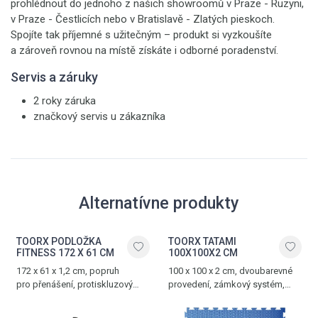
prohlédnout do jednoho z našich showroomů v Praze - Ruzyni,
v Praze - Čestlicích nebo v Bratislavě - Zlatých pieskoch.
Spojíte tak příjemné s užitečným – produkt si vyzkoušíte
a zároveň rovnou na místě získáte i odborné poradenství.
Servis a záruky
2 roky záruka
značkový servis u zákazníka
Alternatívne produkty
TOORX PODLOŽKA
TOORX TATAMI
FITNESS 172 X 61 CM
100X100X2 CM
172 x 61 x 1,2 cm, popruh
100 x 100 x 2 cm, dvoubarevné
pro přenášení, protiskluzový
provedení, zámkový systém,
povrch, vhodná na aerobic,
rychlá a snadná instalace,
posilování a fitness cvičení
nenáročné na údržbu