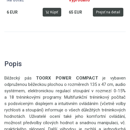
Na dotaz
Vyprodáno
6 EUR
65 EUR
Kúpiť
Prejsť na detail
Popis
Běžecký pás
TOORX POWER COMPACT
je vybaven
odpruženou běžeckou plochou o rozměrech 135 x 47 cm, audio
systémem, elektronickou regulací stoupání v rozmezí 0-15%
a 18 tréninkovými programy. Multifunkční tréninkový počítač
s podsvíceným displejem a intuitivním ovládáním (včetně volby
rychlosti a stoupání) informuje o všech důležitých tréninkových
hodnotách. Uživatelé ocení také jeho komfortní ovládání,
možnost předvolby cílových hodnot a snadnou manipulaci, vč.
praktického sklopení. Další výhodou je rychlá a jednoduchá