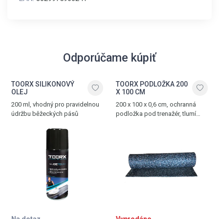
Odporúčame kúpiť
TOORX SILIKONOVÝ
TOORX PODLOŽKA 200
OLEJ
X 100 CM
200 ml, vhodný pro pravidelnou
200 x 100 x 0,6 cm, ochranná
údržbu běžeckých pásů
podložka pod trenažér, tlumí
hluk a vibrace, vyrobena z PVC