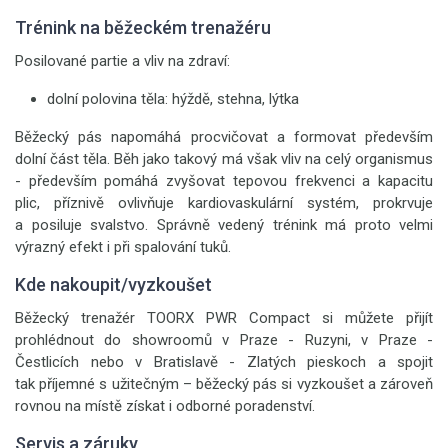
Trénink na běžeckém trenažéru
Posilované partie a vliv na zdraví:
dolní polovina těla: hýždě, stehna, lýtka
Běžecký pás napomáhá procvičovat a formovat především
dolní část těla. Běh jako takový má však vliv na celý organismus
- především pomáhá zvyšovat tepovou frekvenci a kapacitu
plic, příznivě ovlivňuje kardiovaskulární systém, prokrvuje
a posiluje svalstvo. Správně vedený trénink má proto velmi
výrazný efekt i při spalování tuků.
Kde nakoupit/vyzkoušet
Běžecký trenažér TOORX PWR Compact si můžete přijít
prohlédnout do showroomů v Praze - Ruzyni, v Praze -
Čestlicích nebo v Bratislavě - Zlatých pieskoch a spojit
tak příjemné s užitečným – běžecký pás si vyzkoušet a zároveň
rovnou na místě získat i odborné poradenství.
Servis a záruky