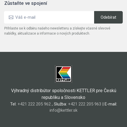
Zůstaňte ve spojení
Přihlaste se k odběru našeho newsletteru a získejte včasné slevové
nabídky, aktualizace a informace o nových produktech.
Výhradný distribútor spoločnosti KETTLER pre Českú
republiku a Slovensko
Tel:
+421 222 205 962
, Služba:
+421 222 205 963
| E-mail:
info@kettler.sk