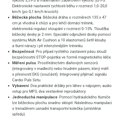
výkonu 3,5 PS a maximálním záběrovém výkonu 5,0 PS.
Elektronické nastavení rychlosti běhu v rozmezí 1,0-20,0
km/h (po 0,1 km/h krocích)
Běžecká plocha
. Běžecká dráha o rozměrech 135 x 47
cm je vhodná k chůzi a pro lehčí domácí trénink,
elektronická regulací stoupání v rozmezí 0-15%. Tloušťka
běžecký desky je 2 mm. Speciální odpružení desky pomocí
systému Multi Air Cushion a 10 elastomerů šetří klouby
a tlumí nárazy i při intenzívnějším tréninku.
Bezpečnost
. Pro případ rychlého zastavení pásu slouží
bezpečnostní STOP-pojistka ve formě magnetického klíče.
Měření pulsu
. Prostřednictvím dlaňových senzorů
(integrovány v madlech) nebo hrudním pásem, který měří
s přesností EKG (součástí). Integrovaný přijímač signálu
Cardio Puls Setu.
Vybavení
. Dva praktické držáky pro láhev s nápojem, audio
vstup pro MP3, dva vestavěné reproduktory.
Jednoduchá manipulace
. Pomocí hydraulického tlumiče
lze běžeckou plochu snadno sklopit. Následnou manipulaci
s trenažérem usnadní transportní kolečka (umístěná
vpředu).