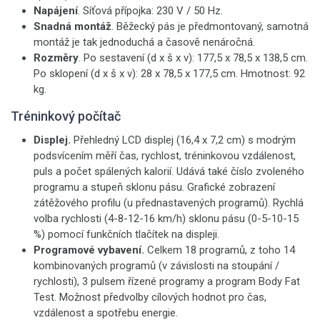
Napájení
. Síťová přípojka: 230 V / 50 Hz.
Snadná montáž
. Běžecký pás je předmontovaný, samotná
montáž je tak jednoduchá a časově nenáročná.
Rozměry
. Po sestavení (d x š x v): 177,5 x 78,5 x 138,5 cm.
Po sklopení (d x š x v): 28 x 78,5 x 177,5 cm. Hmotnost: 92
kg.
Tréninkový počítač
Displej.
Přehledný LCD displej (16,4 x 7,2 cm) s modrým
podsvícením měří čas, rychlost, tréninkovou vzdálenost,
puls a počet spálených kalorií. Udává také číslo zvoleného
programu a stupeň sklonu pásu. Grafické zobrazení
zátěžového profilu (u přednastavených programů). Rychlá
volba rychlosti (4-8-12-16 km/h) sklonu pásu (0-5-10-15
%) pomocí funkčních tlačítek na displeji.
Programové vybavení.
Celkem 18 programů, z toho 14
kombinovaných programů (v závislosti na stoupání /
rychlosti), 3 pulsem řízené programy a program Body Fat
Test. Možnost předvolby cílových hodnot pro čas,
vzdálenost a spotřebu energie.