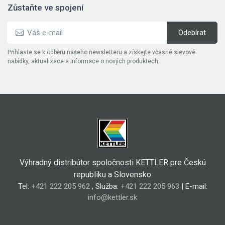
Zůstaňte ve spojení
Přihlaste se k odběru našeho newsletteru a získejte včasné slevové
nabídky, aktualizace a informace o nových produktech.
Výhradný distribútor spoločnosti KETTLER pre Českú
republiku a Slovensko
Tel:
+421 222 205 962
, Služba:
+421 222 205 963
| E-mail:
info@kettler.sk