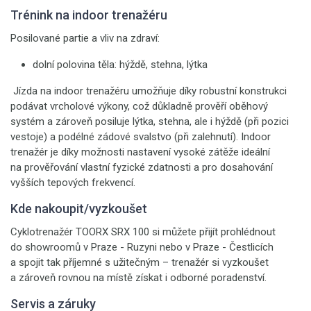
Trénink na indoor trenažéru
Posilované partie a vliv na zdraví:
dolní polovina těla: hýždě, stehna, lýtka
Jízda na indoor trenažéru umožňuje díky robustní konstrukci
podávat vrcholové výkony, což důkladně prověří oběhový
systém a zároveň posiluje lýtka, stehna, ale i hýždě (při pozici
vestoje) a podélné zádové svalstvo (při zalehnutí). Indoor
trenažér je díky možnosti nastavení vysoké zátěže ideální
na prověřování vlastní fyzické zdatnosti a pro dosahování
vyšších tepových frekvencí.
Kde nakoupit/vyzkoušet
Cyklotrenažér TOORX SRX 100 si můžete přijít prohlédnout
do showroomů v Praze - Ruzyni nebo v Praze - Čestlicích
a spojit tak příjemné s užitečným – trenažér si vyzkoušet
a zároveň rovnou na místě získat i odborné poradenství.
Servis a záruky