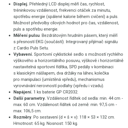
Displej.
Přehledný LCD
displej měří čas, rychlost,
tréninkovou vzdálenost, frekvenci otáček za minutu,
spotřebu energie (spálené kalorie během cvičení) a puls.
Možnost předvolby cílových hodnot pro čas, vzdálenost,
puls a spotřebu energie.
Měření pulsu
. Bezdrátovým hrudním pásem, který měří
s přesností EKG (součástí). Integrovaný přijímač signálu
z Cardio Puls Setu.
Vybavení.
Sportovní cyklistické sedlo s možností rychlého
výškového a horizontálního posuvu, výškově i horizontálně
nastavitelná sportovní řídítka, SPD pedály v kombinaci
s klasickým nášlapem, dva držáky na láhev, kolečka
pro manipulaci (umístěná vpředu), mechanismus
vyrovnávání nerovností podlahy (vpředu i vzadu).
Napájení.
1 ks baterie GP CR2032.
Další parametry.
Vzdálenost řídítek od sedla: min. 44 cm -
max. 60 cm. Vzdálenost řídítek od země: min. 97,5 cm -
max. 106,5 cm.
Rozměry
. Po sestavení (d × š × v): 118 × 53 × 132 cm.
Hmotnost: 65 kg. Nosnost: 150 kg.