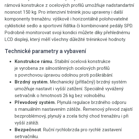
rámová konstrukce z ocelových profilů umožňuje nadstandartní
nosnost 150 kg. Pro intenzivní trénink jsou upraveny i další
komponenty trenažéru: výškově i horizontálně polohovatelné
cyklistické sedlo a sportovní řídítka či kombinované pedály SPD.
Podrobně monitorovat svoji kondici můžete díky přehlednému
LCD displeji, který měří všechny důležité tréninkové hodnoty.
Technické parametry a vybavení
Konstrukce rámu.
Stabilní ocelová konstrukce
je vyrobena ze silnostěnných ocelových profilů
s povrchovou úpravou odolnou proti poškrábání.
Brzdný systém.
Mechanický (přítlačný) brzdný
systém
umožňuje nastavit i vyšší zatížení. Speciálně vyvážený
setrvačník o hmotnosti 26 kg bez volnoběhu.
Převodový systém.
Plynulá regulace brzdného odporu
s manuálním nastavením zátěže
.
Řemenový převod zajistí
bezproblémový, plynulý a zcela tichý chod trenažéru i při
vyšší zátěži.
Bezpečnost
. Ruční rychlobrzda pro rychlé zastavení
setrvačníku.