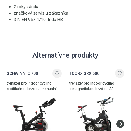
2 roky záruka
značkový servis u zákazníka
DIN EN 957-1/10, třída HB
Alternatívne produkty
SCHWINN IC 700
TOORX SRX 500
trenažér pro indoor cycling
trenažér pro indoor cycling
s přítlačnou brzdou, manuální
s magnetickou brzdou, 32
nastavení zátěže, bezpečnostní
stupňů zátěže, 18 programů,
rychlobrzda, LCD displej, držák
bezpečnostní rychlobrzda,
na láhev, plně nastavitelný, 18 kg
Bluetooth rozhraní, variabilně
setrvačník, hmotnost 45 kg,
nastavitelný, hrudní pás,
nosnost 136 kg
kalibrovaný 24 kg setrvačník,
nosnost 150 kg