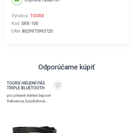
Doprava zadarmo
Výrobca:
TOORX
Kód:
SRX-100
EAN:
8029975993720
Odporúčame kúpiť
TOORX HRUDNÍ PÁS
TRIPLE BLUETOOTH
pro přesně měření tepové
frekvence, bezdrátová
komunikace přes Bluetooth®
SMART, 5.3 kHz a ANT+
technologii, nastavitelný popruh,
dosah až 10 m