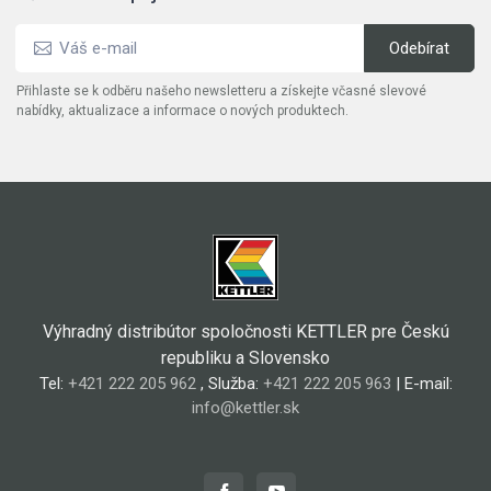
Přihlaste se k odběru našeho newsletteru a získejte včasné slevové
nabídky, aktualizace a informace o nových produktech.
Výhradný distribútor spoločnosti KETTLER pre Českú
republiku a Slovensko
Tel:
+421 222 205 962
, Služba:
+421 222 205 963
| E-mail:
info@kettler.sk