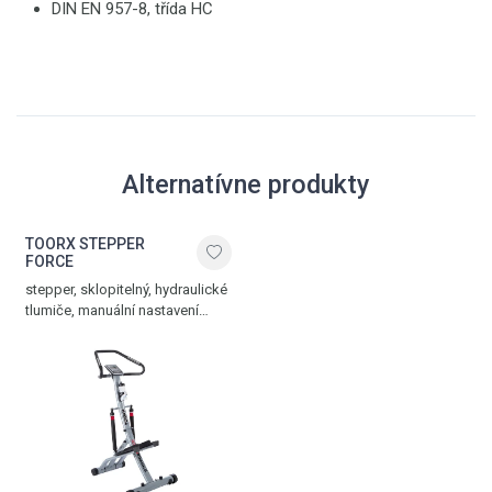
DIN EN 957-8, třída HC
Alternatívne produkty
TOORX STEPPER
FORCE
stepper, sklopitelný, hydraulické
tlumiče, manuální nastavení
zátěže, zátěž 1-12 stupňů,
tréninkový počítač, dlaňové
senzory, nosnost 110 kg