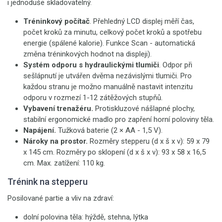
i jednoduše skladovatelný.
Tréninkový počítač
. Přehledný LCD displej měří čas,
počet kroků za minutu, celkový počet kroků a spotřebu
energie (spálené kalorie). Funkce Scan - automatická
změna tréninkových hodnot na displeji).
Systém odporu s hydraulickými tlumiči
. Odpor při
sešlápnutí je utvářen dvěma nezávislými tlumiči. Pro
každou stranu je možno manuálně nastavit intenzitu
odporu v rozmezí 1-12 zátěžových stupňů.
Vybavení trenažéru.
Protiskluzové nášlapné plochy,
stabilní ergonomické madlo pro zapření horní poloviny těla.
Napájení.
Tužková baterie (2 × AA - 1,5 V).
Nároky na prostor.
Rozměry stepperu (d x š x v): 59 x 79
x 145 cm. Rozměry po sklopení (d x š x v): 93 x 58 x 16,5
cm. Max. zatížení: 110 kg.
Trénink na stepperu
Posilované partie a vliv na zdraví:
dolní polovina těla: hýždě, stehna, lýtka