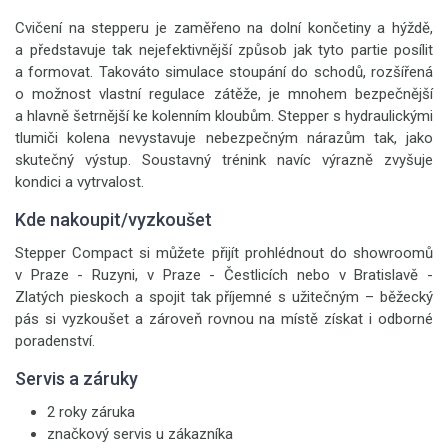
Cvičení na stepperu je zaměřeno na dolní končetiny a hýždě,
a představuje tak nejefektivnější způsob jak tyto partie posílit
a formovat. Takováto simulace stoupání do schodů, rozšířená
o možnost vlastní regulace zátěže, je mnohem bezpečnější
a hlavně šetrnější ke kolenním kloubům. Stepper s hydraulickými
tlumiči kolena nevystavuje nebezpečným nárazům tak, jako
skutečný výstup. Soustavný trénink navíc výrazně zvyšuje
kondici a vytrvalost.
Kde nakoupit/vyzkoušet
Stepper Compact si můžete přijít prohlédnout do showroomů
v Praze - Ruzyni, v Praze - Čestlicích nebo v Bratislavě -
Zlatých pieskoch a spojit tak příjemné s užitečným – běžecký
pás si vyzkoušet a zároveň rovnou na místě získat i odborné
poradenství.
Servis a záruky
2 roky záruka
značkový servis u zákazníka