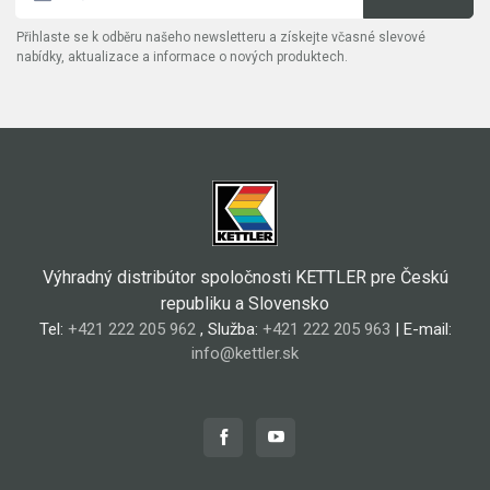
Přihlaste se k odběru našeho newsletteru a získejte včasné slevové
nabídky, aktualizace a informace o nových produktech.
Výhradný distribútor spoločnosti KETTLER pre Českú
republiku a Slovensko
Tel:
+421 222 205 962
, Služba:
+421 222 205 963
| E-mail:
info@kettler.sk