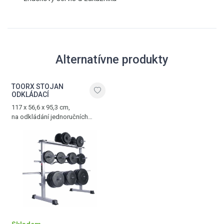
Alternatívne produkty
TOORX STOJAN
ODKLÁDACÍ
117 x 56,6 x 95,3 cm,
na odkládání jednoručních
činek, kotoučů a dlouhých
činkových tyčí, max. zatížení 350
kg