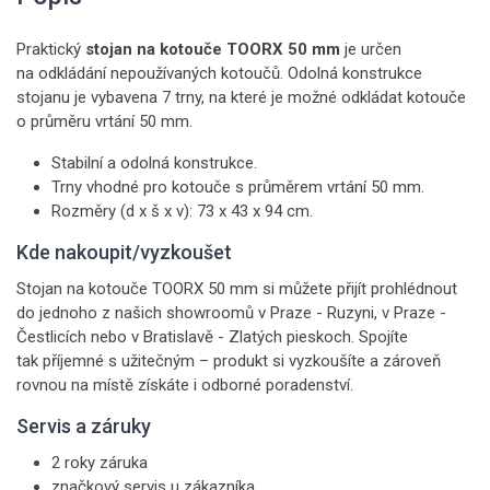
Praktický
stojan na kotouče TOORX 50 mm
je určen
na odkládání nepoužívaných kotoučů. Odolná konstrukce
stojanu je vybavena 7 trny, na které je možné odkládat kotouče
o průměru vrtání 50 mm.
Stabilní a odolná konstrukce.
Trny vhodné pro kotouče s průměrem vrtání 50 mm.
Rozměry (d x š x v): 73 x 43 x 94 cm.
Kde nakoupit/vyzkoušet
Stojan na kotouče TOORX 50 mm si můžete přijít prohlédnout
do jednoho z našich showroomů v Praze - Ruzyni, v Praze -
Čestlicích nebo v Bratislavě - Zlatých pieskoch. Spojíte
tak příjemné s užitečným – produkt si vyzkoušíte a zároveň
rovnou na místě získáte i odborné poradenství.
Servis a záruky
2 roky záruka
značkový servis u zákazníka