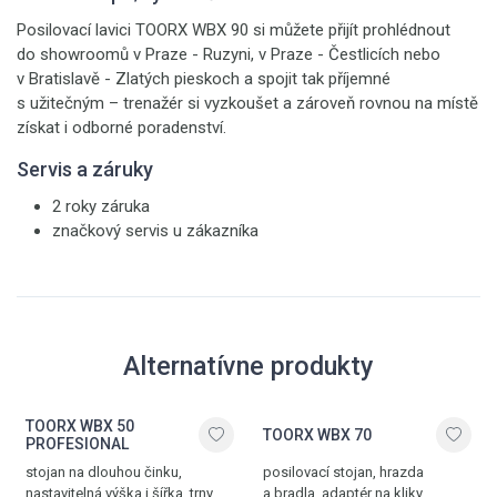
Posilovací lavici TOORX WBX 90 si můžete přijít prohlédnout
do showroomů v Praze - Ruzyni, v Praze - Čestlicích nebo
v Bratislavě - Zlatých pieskoch a spojit tak příjemné
s užitečným – trenažér si vyzkoušet a zároveň rovnou na místě
získat i odborné poradenství.
Servis a záruky
2 roky záruka
značkový servis u zákazníka
Alternatívne produkty
TOORX WBX 50
TOORX WBX 70
PROFESIONAL
stojan na dlouhou činku,
posilovací stojan, hrazda
nastavitelná výška i šířka, trny
a bradla, adaptér na kliky,