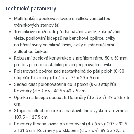
Technické parametry
Multifunkční posilovací lavice s velkou variabilitou
tréninkových stanovišť.
Tréninkové možnosti: předkopávání vsedě, zakopávání
vleže, posilování bicepsů na benchové opěrce, cviky
na břišní svaly na šikmé lavici, cviky s jednoručkami
a dlouhou činkou.
Robustní ocelová konstrukce s profilem rámu 50 x 50 mm
pro bezpečnou a stabilní pozici při provádění cviku.
Polstrovaná opěrka zad nastavitelná do pěti poloh (0-90
stupňů). Rozměry (d x š x v): 72 x 29 x 5 cm.
Sedací část polohovatelná do 3 poloh (0-30 stupňů).
Rozměry (d x š x v): 40,5 x 40 x 5 cm.
Opěrka na biceps součástí. Rozměry (d x š x v): 43 x 26 x 5
cm.
Stojan na dlouhou činku s nastavitelnou výškou v rozmezí
107,5 – 127,5 cm.
Rozměry fitness lavice po sestavení (d x š x v): 207 x 92,5
x 131,5 cm. Rozměry po sklopení (d x š x v): 89,5 x 92,5 x