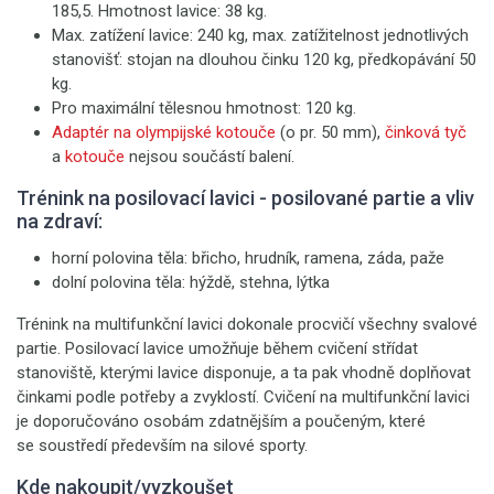
185,5. Hmotnost lavice: 38 kg.
Max. zatížení lavice: 240 kg, max. zatížitelnost jednotlivých
stanovišť: stojan na dlouhou činku 120 kg, předkopávání 50
kg.
Pro maximální tělesnou hmotnost: 120 kg.
Adaptér na olympijské kotouče
(o pr. 50 mm),
činková tyč
a
kotouče
nejsou součástí balení.
Trénink na posilovací lavici - posilované partie a vliv
na zdraví:
horní polovina těla: břicho, hrudník, ramena, záda, paže
dolní polovina těla: hýždě, stehna, lýtka
Trénink na multifunkční lavici dokonale procvičí všechny svalové
partie. Posilovací lavice umožňuje během cvičení střídat
stanoviště, kterými lavice disponuje, a ta pak vhodně doplňovat
činkami podle potřeby a zvyklostí. Cvičení na multifunkční lavici
je doporučováno osobám zdatnějším a poučeným, které
se soustředí především na silové sporty.
Kde nakoupit/vyzkoušet