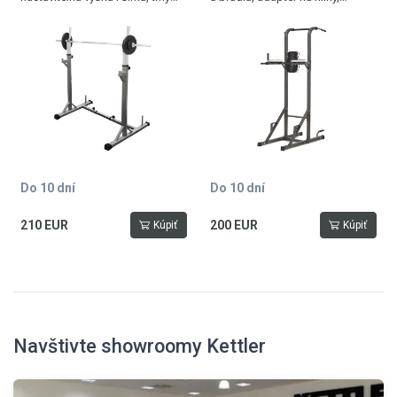
na další závaží, max. zatížení 200
zádová opěrka
kg, hmotnost 27,5 kg
na předkopávání, nosnost 120
kg
Do 10 dní
Do 10 dní
210 EUR
200 EUR
Kúpiť
Kúpiť
Navštivte showroomy Kettler