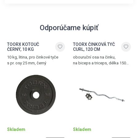
Odporúčame kúpiť
TOORX KOTOUČ
TOORX ČINKOVÁ TYČ
ČERNÝ, 10 KG
CURL, 120 CM
10 kg, litina, pro činkové tyče
obouruční osa na činku,
s pr. osy 25 mm, černý
na biceps a triceps, délka 150
cm, průměr 25 mm, chromovaná
ocel, dvě matice ve tvaru hvězdy
součástí
Skladem
Skladem