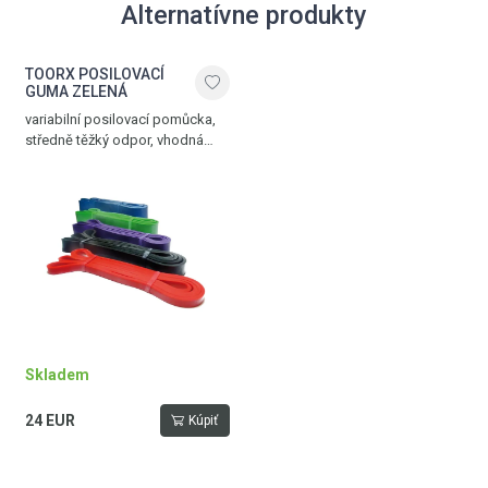
Alternatívne produkty
TOORX POSILOVACÍ
GUMA ZELENÁ
variabilní posilovací pomůcka,
středně těžký odpor, vhodná
pro aerobic, gymnastiku
i rehabilitaci, délka 208 cm, šířka
4,5 cm, zelená
Skladem
24 EUR
Kúpiť