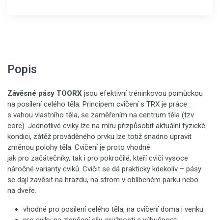
Popis
Závěsné pásy TOORX
jsou efektivní tréninkovou pomůckou
na posílení celého těla. Principem cvičení s TRX je práce
s vahou vlastního těla, se zaměřením na centrum těla (tzv.
core). Jednotlivé cviky lze na míru přizpůsobit aktuální fyzické
kondici, zátěž prováděného prvku lze totiž snadno upravit
změnou polohy těla. Cvičení je proto vhodné
jak pro začátečníky, tak i pro pokročilé, kteří cvičí vysoce
náročné varianty cviků. Cvičit se dá prakticky kdekoliv – pásy
se dají zavěsit na hrazdu, na strom v oblíbeném parku nebo
na dveře.
vhodné pro posílení celého těla, na cvičení doma i venku