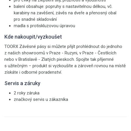
pro cviky na zlepšení síly, pružnosti a výbušnosti
balení obsahuje: popruhy s nastavitelnou délkou, vč.
karabiny na zavěšení, závěs na dveře a přenosný obal
pro snadné skladování
madla s protiskluzovou úpravou
Kde nakoupit/vyzkoušet
TOORX Závěsné pásy si můžete přijít prohlédnout do jednoho
z našich showroomů v Praze - Ruzyni, v Praze - Čestlicích
nebo v Bratislavě - Zlatých pieskoch. Spojíte tak příjemné
s užitečným – produkt si vyzkoušíte a zároveň rovnou na místě
získáte i odborné poradenství.
Servis a záruky
2 roky záruka
značkový servis u zákazníka