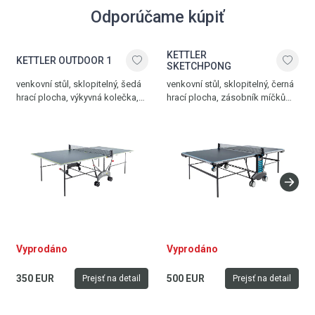
Odporúčame kúpiť
KETTLER
KETTLER OUTDOOR 1
SKETCHPONG
venkovní stůl, sklopitelný, šedá
venkovní stůl, sklopitelný, černá
hrací plocha, výkyvná kolečka,
hrací plocha, zásobník míčků
síťka součástí stolu, možnost
s podavačem, zdvojená kolečka
hry jednoho hráče, vyroben
s brzdou, vyrovnávací
v Německu
mechanismus, síťka součástí
stolu, na desku lze malovat
křídou, vyroben v Německu
Vyprodáno
Vyprodáno
350 EUR
500 EUR
Prejsť na detail
Prejsť na detail