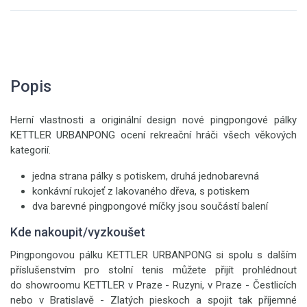
Popis
Herní vlastnosti a originální design nové pingpongové pálky
KETTLER URBANPONG ocení rekreační hráči všech věkových
kategorií.
jedna strana pálky s potiskem, druhá jednobarevná
konkávní rukojeť z lakovaného dřeva, s potiskem
dva barevné pingpongové míčky jsou součástí balení
Kde nakoupit/vyzkoušet
Pingpongovou pálku KETTLER URBANPONG si spolu s dalším
příslušenstvím pro stolní tenis můžete přijít prohlédnout
do showroomu KETTLER v Praze - Ruzyni, v Praze - Čestlicích
nebo v Bratislavě - Zlatých pieskoch a spojit tak příjemné