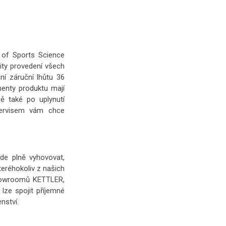
 of Sports Science
ity provedení všech
í záruční lhůtu 36
enty produktu mají
mě také po uplynutí
servisem vám chce
de plně vyhovovat,
eréhokoliv z našich
showroomů KETTLER,
 lze spojit příjemné
nství.