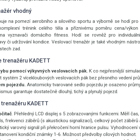
nažér vhodný
uje na pomezí aerobního a silového sportu a výborně se hodí pro vy
 komplexní trénink celého těla a příznivému poměru cena/výkon 
na vyznavači domácího fitness. Hodí se rovněž pro individuáln
vy či udržování kondice. Veslovací trenažér je také vhodným nást
estech zad.
ce trenažéru KADETT
ybu pomocí výkyvných veslovacích pák.
K co nejpřesnější simulac
tt systém 2 vícekloubových veslovacích pák bez přesného vedení pr
tém pojezdu.
Anatomicky tvarované sedlo pojezdu je osazeno průmys
mus garantuje dostatečně dlouhý, tichý a plynulý pojezd.
y trenažéru KADETT
očítač
. Přehledný LCD displej s 5 zobrazovanými funkcemi. Měří čas,
ls, frekvenci záběrů (s akustickou signalizací), celkový počet záběrů
tický varovný signál při překročení horní hranice pulsu. Vyhodnocení
tanovení kondiční známky 1-6. Možnost předvolby cílových hodnot.