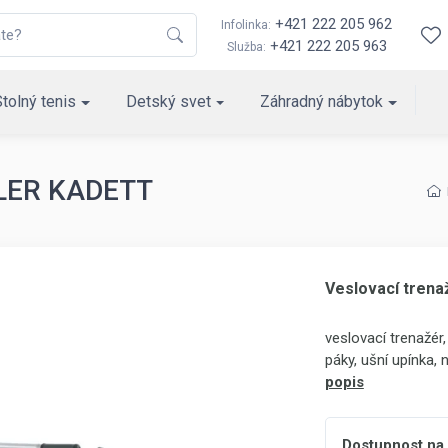
+421 222 205 962
Infolinka:
+421 222 205 963
Služba:
Stolný tenis
Detský svet
Záhradný nábytok
TLER KADETT
Veslovací tren
veslovací trenažér,
páky, ušní upínka,
popis
Dostupnost na