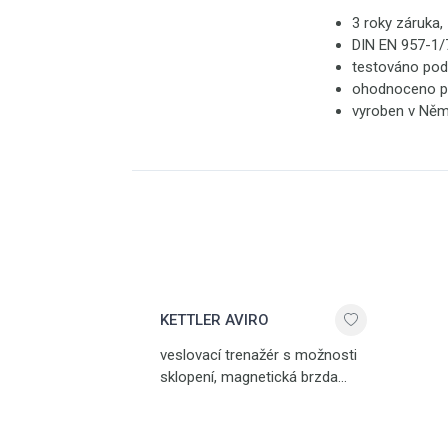
3 roky záruka,
DIN EN 957-1/7
testováno pod
ohodnoceno pre
vyroben v Ně
KETTLER AVIRO
veslovací trenažér s možnosti
sklopení, magnetická brzda
s širokým rozsahem nastavení
zátěže, hrudní pás součástí,
pevný a stabilní rám, komforní