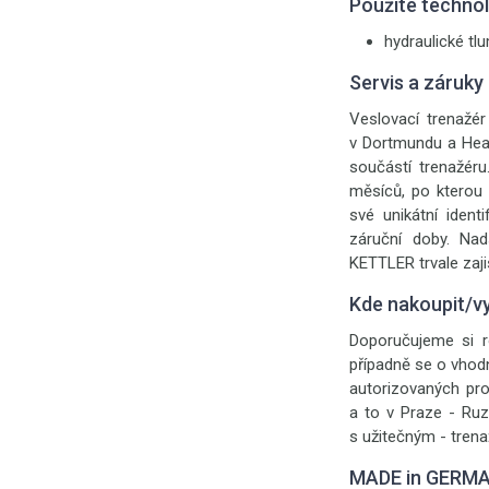
Použité techno
hydraulické tl
Servis a záruky
Veslovací trenažé
v Dortmundu a Hear
součástí trenažéru
měsíců, po kterou 
své unikátní ident
záruční doby. Na
KETTLER trvale zaji
Kde nakoupit/v
Doporučujeme si r
případně se o vhod
autorizovaných pr
a to v Praze - Ruzy
s užitečným - trena
MADE in GERM