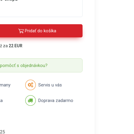
Pridať do košíka
áž za
22 EUR
 pomôcť s objednávkou?
rmany
Servis u vás
ka
Doprava zadarmo
25