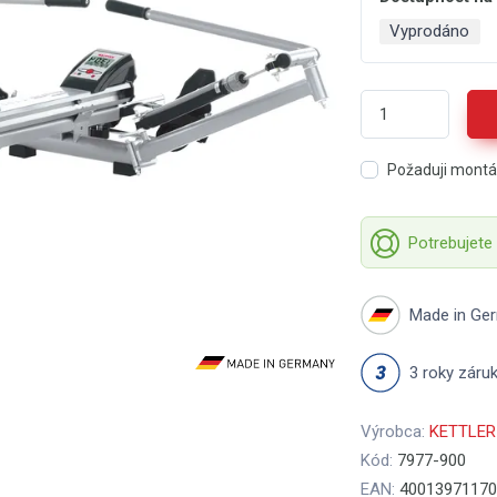
Vyprodáno
Požaduji mont
Potrebujete
Made in Ge
3 roky záru
Výrobca:
KETTLER
Kód:
7977-900
EAN:
40013971170