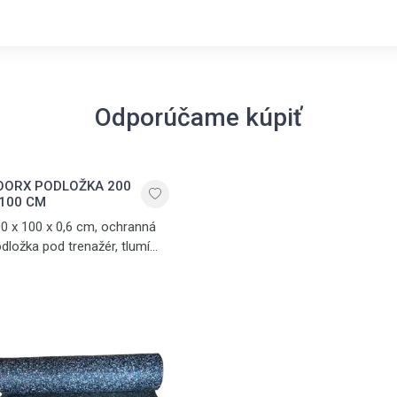
Odporúčame kúpiť
OORX PODLOŽKA 200
 100 CM
0 x 100 x 0,6 cm, ochranná
dložka pod trenažér, tlumí
uk a vibrace, vyrobena z PVC