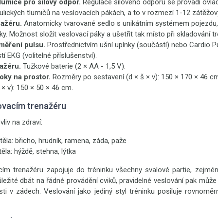
lumiče pro silový odpor.
Regulace silového odporu se provádí ov
ulických tlumičů na veslovacích pákách, a to v rozmezí 1-12 zátěžo
nažéru.
Anatomicky tvarované sedlo s unikátním systémem pojezdu,
y. Možnost složit veslovací páky a ušetřit tak místo při skladování t
měření pulsu.
Prostřednictvím ušní upínky (součástí) nebo Cardio P
í EKG (volitelné příslušenství).
ažéru.
Tužkové baterie (2 × AA - 1,5 V).
oky na prostor.
Rozměry po sestavení (d × š × v): 150 × 170 × 46 
 × v): 150 × 50 × 46 cm.
ovacím trenažéru
vliv na zdraví:
těla: břicho, hrudník, ramena, záda, paže
těla: hýždě, stehna, lýtka
cím trenažéru zapojuje do tréninku všechny svalové partie, zejmén
ůležité dbát na řádné provádění cviků, pravidelné veslování pak můž
esti v zádech. Veslování jako jediný styl tréninku posiluje rovnomě