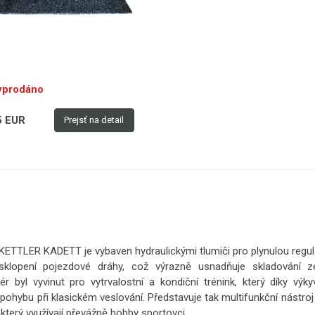
yprodáno
5 EUR
Prejsť na detail
 KETTLER KADETT je vybaven hydraulickými tlumiči pro plynulou regul
lopení pojezdové dráhy, což výrazně usnadňuje skladování 
ér byl vyvinut pro vytrvalostní a kondiční trénink, který díky v
pohybu při klasickém veslování. Představuje tak multifunkční nástr
 který využívají převážně hobby sportovci.