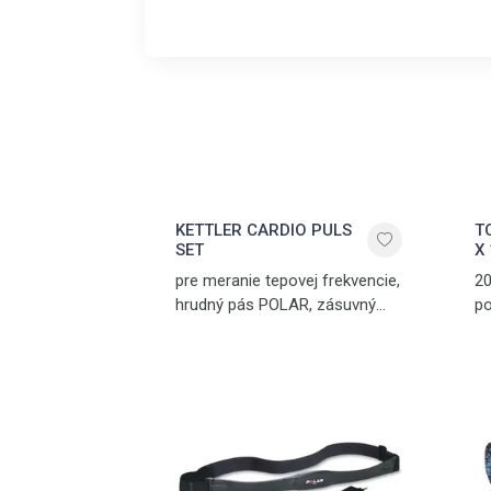
KETTLER CARDIO PULS
T
SET
X
pre meranie tepovej frekvencie,
20
hrudný pás POLAR, zásuvný
po
prijímač signálu POLAR
hl