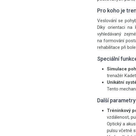
Pro koho je tre
Veslování se pohyb
Díky orientaci na
vyhledávaný zejmé
na formování posta
rehabilitace při bol
Speciální funk
Simulace poh
trenažér Kade
Unikátní sys
Tento mechanis
Další parametr
Tréninkový p
vzdálenost, pu
Optický a akus
pulsu včetně s