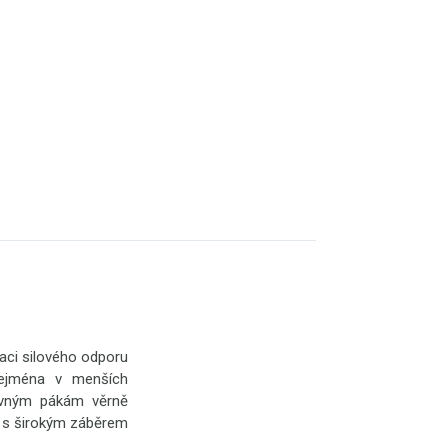
aci silového odporu
zejména v menších
ýkyvným pákám věrně
oj s širokým záběrem