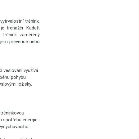
trvalostní trénink.
je trenažér Kadett
í trénink zaměřený
rojem prevence nebo
i veslování využívá
ůběhu pohybu.
lovými ložisky.
 tréninkovou
 a spotřebu energie.
 vydýchávacího