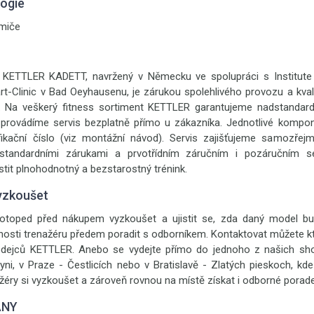
logie
umiče
r KETTLER KADETT, navržený v Německu ve spolupráci s Institute
t-Clinic v Bad Oeyhausenu, je zárukou spolehlivého provozu a kval
. Na veškerý fitness sortiment KETTLER garantujeme nadstandardn
provádíme servis bezplatně přímo u zákazníka. Jednotlivé kompon
ifikační číslo (viz montážní návod). Servis zajišťujeme samozřej
dstandardními zárukami a prvotřídním záručním i pozáručním 
stit plnohodnotný a bezstarostný trénink.
yzkoušet
otoped před nákupem vyzkoušet a ujistit se, zda daný model bu
nosti trenažéru předem poradit s odborníkem. Kontaktovat můžete kt
odejců KETTLER. Anebo se vydejte přímo do jednoho z našich 
ni, v Praze - Čestlicích nebo v Bratislavě - Zlatých pieskoch, kde
žéry si vyzkoušet a zároveň rovnou na místě získat i odborné porade
ANY