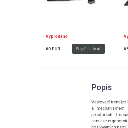
Vyprodáno
V
60 EUR
6
Prejsť na detail
Popis
Veslovací trenažér
a mechanismem sk
prostorech. Trenaž
simuluje ergonomii 
posilovaných partií,