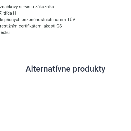
 značkový servis u zákazníka
, třída H
le přísných bezpečnostních norem TÜV
stižním certifikátem jakosti GS
mecku
Alternatívne produkty