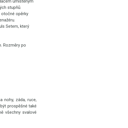
ladačem umístěným
vých stupňů.
 otočné opěrky
renažéru.
uls Setem, který
cm. Rozměry po
a nohy, záda, ruce,
e být prospěšné také
rně všechny svalové