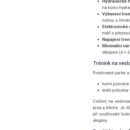
Hydraulické t
na konci hydra
Vybavení tre
nohou s řemínk
Elektronické 
měří s přesnost
Napájení tren
Minimální nár
sklopení (d × š
Trénink na vesl
Posilované partie a 
horní polovina 
dolní polovina 
Cvičení na veslova
prsa a břicho. Je d
při uvolňování bol
skupiny.