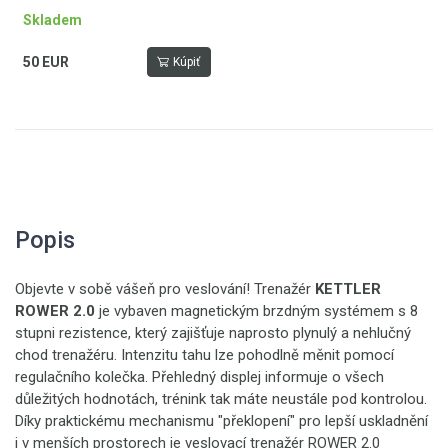
Skladem
50 EUR
Kúpiť
Popis
Objevte v sobě vášeň pro veslování! Trenažér
KETTLER
ROWER 2.0
je vybaven magnetickým brzdným systémem s 8
stupni rezistence, který zajišťuje naprosto plynulý a nehlučný
chod trenažéru. Intenzitu tahu lze pohodlně měnit pomocí
regulačního kolečka. Přehledný displej informuje o všech
důležitých hodnotách, trénink tak máte neustále pod kontrolou.
Díky praktickému mechanismu "překlopení" pro lepší uskladnění
i v menších prostorech je veslovací trenažér ROWER 2.0