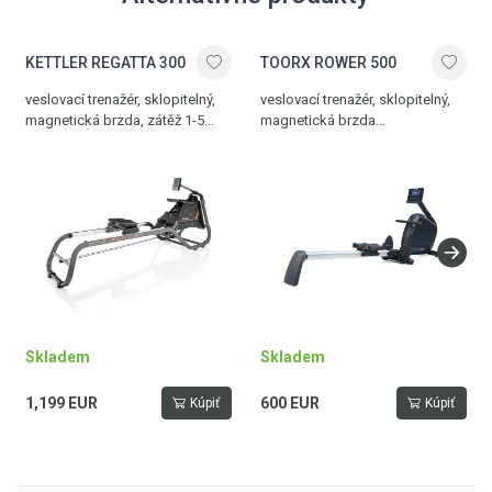
KETTLER REGATTA 300
TOORX ROWER 500
veslovací trenažér, sklopitelný,
veslovací trenažér, sklopitelný,
magnetická brzda, zátěž 1-5
magnetická brzda
stupňů, Bluetooth rozhraní,
s elektronickým ovládáním
nastavitelné opěrky nohou, 6 kg
zátěže, zátěž 1-16 stupňů, 16
setrvačník, hmotnost 55 kg,
tréninkových programů, 9 kg
nosnost 130 kg
setrvačník, nosnost 130 kg
Skladem
Skladem
1,199 EUR
600 EUR
Kúpiť
Kúpiť