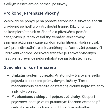
skvělým nástrojem do domácí posilovny.
Pro koho je trenažér vhodný
Veslování se pohybuje na pomezí aerobního a silového sportu
a výborně se hodí pro vytrvalostní trénink. Díky orientaci
na komplexní trénink celého těla a příznivému poměru
cena/výkon je tento veslařský trenažér vyhledávaný
zejména aktivními vyznavači domácího fitness. Hodí se však
také pro individuální trénink zaměřený na formování postavy či
udržování kondice. Veslovací trenažér je zároveň vhodným
nástrojem prevence nebo rehabilitace při bolestech zad.
Speciální funkce trenažéru
Unikátní systém pojezdu
. Anatomicky tvarované sedlo
pojezdu je osazeno průmyslovými ložisky. Tento
mechanismus garantuje dostatečně dlouhý, naprosto tichý
a plynulý pojezd.
Mechanismus sklopení pojezdové dráhy
. Sklopení
pojezdové části je velmi praktickým řešením zejména při
nedostatku úložných prostor. Umožňuje pohodlné