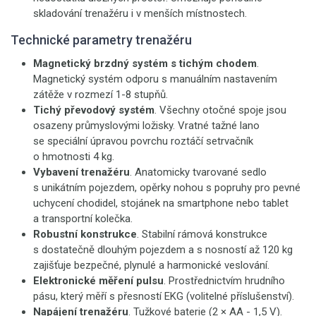
skladování trenažéru i v menších místnostech.
Technické parametry trenažéru
Magnetický brzdný systém s tichým chodem
.
Magnetický systém odporu s manuálním nastavením
zátěže v rozmezí 1-8 stupňů.
Tichý převodový systém
. Všechny otočné spoje jsou
osazeny průmyslovými ložisky. Vratné tažné lano
se speciální úpravou povrchu roztáčí setrvačník
o hmotnosti 4 kg.
Vybavení trenažéru
. Anatomicky tvarované sedlo
s unikátním pojezdem, opěrky nohou s popruhy pro pevné
uchycení chodidel, stojánek na smartphone nebo tablet
a transportní kolečka.
Robustní konstrukce
. Stabilní rámová konstrukce
s dostatečně dlouhým pojezdem a s nosností až 120 kg
zajišťuje bezpečné, plynulé a harmonické veslování.
Elektronické měření pulsu
. Prostřednictvím hrudního
pásu, který měří s přesností EKG (volitelné příslušenství).
Napájení trenažéru
. Tužkové baterie (2 × AA - 1,5 V).