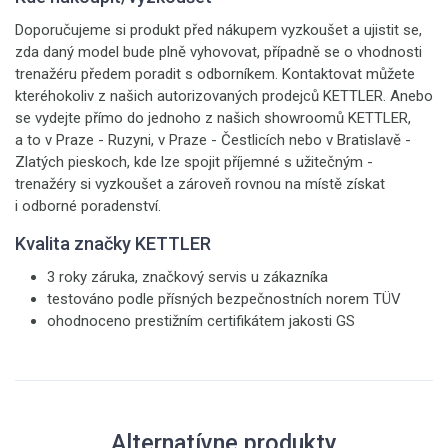
Doporučujeme si produkt před nákupem vyzkoušet a ujistit se,
zda daný model bude plně vyhovovat, případně se o vhodnosti
trenažéru předem poradit s odborníkem. Kontaktovat můžete
kteréhokoliv z našich autorizovaných prodejců KETTLER. Anebo
se vydejte přímo do jednoho z našich showroomů KETTLER,
a to v Praze - Ruzyni, v Praze - Čestlicích nebo v Bratislavě -
Zlatých pieskoch, kde lze spojit příjemné s užitečným -
trenažéry si vyzkoušet a zároveň rovnou na místě získat
i odborné poradenství.
Kvalita značky KETTLER
3 roky záruka, značkový servis u zákazníka
testováno podle přísných bezpečnostních norem TÜV
ohodnoceno prestižním certifikátem jakosti GS
Alternatívne produkty