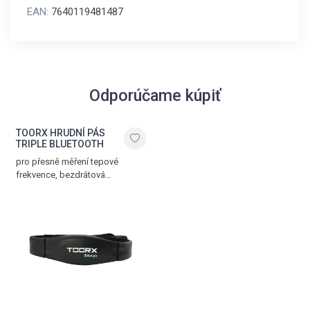
EAN:
7640119481487
Odporúčame kúpiť
TOORX HRUDNÍ PÁS
TRIPLE BLUETOOTH
pro přesně měření tepové
frekvence, bezdrátová
komunikace přes Bluetooth®
SMART, 5.3 kHz a ANT+
technologii, nastavitelný popruh,
dosah až 10 m