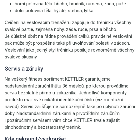
horní polovina těla: břicho, hrudník, ramena, záda, paže
dolní polovina těla: hýždě, stehna, lýtka
Cvičení na veslovacím trenažéru zapojuje do tréninku všechny
svalové partie, zejména nohy, záda, ruce, prsa a břicho.
Je důležité dbát na řádné provádění cviků, pravidelné veslování
pak může být prospěšné také při uvolňování bolesti v zádech.
Veslování jako jediný styl tréninku posiluje rovnoměrně všechny
svalové skupiny.
Servis a záruky
Na veškerý fitness sortiment KETTLER garantujeme
nadstandardní záruční lhůtu 36 měsíců, po kterou provádíme
servis bezplatně přímo u zákazníka. Jednotlivé komponenty
produktu mají své unikátní identifikační číslo (viz montážní
návod). Servis zajišťujeme samozřejmě také po uplynutí záruční
doby. Nadstandardními zárukami a prvotřídním záručním
i pozáručním servisem vám chce KETTLER trvale zajistit
plnohodnotný a bezstarostný trénink.
Kde nakoupit/vyzkoušet