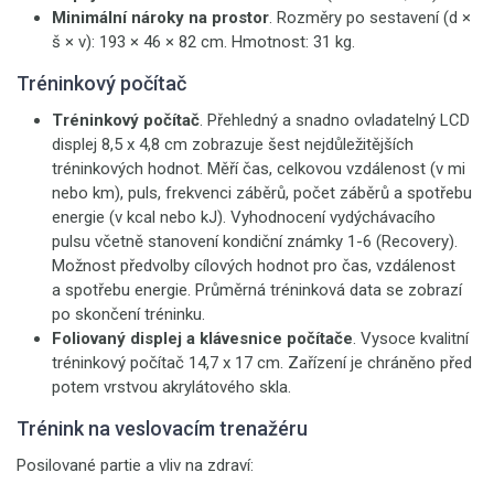
Minimální nároky na prostor
. Rozměry po sestavení (d ×
š × v): 193 × 46 × 82 cm. Hmotnost: 31 kg.
Tréninkový počítač
Tréninkový počítač
. Přehledný a snadno ovladatelný LCD
displej 8,5 x 4,8 cm zobrazuje šest nejdůležitějších
tréninkových hodnot. Měří čas, celkovou vzdálenost (v mi
nebo km), puls, frekvenci záběrů, počet záběrů a spotřebu
energie (v kcal nebo kJ). Vyhodnocení vydýchávacího
pulsu včetně stanovení kondiční známky 1-6 (Recovery).
Možnost předvolby cílových hodnot pro čas, vzdálenost
a spotřebu energie. Průměrná tréninková data se zobrazí
po skončení tréninku.
Foliovaný displej a klávesnice počítače
. Vysoce kvalitní
tréninkový počítač 14,7 x 17 cm. Zařízení je chráněno před
potem vrstvou akrylátového skla.
Trénink na veslovacím trenažéru
Posilované partie a vliv na zdraví: