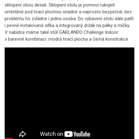
sklopení obou desek. Sklopení stolu je pomocí rukojeti
umístěné pod hrací plochou snadné a naprosto bezpečně, bez
problému ho zvládne i jedna osoba. Do vybavení stolu dále patří
i pevně instalovaná síťka a integrovaný držák na pálky a míčky.
V nabídce máme také stůl GARLANDO Challenge Indoor
v barevné kombinaci: modrá hrací plocha a černá konstrukce.