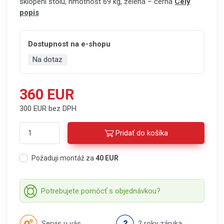
sklopení stolu, hmotnost 69 kg, zelená – černá
Celý
popis
Dostupnost na e-shopu
Na dotaz
360 EUR
300 EUR bez DPH
Pridať do košíka
Požaduji montáž za
40 EUR
Potrebujete pomôcť s objednávkou?
Servis u vás
2 roky záruka