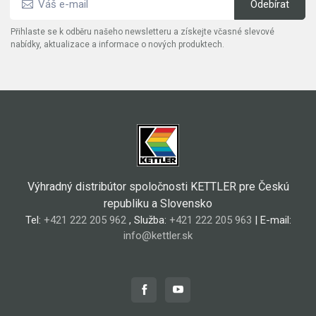
Přihlaste se k odběru našeho newsletteru a získejte včasné slevové
nabídky, aktualizace a informace o nových produktech.
Výhradný distribútor spoločnosti KETTLER pre Českú
republiku a Slovensko
Tel:
+421 222 205 962
, Služba:
+421 222 205 963
| E-mail:
info@kettler.sk