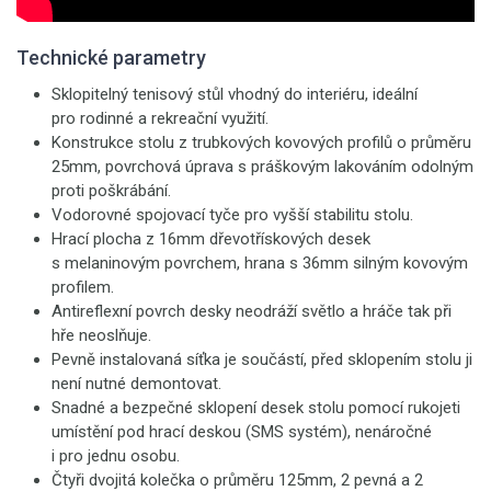
Technické parametry
Sklopitelný tenisový stůl vhodný do interiéru, ideální
pro rodinné a rekreační využití.
Konstrukce stolu z trubkových kovových profilů o průměru
25mm, povrchová úprava s práškovým lakováním odolným
proti poškrábání.
Vodorovné spojovací tyče pro vyšší stabilitu stolu.
Hrací plocha z 16mm dřevotřískových desek
s melaninovým povrchem, hrana s 36mm silným kovovým
profilem.
Antireflexní povrch desky neodráží světlo a hráče tak při
hře neoslňuje.
Pevně instalovaná síťka je součástí, před sklopením stolu ji
není nutné demontovat.
Snadné a bezpečné sklopení desek stolu pomocí rukojeti
umístění pod hrací deskou (SMS systém), nenáročné
i pro jednu osobu.
Čtyři dvojitá kolečka o průměru 125mm, 2 pevná a 2