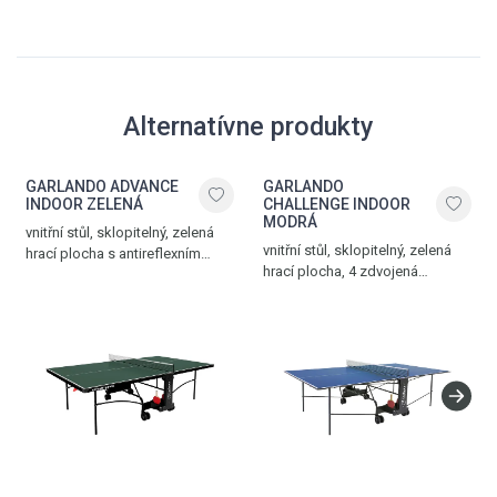
Alternatívne produkty
GARLANDO ADVANCE
GARLANDO
INDOOR ZELENÁ
CHALLENGE INDOOR
MODRÁ
vnitřní stůl, sklopitelný, zelená
vnitřní stůl, sklopitelný, zelená
hrací plocha s antireflexním
hrací plocha, 4 zdvojená
povrchem, 4 zdvojená
transportní kolečka, 2 otočná
transportní kolečka, 2 otočná
o 360°, síťka součástí stolu,
o 360°, síťka součástí stolu,
držák na pálky a míčky,
držák na pálky a míčky,
bezpečný mechanismus
bezpečný mechanismus
sklopení stolu, hmotnost 69 kg,
sklopení stolu, hmotnost 75 kg,
modrá – černá
zelená – černá