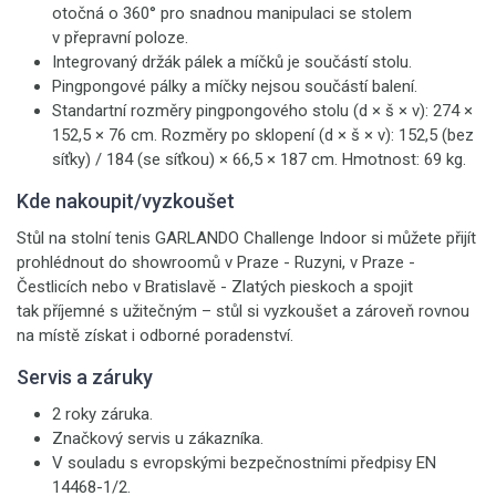
otočná o 360° pro snadnou manipulaci se stolem
v přepravní poloze.
Integrovaný držák pálek a míčků je součástí stolu.
Pingpongové pálky a míčky nejsou součástí balení.
Standartní rozměry pingpongového stolu (d × š × v): 274 ×
152,5 × 76 cm. Rozměry po sklopení (d × š × v): 152,5 (bez
síťky) / 184 (se síťkou) × 66,5 × 187 cm. Hmotnost: 69 kg.
Kde nakoupit/vyzkoušet
Stůl na stolní tenis GARLANDO Challenge Indoor si můžete přijít
prohlédnout do showroomů v Praze - Ruzyni, v Praze -
Čestlicích nebo v Bratislavě - Zlatých pieskoch a spojit
tak příjemné s užitečným – stůl si vyzkoušet a zároveň rovnou
na místě získat i odborné poradenství.
Servis a záruky
2 roky záruka.
Značkový servis u zákazníka.
V souladu s evropskými bezpečnostními předpisy EN
14468-1/2.