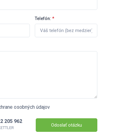
Telefón:
*
chrane osobných údajov
2 205 962
Odoslať otázku
 KETTLER