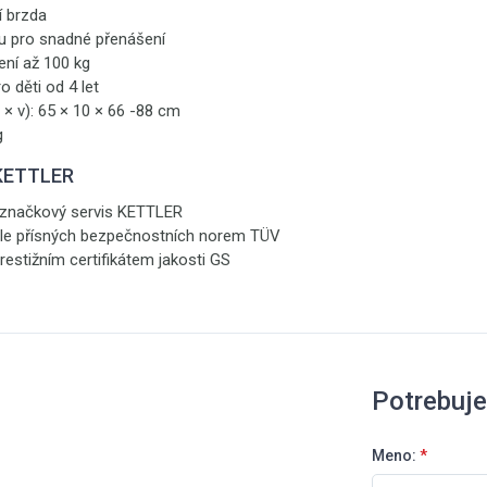
í brzda
u pro snadné přenášení
ení až 100 kg
 děti od 4 let
 × v): 65 × 10 × 66 -88 cm
g
 KETTLER
, značkový servis KETTLER
le přísných bezpečnostních norem TÜV
stižním certifikátem jakosti GS
Potrebuj
Meno:
*