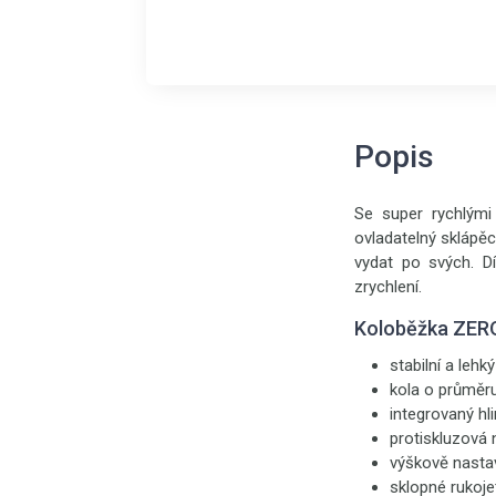
Popis
Se super rychlými
ovladatelný sklápě
vydat po svých. Dí
zrychlení.
Koloběžka ZERO
stabilní a le
kola o průměru
integrovaný hl
protiskluzová
výškově nastavi
sklopné rukoje