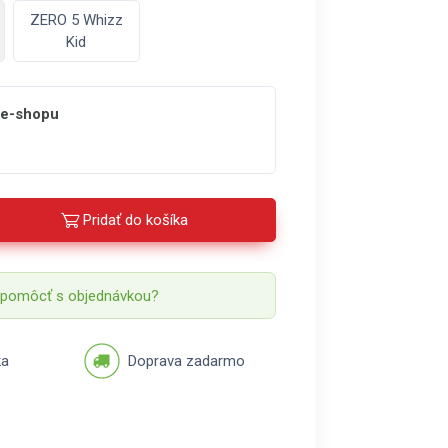
ZERO 5 Whizz
Kid
 e-shopu
Pridať do košíka
 pomôcť s objednávkou?
ka
Doprava zadarmo