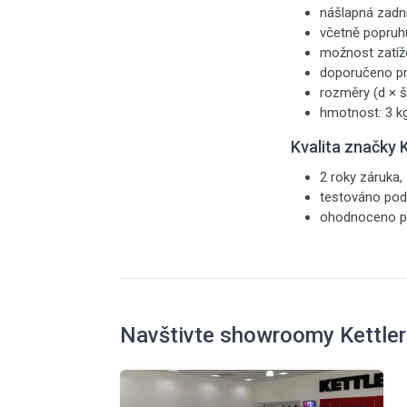
nášlapná zadn
včetně popruh
možnost zatíž
doporučeno pro
rozměry (d × š
hmotnost: 3 k
Kvalita značky
2 roky záruka
testováno pod
ohodnoceno pre
Navštivte showroomy Kettler