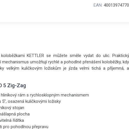
EAN:
40013974770
 koloběžkami KETTLER se můžete směle vydat do ulic. Praktic
cí mechanismus umožňují rychlé a pohodlné přenášení koloběžky, kdyk
ky velkým kuličkovým ložiskům je jízda velmi tichá a příjemná, 
 5 Zig-Zag
hký hliníkový rám s rychlosklopným mechanismem
 5", osazená kuličkovými ložisky
iníkový stojan
 nášlapná plocha
telná řídítka
ti pro pohodlnou přepravu