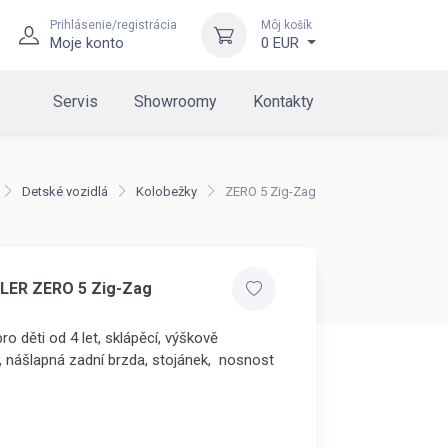
Prihlásenie/registrácia
Môj košík
Moje konto
0 EUR
Servis
Showroomy
Kontakty
Detské vozidlá
Kolobežky
ZERO 5 Zig-Zag
LER ZERO 5 Zig-Zag
o děti od 4 let, sklápěcí, výškově
ka, nášlapná zadní brzda, stojánek, nosnost