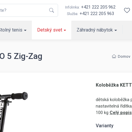
+421 222 205 962
Infolinka:
+421 222 205 963
Služba:
Stolný tenis
Detský svet
Záhradný nábytok
O 5 Zig-Zag
Domov
Koloběžka KETT
dětská koloběžka pr
nastavitelná řídít
100 kg
Celý popis
Varianty