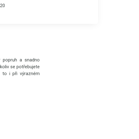
20
ký popruh a snadno
oliv se potřebujete
a to i při výrazném