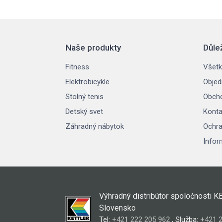
Naše produkty
Důle
Fitness
Všetk
Elektrobicykle
Objed
Stolný tenis
Obch
Detský svet
Konta
Záhradný nábytok
Ochra
Infor
Výhradný distribútor spoločnosti K
Slovensko
Tel:
+421 222 205 962
, Služba:
+421 2