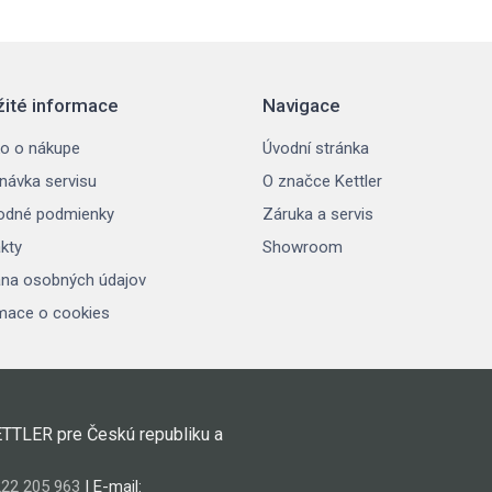
žité informace
Navigace
o o nákupe
Úvodní stránka
návka servisu
O značce Kettler
odné podmienky
Záruka a servis
kty
Showroom
na osobných údajov
mace o cookies
ETTLER pre Českú republiku a
22 205 963
| E-mail: