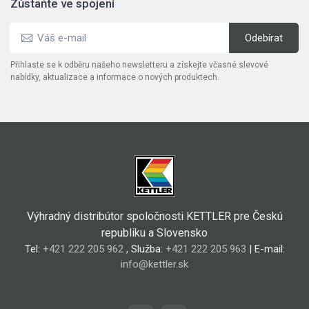
Zůstaňte ve spojení
Přihlaste se k odběru našeho newsletteru a získejte včasné slevové
nabídky, aktualizace a informace o nových produktech.
Výhradný distribútor spoločnosti KETTLER pre Českú
republiku a Slovensko
Tel:
+421 222 205 962
, Služba:
+421 222 205 963
| E-mail:
info@kettler.sk