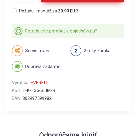
Požaduji montáž za
29.99 EUR
Potrebujete pomôcť s objednávkou?
Servis u vás
2 roky záruka
Doprava zadarmo
Výrobca:
EVERFIT
Kód:
TFK-135-SLIM-R
EAN:
8029975999821
Odporúčame kúpiť