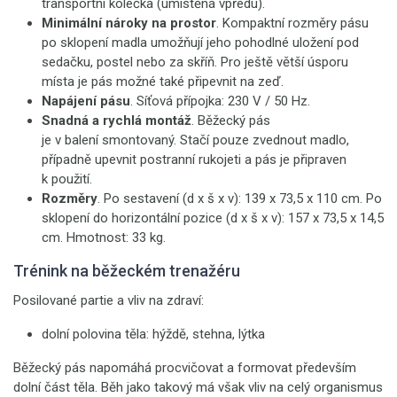
transportní kolečka (umístěná vpředu).
Minimální nároky na prostor
. Kompaktní rozměry pásu
po sklopení madla umožňují jeho pohodlné uložení pod
sedačku, postel nebo za skříň. Pro ještě větší úsporu
místa je pás možné také připevnit na zeď.
Napájení pásu
. Síťová přípojka: 230 V / 50 Hz.
Snadná a rychlá montáž
. Běžecký pás
je v balení smontovaný. Stačí pouze zvednout madlo,
případně upevnit postranní rukojeti a pás je připraven
k použití.
Rozměry
. Po sestavení (d x š x v): 139 x 73,5 x 110 cm. Po
sklopení do horizontální pozice (d x š x v): 157 x 73,5 x 14,5
cm. Hmotnost: 33 kg.
Trénink na běžeckém trenažéru
Posilované partie a vliv na zdraví:
dolní polovina těla: hýždě, stehna, lýtka
Běžecký pás napomáhá procvičovat a formovat především
dolní část těla. Běh jako takový má však vliv na celý organismus