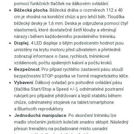
pomocí funkčních tlačítek na dálkovém ovládání.
Běžecká plocha
. Běžecká dráha o rozměrech 112 x 40
cm je vhodná na kondiční chůzi a pro lehčí běh. Tloušťka
běžecký desky je 1,6 mm. Deska je odpružena pomocí čtyř
elastomerů, které dostatečně šetří klouby a eliminují
nárazy i během každodenního pravidelného tréninku.
Displej.
4 LED
displeje s bílým podsvícením hodnot jsou
umístěny na krytu motoru před uživatelem a přehledně
zobrazují informace o čase, rychlosti, tréninkové
vzdálenosti, počtu spálených kalorií a počtu kroků.
Bezpečnost
. Pro případ rychlého zastavení pásu slouží
bezpečnostní STOP-pojistka ve formě magnetického klíče.
Vybavení
. Dálkový ovladač pro pohodlné ovládání pásu
(tlačítka Start/Stop a Speed +/-), odnímatelné postranní
rukojeti pro případné přidržovaní a lepší stabilitu během
chůze, odnímatelný stojánek na tablet/smartphone
a Bluetooth reproduktory.
Jednoduchá manipulace
. Po skončení tréninku lze
madlo otočením jistících koleček snadno sklopit. Následný
přesun trenažéru na požadované místo usnadní