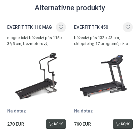
Alternatívne produkty
EVERFIT TFK 110 MAG
EVERFIT TFK 450
magnetický běžecký pás 115 x
běžecký pás 132 x 43 cm,
36,5 cm, bezmotorový,
sklopitelný, 17 programů, sklon
sklopitelný, manuální nastavení
0-15%, rychlost 1,0-16 km/h,
zátěže a sklonu, 6 kg setrvačník,
dlaňové senzory, držák na tablet,
hmotnost 25 kg, nosnost 100 kg
hmotnost 55 kg, nosnost 100 kg
Na dotaz
Na dotaz
270 EUR
760 EUR
Kúpiť
Kúpiť