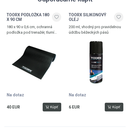
TOORX PODLOŽKA 180
TOORX SILIKONOVÝ
X 90 CM
OLEJ
180 x 90 x 0,6 cm, ochranná
200 ml, vhodný pro pravidelnou
podložka pod trenažér, tlumí
údržbu běžeckých pásů
hluk a vibrace, vyrobena z PVC
Na dotaz
Na dotaz
40 EUR
6 EUR
Kúpiť
Kúpiť