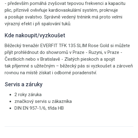
- především pomáhá zvyšovat tepovou frekvenci a kapacitu
plic, příznivě ovlivňuje kardiovaskulární systém, prokrvuje
a posiluje svalstvo. Správně vedený trénink má proto velmi
výrazný efekt i při spalování tuků.
Kde nakoupit/vyzkoušet
Běžecký trenažér EVERFIT TFK 135 SLIM Rose Gold si můžete
přijít prohlédnout do showromů v Praze - Ruzyni, v Praze -
Čestlicích nebo v Bratislavě - Zlatých pieskoch a spojit
tak příjemné s užitečným – běžecký pás si vyzkoušet a zároveň
rovnou na místě získat i odborné poradenství.
Servis a záruky
2 roky záruka
značkový servis u zákazníka
DIN EN 957-1/6, třída HB