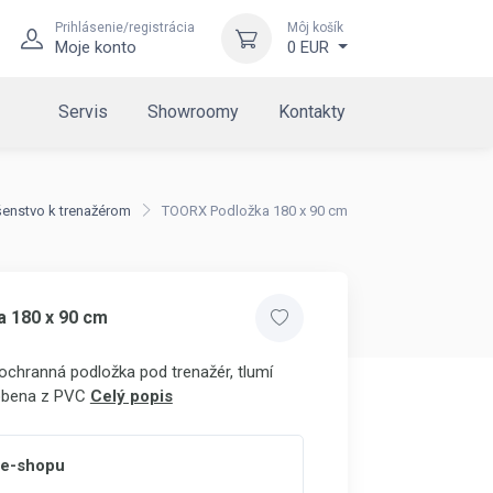
Prihlásenie/registrácia
Môj košík
Moje konto
0 EUR
Servis
Showroomy
Kontakty
šenstvo k trenažérom
TOORX Podložka 180 x 90 cm
 180 x 90 cm
 ochranná podložka pod trenažér, tlumí
robena z PVC
Celý popis
 e-shopu