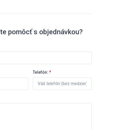
ete pomôcť s objednávkou?
Telefón:
*