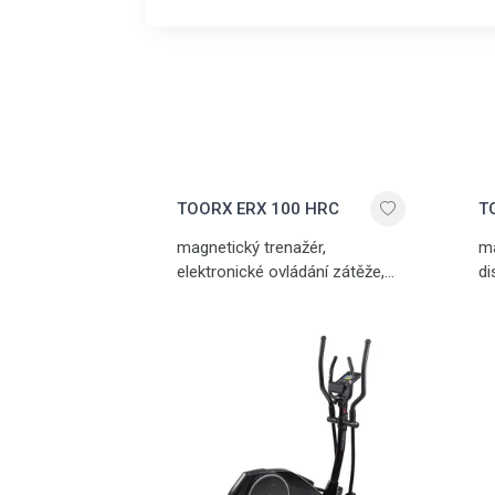
TOORX ERX 100 HRC
T
magnetický trenažér,
ma
elektronické ovládání zátěže,
di
23 programů, 16 stupňů
dl
zátěže, délka kroku 38 cm, 14
34
kg setrvačník, nosnost 130 kg
no