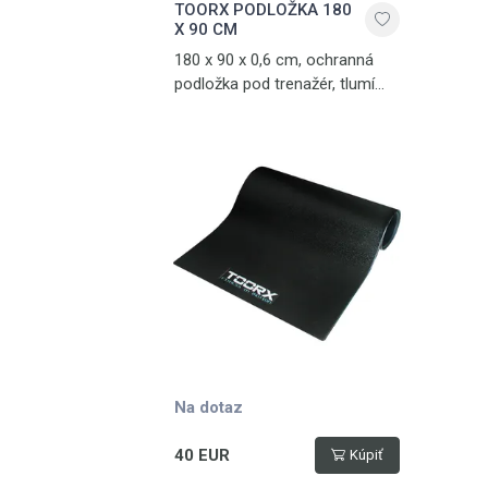
TOORX PODLOŽKA 180
X 90 CM
180 x 90 x 0,6 cm, ochranná
podložka pod trenažér, tlumí
hluk a vibrace, vyrobena z PVC
Na dotaz
40 EUR
Kúpiť