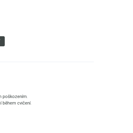
ť
ým poškozením.
cí během cvičení.