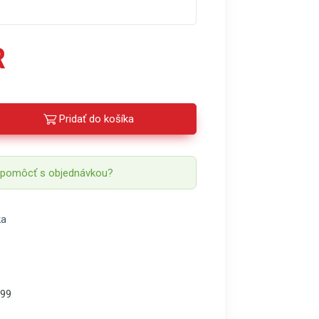
R
Pridať do košíka
 pomôcť s objednávkou?
ka
99