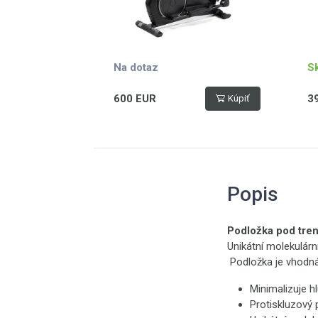
Na dotaz
S
600 EUR
3
Kúpiť
Popis
Podložka pod tre
Unikátní molekulárn
Podložka je vhodná
Minimalizuje h
Protiskluzový 