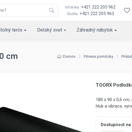
+421 222 205 962
Infolinka:
+421 222 205 963
Služba:
Stolný tenis
Detský svet
Záhradný nábytok
90 cm
Domov
Fitness pomôcky
Príslu
TOORX Podložka
180 x 90 x 0,6 cm,
hluk a vibrace, vy
Dostupnost na