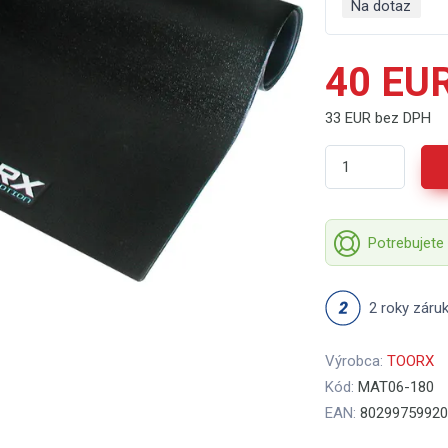
Na dotaz
40 EU
33 EUR bez DPH
Potrebujete
2 roky záru
Výrobca:
TOORX
Kód:
MAT06-180
EAN:
80299759920