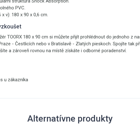
ulární struktura Shock Absorption.
olného PVC.
 x v): 180 x 90 x 0,6 cm.
yzkoušet
žér TOORX 180 x 90 cm si můžete přijít prohlédnout do jednoho z 
 Praze - Čestlicích nebo v Bratislavě - Zlatých pieskoch. Spojíte tak 
šíte a zároveň rovnou na místě získáte i odborné poradenství.
is u zákazníka
Alternatívne produkty