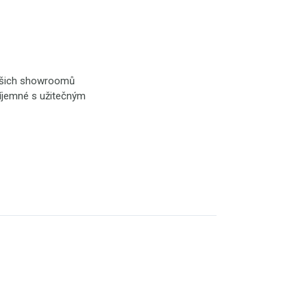
našich showroomů
příjemné s užitečným