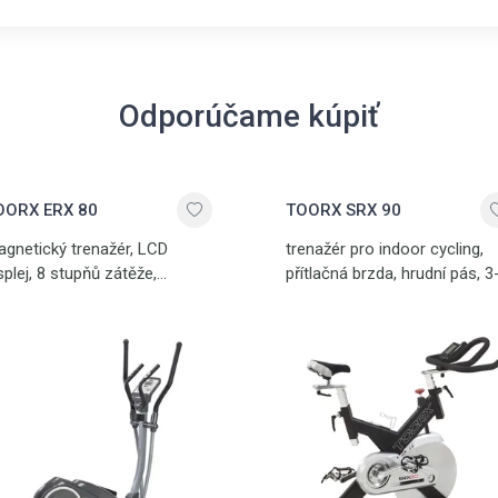
Odporúčame kúpiť
OORX ERX 80
TOORX SRX 90
gnetický trenažér, LCD
trenažér pro indoor cycling,
splej, 8 stupňů zátěže,
přítlačná brzda, hrudní pás, 3
aňové senzory, délka kroku
dílné kliky, vysoce variabilní, 
 cm, 14 kg setrvačník,
kg setrvačník, nosnost 140 k
snost 120 kg