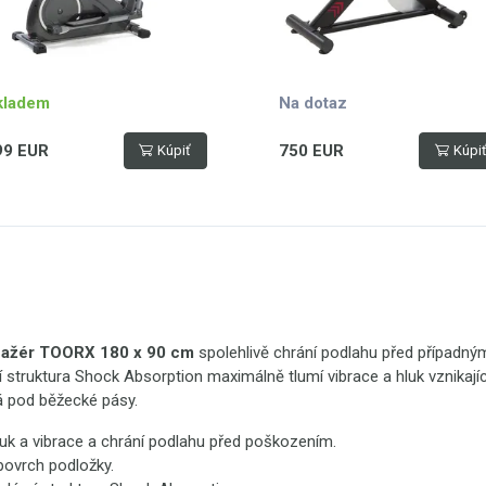
kladem
Na dotaz
99 EUR
750 EUR
Kúpiť
Kúpi
nažér TOORX 180 x 90 cm
spolehlivě chrání podlahu před případn
í struktura Shock Absorption maximálně tlumí vibrace a hluk vznikají
 pod běžecké pásy.
luk a vibrace a chrání podlahu před poškozením.
povrch podložky.