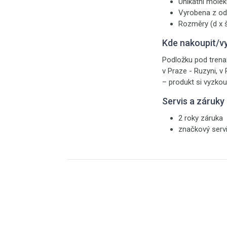
Unikátní molek
Vyrobena z od
Rozměry (d x š
Kde nakoupit/v
Podložku pod trena
v Praze - Ruzyni, v
– produkt si vyzkou
Servis a záruky
2 roky záruka
značkový serv