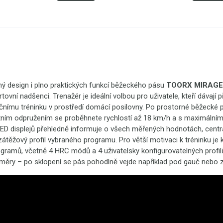
vaný design i plno praktických funkcí běžeckého pásu
TOORX MIRAGE C
ortovní nadšenci. Trenažér je ideální volbou pro uživatele, kteří dávají 
čnímu tréninku v prostředí domácí posilovny. Po prostorné běžecké
itním odpružením se proběhnete rychlostí až 18 km/h a s maximální
ED displejů přehledně informuje o všech měřených hodnotách, centrá
zátěžový profil vybraného programu. Pro větší motivaci k tréninku je 
ogramů, včetně 4 HRC módů a 4 uživatelsky konfigurovatelných profi
měry – po sklopení se pás pohodlně vejde například pod gauč nebo z