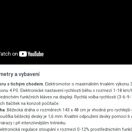
metry a vybavení
oru s tichým chodem
. Elektromotor o maximálním trvalém výkonu 
nu 4 PS. Elektronické nastavení rychlosti běhu v rozmezí 1-18 km/
řednictvím funkčních kláves na displeji. Rychlá volba rychlosti (3-6-9
h tlačítek na konzoli počítače.
ha
. Běžecká dráha o rozměrech 143 x 48 cm je vhodná pro rychlejší c
oušťka běžecký desky je 1,6 mm. Kvalitní odpružení desky pomocí 6 
nárazy i při intenzívnějším tréninku.
Elektronická regulace stoupání v rozmezí 0-12% prostřednictvím funk