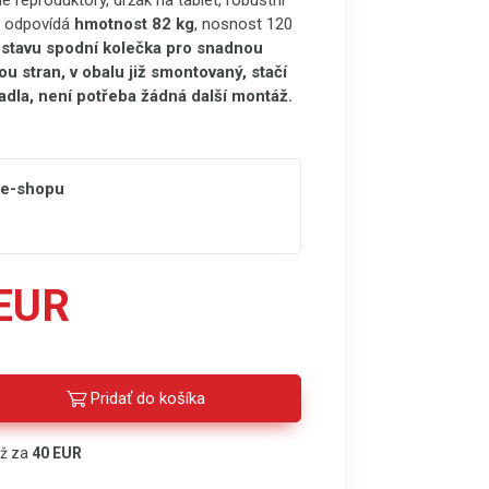
é reproduktory, držák na tablet, robustní
i odpovídá
hmotnost 82 kg
, nosnost 120
stavu spodní kolečka pro snadnou
u stran, v obalu již smontovaný, stačí
dla, není potřeba žádná další montáž.
 e-shopu
 EUR
Pridať do košíka
áž za
40 EUR