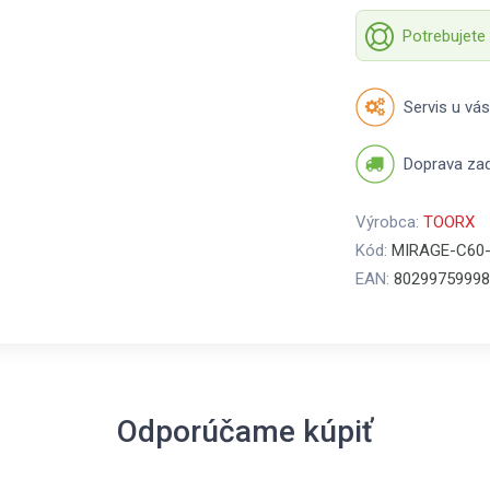
Potrebujete
Servis u vás
Doprava za
Výrobca:
TOORX
Kód:
MIRAGE-C60
EAN:
80299759998
Odporúčame kúpiť