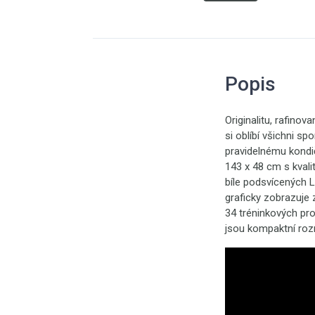
Popis
Originalitu, rafino
si oblíbí všichni sp
pravidelnému kondi
143 x 48 cm s kval
bíle podsvícených L
graficky zobrazuje 
34 tréninkových pr
jsou kompaktní roz