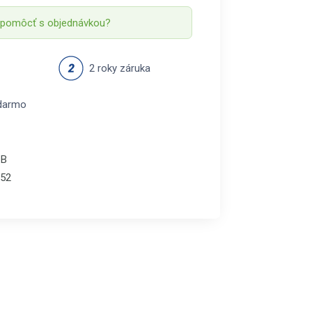
 pomôcť s objednávkou?
2 roky záruka
darmo
-B
52