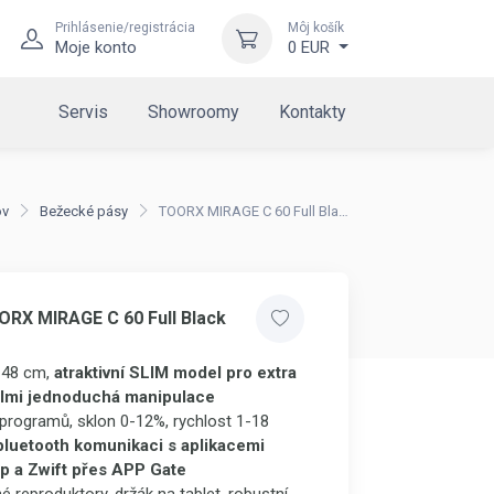
Prihlásenie/registrácia
Môj košík
Moje konto
0 EUR
Servis
Showroomy
Kontakty
v
Bežecké pásy
TOORX MIRAGE C 60 Full Black
RX MIRAGE C 60 Full Black
 48 cm,
atraktivní
SLIM model pro extra
elmi jednoduchá manipulace
programů, sklon 0-12%, rychlost 1-18
bluetooth komunikaci s aplikacemi
p a Zwift přes APP Gate