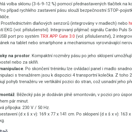
chlá volba sklonu (3-6-9-12 %)
pomocí přednastavených tlačítek na ko
 Pro případ rychlého zastavení pásu slouží bezpečnostní STOP-pojis
líče.
. Prostřednictvím dlaňových senzorů (integrovány v madlech) nebo
h
í EKG (vol. příslušenství). Integrovaný přijímač signálu Cardio Puls S
 USB port pro systém
TRX APP Gate 3.0
(vol. příslušenství), 2 integr
ojánek na tablet nebo smartphone a mechanismus vyrovnávající nero
oky na prostor
. Kompaktní rozměry pásu po jeho sklopení umožňují
ostel nebo za skříň.
manipulace
. Po skončení tréninku lze ovládací panel i madlo snadno 
pulaci s trenažérem jsou k dispozici 4 transportní kolečka. Z toho 
jí pohyb trenažéru ve vertikální pozici do stran, což usnadní jeho př
 montáž
. Běžecký pás je dodáván plně smontován, v pozici pro úspor
ěhem pár minut.
ová přípojka: 230 V / 50 Hz.
sestavení (d x š x v): 169 x 77 x 141 cm. Po sklopení (d x š x v): 163 
kg.
ítač