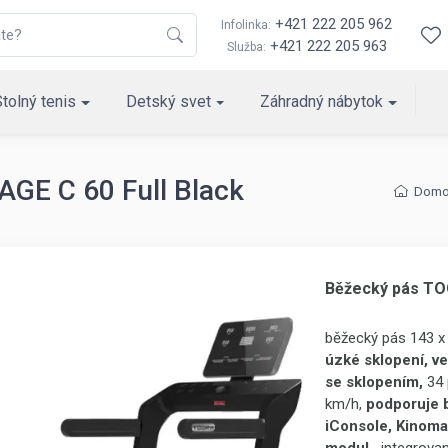
+421 222 205 962
Infolinka:
+421 222 205 963
Služba:
Stolný tenis
Detský svet
Záhradný nábytok
GE C 60 Full Black
Domo
Běžecký pás TOO
běžecký pás 143 x
úzké sklopení, v
se sklopením,
34 
km/h,
podporuje 
iConsole, Kinoma