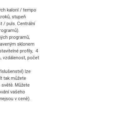
ch kalorií / tempo
kroků, stupeň
 / puls. Centrální
programů).
ených programů,
staveným sklonem
avitelné profily, 4
, vzdálenost, počet
říslušenství) lze
ít tak můžete
m světě. Můžete
šování vašeho
nejsou v ceně).