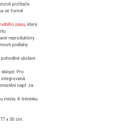
nzoli počítače.
tka ve formě
rudního pásu
, který
etu.
ované reproduktory
vnosti podlahy
 pohodlné uložení
sklopit. Pro
2 integrovaná
emístění např. za
u místa. K tréninku
x 77 x 30 cm.