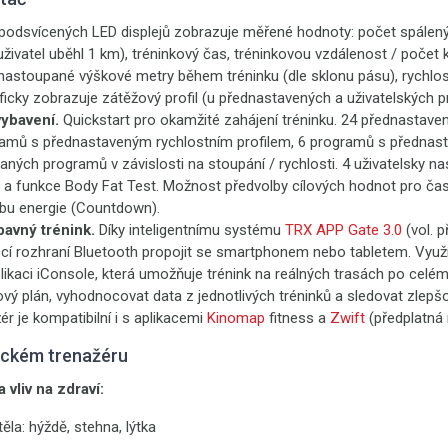
e podsvícených LED displejů zobrazuje měřené hodnoty: počet spálený
 uživatel uběhl 1 km), tréninkový čas, tréninkovou vzdálenost / počet 
nastoupané výškové metry během tréninku (dle sklonu pásu), rychlost
aficky zobrazuje zátěžový profil (u přednastavených a uživatelských 
ybavení.
Quickstart pro okamžité zahájení tréninku. 24 přednastav
ramů s přednastaveným rychlostním profilem, 6 programů s předna
ných programů v závislosti na stoupání / rychlosti. 4 uživatelsky nast
a funkce Body Fat Test. Možnost předvolby cílových hodnot pro čas
ebu energie (Countdown).
avný trénink.
Díky inteligentnímu systému
TRX APP Gate 3.0
(vol. p
cí rozhraní Bluetooth propojit se smartphonem nebo tabletem. Využ
likaci iConsole, která umožňuje trénink na reálných trasách po celé
kový plán, vyhodnocovat data z jednotlivých tréninků a sledovat zlep
ér je kompatibilní i s aplikacemi
Kinomap
fitness a
Zwift
(předplatná 
eckém trenažéru
 vliv na zdraví:
těla: hýždě, stehna, lýtka