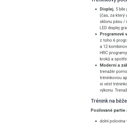
Displej.
5 bíl
(čas, za který
sklonu pásu / 
LED displej gr
Programové v
z toho 6 prog
a 12 kombinova
HRC programy 
kroků a spotř
Moderní a záb
trenažér pomo
tréninkovou ap
si vést trénin
výkonu. Trenaž
Trénink na běž
Posilované partie a
dolní polovina 