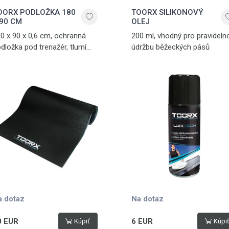
OORX PODLOŽKA 180
TOORX SILIKONOVÝ
 90 CM
OLEJ
0 x 90 x 0,6 cm, ochranná
200 ml, vhodný pro pravideln
dložka pod trenažér, tlumí
údržbu běžeckých pásů
uk a vibrace, vyrobena z PVC
a dotaz
Na dotaz
0 EUR
6 EUR
Kúpiť
Kúpi