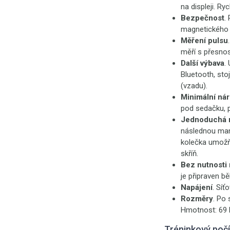
na displeji. Ry
Bezpečnost
.
magnetického k
Měření pulsu
měří s přesnost
Další výbava
.
Bluetooth, st
(vzadu).
Minimální nár
pod sedačku, p
Jednoduchá 
následnou mani
kolečka umožňu
skříň.
Bez nutnosti
je připraven b
Napájení
. Síť
Rozměry
. Po 
Hmotnost: 69 
Tréninkový poč