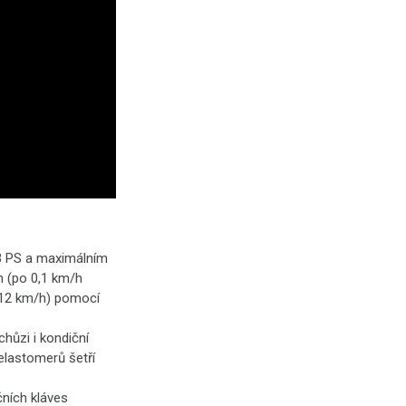
3 PS a maximálním
h (po 0,1 km/h
-12 km/h)
pomocí
hůzi i kondiční
elastomerů šetří
čních kláves