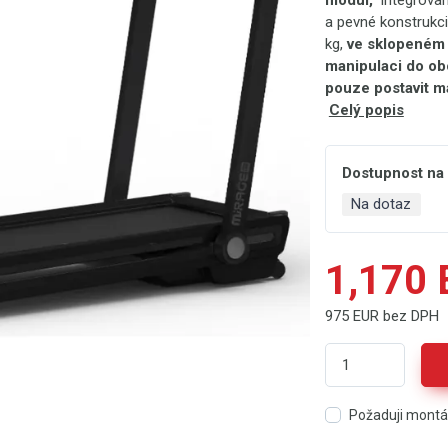
modul,
integrovan
a pevné konstrukc
kg,
ve sklopeném 
manipulaci do obo
pouze postavit ma
Celý popis
Dostupnost na
Na dotaz
1,170
975 EUR bez DPH
Požaduji mont