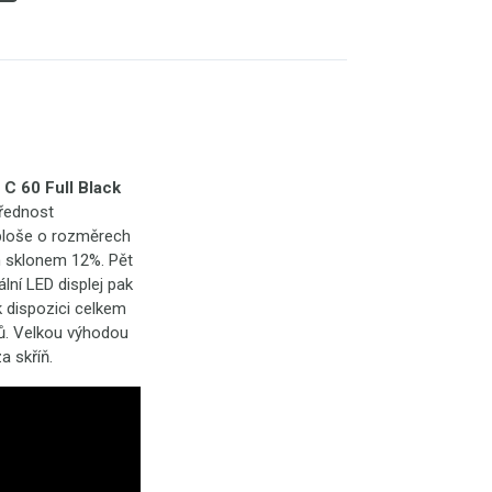
 60 Full Black
přednost
 ploše o rozměrech
m sklonem 12%. Pět
lní LED displej pak
k dispozici celkem
lů. Velkou výhodou
a skříň.