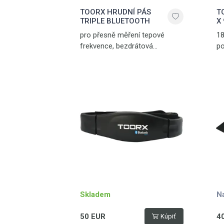
TOORX HRUDNÍ PÁS
T
TRIPLE BLUETOOTH
X
pro přesně měření tepové
18
frekvence, bezdrátová
po
komunikace přes Bluetooth®
hl
SMART, 5.3 kHz a ANT+
technologii, nastavitelný
popruh, dosah až 10 m
Skladem
N
50 EUR
4
Kúpiť