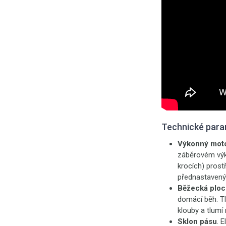
Technické para
Výkonný mot
záběrovém výko
krocích) prost
přednastavenýc
Běžecká ploc
domácí běh. Tl
klouby a tlumí 
Sklon pásu
. 