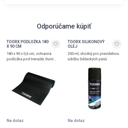
Odporúčame kúpiť
TOORX PODLOŽKA 180
TOORX SILIKONOVÝ
X 90 CM
OLEJ
180 x 90 x 0,6 cm, ochranná
200 ml, vhodný pro pravidelnou
podložka pod trenažér, tlumí
údržbu běžeckých pásů
hluk a vibrace, vyrobena z PVC
Na dotaz
Na dotaz