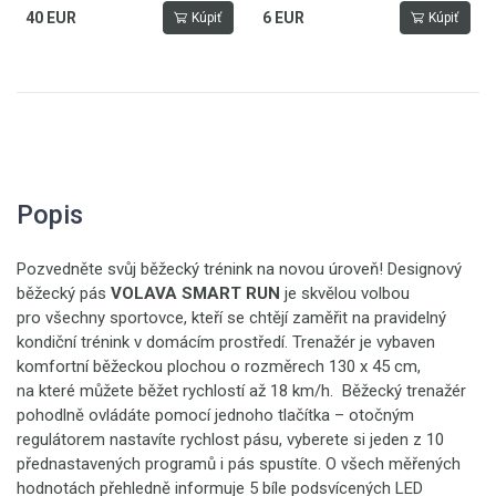
40 EUR
6 EUR
Kúpiť
Kúpiť
Popis
Pozvedněte svůj běžecký trénink na novou úroveň! Designový
běžecký pás
VOLAVA SMART RUN
je skvělou volbou
pro všechny sportovce, kteří se chtějí zaměřit na pravidelný
kondiční trénink v domácím prostředí. Trenažér je vybaven
komfortní běžeckou plochou o rozměrech 130 x 45 cm,
na které můžete běžet rychlostí až 18 km/h. Běžecký trenažér
pohodlně ovládáte pomocí jednoho tlačítka – otočným
regulátorem nastavíte rychlost pásu, vyberete si jeden z 10
přednastavených programů i pás spustíte. O všech měřených
hodnotách přehledně informuje 5 bíle podsvícených LED