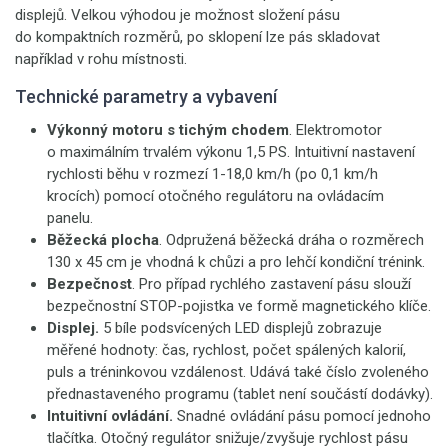
displejů. Velkou výhodou je možnost složení pásu
do kompaktních rozměrů, po sklopení lze pás skladovat
například v rohu místnosti.
Technické parametry a vybavení
Výkonný motoru s tichým chodem
. Elektromotor
o maximálním trvalém výkonu 1,5 PS. Intuitivní nastavení
rychlosti běhu v rozmezí 1-18,0 km/h (po 0,1 km/h
krocích) pomocí otočného regulátoru na ovládacím
panelu.
Běžecká plocha
. Odpružená běžecká dráha o rozměrech
130 x 45 cm je vhodná k chůzi a pro lehčí kondiční trénink.
Bezpečnost
. Pro případ rychlého zastavení pásu slouží
bezpečnostní STOP-pojistka ve formě magnetického klíče.
Displej.
5 bíle podsvícených LED displejů zobrazuje
měřené hodnoty: čas, rychlost, počet spálených kalorií,
puls a tréninkovou vzdálenost. Udává také číslo zvoleného
přednastaveného programu (tablet není součástí dodávky).
Intuitivní ovládání.
Snadné ovládání pásu pomocí jednoho
tlačítka. Otočný regulátor snižuje/zvyšuje rychlost pásu