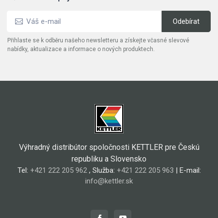
Přihlaste se k odběru našeho newsletteru a získejte včasné slevové
nabídky, aktualizace a informace o nových produktech.
Výhradný distribútor spoločnosti KETTLER pre Českú
republiku a Slovensko
Tel:
+421 222 205 962
, Služba:
+421 222 205 963
| E-mail:
info@kettler.sk