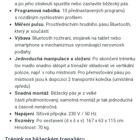
a po jeho stisknutí spustíte nebo zastavíte běžecký pás.
Programová nabídka.
10 přednastavených programů
s rozdílným rychlostním profilem.
Měření pulsu.
Prostřednictvím hrudního pásu Bluetooth,
který je součástí.
Výbava
. Bluetooth rozhraní, stojánek na tablet nebo
smartphone a mechanizmus vyrovnávající nerovnosti
podlahy.
Jednoduchá manipulace a složení
. Po skončení tréninku
lze madlo snadno sklopit a trenažér skladovat ve vertikální
poloze, např. v rohu místnosti. Pro přemisťování pásu po
místnosti jsou k dispozici 2 transportní kolečka (umístěná
vpředu).
Snadná montáž
. Běžecký pás je z velké
části předmontovaný, samotná montáž je tak jednoduchá
a časově nenáročná.
Napájení
. Síťová přípojka: 230 V / 50 Hz.
Rozměry
. Po sestavení (d x š x v): 167 x 63 x 115 cm.
Hmotnost: 70 kg.
Trénink na běžeckém trenažéru