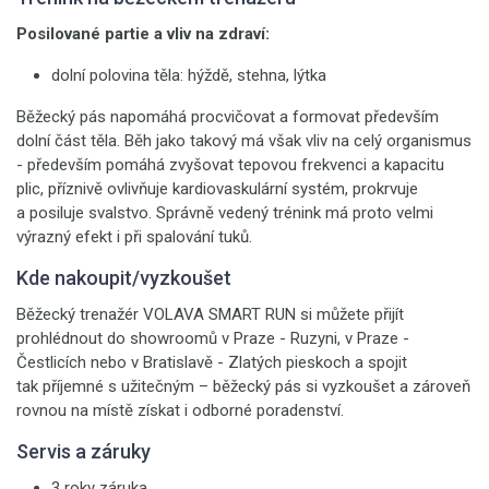
Posilované partie a vliv na zdraví:
dolní polovina těla: hýždě, stehna, lýtka
Běžecký pás napomáhá procvičovat a formovat především
dolní část těla. Běh jako takový má však vliv na celý organismus
- především pomáhá zvyšovat tepovou frekvenci a kapacitu
plic, příznivě ovlivňuje kardiovaskulární systém, prokrvuje
a posiluje svalstvo. Správně vedený trénink má proto velmi
výrazný efekt i při spalování tuků.
Kde nakoupit/vyzkoušet
Běžecký trenažér VOLAVA SMART RUN si můžete přijít
prohlédnout do showroomů v Praze - Ruzyni, v Praze -
Čestlicích nebo v Bratislavě - Zlatých pieskoch a spojit
tak příjemné s užitečným – běžecký pás si vyzkoušet a zároveň
rovnou na místě získat i odborné poradenství.
Servis a záruky
3 roky záruka