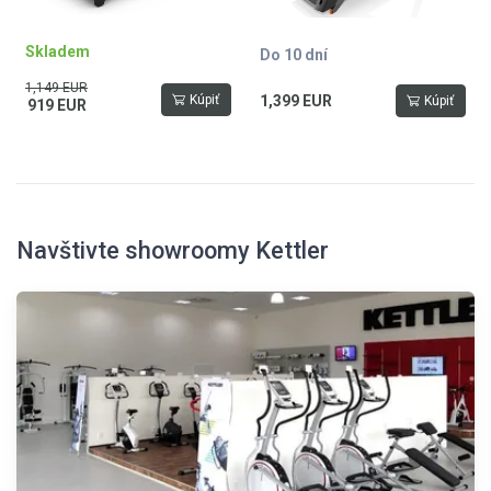
HRC, sklon 0-12%, rychlost 1-18
km/h, funkce
START/STOP/PAUSE, paměť
Skladem
Do 10 dní
pro 4 osoby, reproduktory,
integrovaný
1,149 EUR
Kúpiť
1,399 EUR
Kúpiť
919 EUR
ventilátor, sklopitelný, nosnost
130 kg, hmotnost Alpha Run 200
- 87 kg. Záruční doba 3 roky
na všechny
komponenty a certifikován
podle přísných německých
bezpečnostních norem TÜV.
Navštivte showroomy Kettler